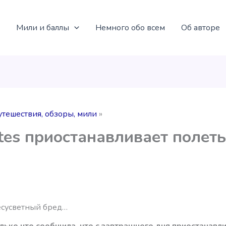
Мили и баллы
Немного обо всем
Об авторе
утешествия, обзоры, мили
tes приостанавливает полеты
есусветный бред…
олько что сообщила, что с завтрашнего дня приостанавл