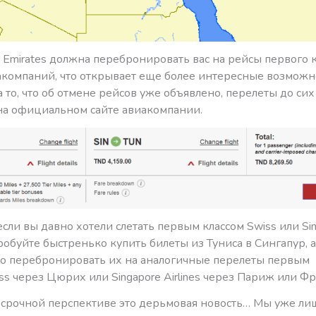
 Emirates должна перебронировать вас на рейсы первого к
акомпаний, что открывает еще более интересные возможн
 то, что об отмене рейсов уже объявлено, перелеты до сих
на официальном сайте авиакомпании.
сли вы давно хотели слетать первым классом Swiss или Si
опробуйте быстренько купить билеты из Туниса в Сингапур, 
 перебронировать их на аналогичные перелеты первым
ss через Цюрих или Singapore Airlines через Париж или Ф
госрочной перспективе это дерьмовая новость… Мы уже ли