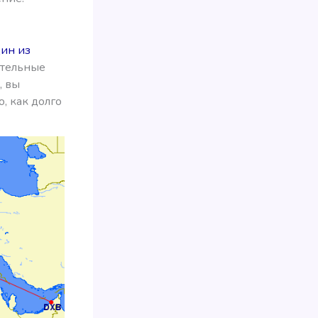
дин из
ительные
, вы
, как долго