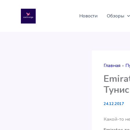
Перейти
к
Новости
Обзоры
содержимому
Главная
П
Emira
Тунис
24.12.2017
Какой-то н
Emirates т