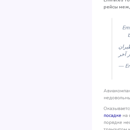
рейсы межд
Emi
b
طيران
ر آخر
— Em
Авиакомпан
недовольны
Оказываетс
посадке
на 
порядке не
транзитом ч