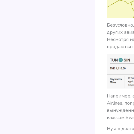
Безусловно,
других ави
Несмотря на
продаются 
Например, е
Airlines, п
вынужденно
классом Swi
Ну а в дол