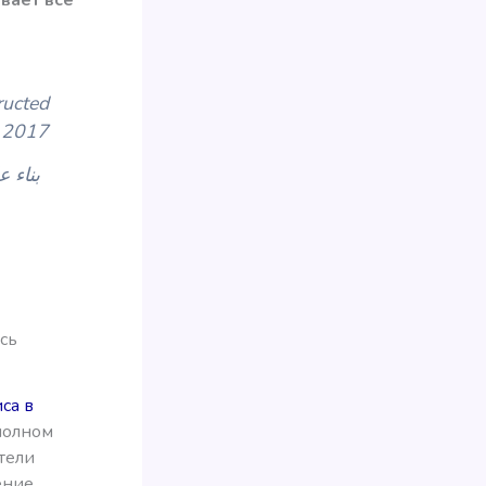
ructed
r 2017
بناء ع
сь
са в
полном
тели
ение.