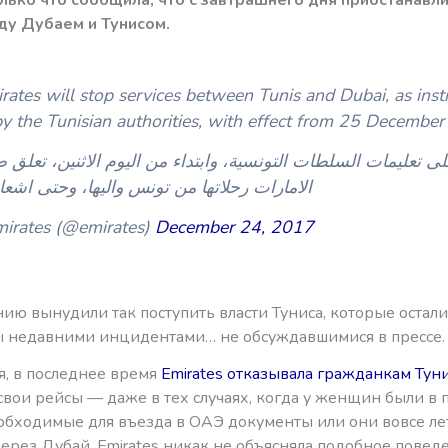
у Дубаем и Тунисом.
rates will stop services between Tunis and Dubai, as inst
y the Tunisian authorities, with effect from 25 Decembe
لى تعليمات السلطات التونسية، وابتداء من اليوم الاثنين، تعلق 
الامارات رحلاتها من تونس واليها، وحتى اشعا
irates (@emirates)
December 24, 2017
ию вынудили так поступить власти Туниса, которые остали
 недавними инцидентами… не обсуждавшимися в прессе.
я, в последнее время
Emirates отказывала гражданкам Туни
свои рейсы — даже в тех случаях, когда у женщин были в 
обходимые для въезда в ОАЭ документы или они вовсе ле
ерез Дубай. Emirates никак не объясняла подобное повед