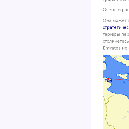
Очень стран
Она может 
стратегичес
тарифы перв
столкнетес
Emirates не 