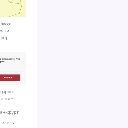
ласса
ости.
 пор
ngapore
а затем
ранкфурт.
шились