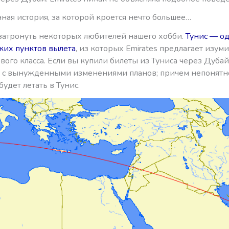
ная история, за которой кроется нечто большее…
затронуть некоторых любителей нашего хобби.
Тунис — о
ких пунктов вылета
, из которых Emirates предлагает изум
ого класса. Если вы купили билеты из Туниса через Дубай
ь с вынужденными изменениями планов; причем непонятно
будет летать в Тунис.