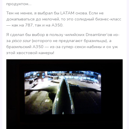
продуктом…
Тем не менее, я выбрал бы LATAM снова. Если не
докапываться до мелочей, то это солидный бизнес-класс
— как на 787, так и на А350.
Я сделал бы выбор в пользу чилийских Dreamliner’ов из-
за
pisco sour
(которого не предлагают бразильцы), а
бразильский А350 — из-за супер-секси-кабины и ох уж
этой хвостовой камеры!