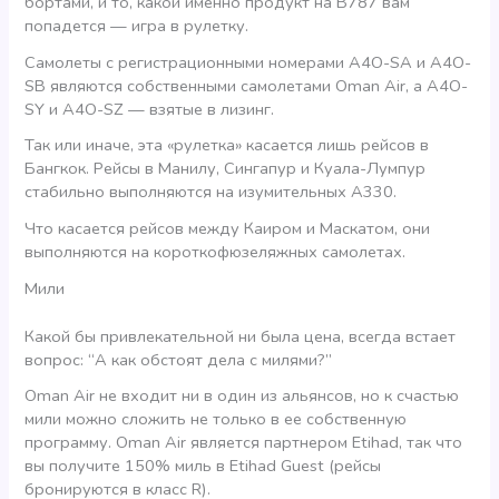
бортами, и то, какой именно продукт на В787 вам
попадется — игра в рулетку.
Самолеты с регистрационными номерами А4O-SA и А4O-
SB являются собственными самолетами Oman Air, а А4O-
SY и А4O-SZ — взятые в лизинг.
Так или иначе, эта «рулетка» касается лишь рейсов в
Бангкок. Рейсы в Манилу, Сингапур и Куала-Лумпур
стабильно выполняются на изумительных А330.
Что касается рейсов между Каиром и Маскатом, они
выполняются на короткофюзеляжных самолетах.
Мили
Какой бы привлекательной ни была цена, всегда встает
вопрос: “А как обстоят дела с милями?”
Oman Air не входит ни в один из альянсов, но к счастью
мили можно сложить не только в ее собственную
программу. Oman Air является партнером Etihad, так что
вы получите 150% миль в Etihad Guest (рейсы
бронируются в класс R).