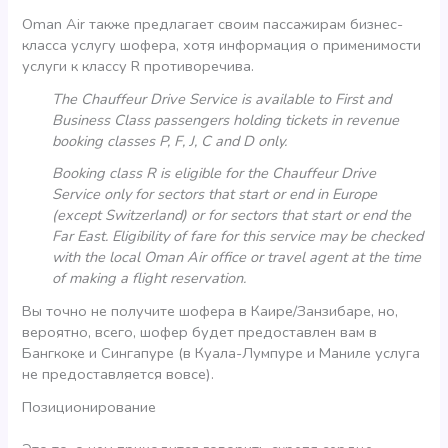
Oman Air также предлагает своим пассажирам бизнес-
класса услугу шофера, хотя информация о применимости
услуги к классу R противоречива.
The Chauffeur Drive Service is available to First and
Business Class passengers holding tickets in revenue
booking classes P, F, J, C and D only.
Booking class R is eligible for the Chauffeur Drive
Service only for sectors that start or end in Europe
(except Switzerland) or for sectors that start or end the
Far East. Eligibility of fare for this service may be checked
with the local Oman Air office or travel agent at the time
of making a flight reservation.
Вы точно не получите шофера в Каире/Занзибаре, но,
вероятно, всего, шофер будет предоставлен вам в
Бангкоке и Сингапуре (в Куала-Лумпуре и Маниле услуга
не предоставляется вовсе).
Позиционирование