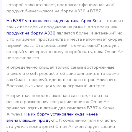
которой мало кто знает, предлагает феноменальный
продукт бизнес-класса на борту A330 и B787.
На В787 установлены сиденья типа Apex Suite
– один из
самых передовых продуктов на рынке, в то время как
продукт на борту А330
является более “винтажным”, но
с точки зрения пространства и места напоминает скорее
первый класс. Это роскошный, “вымирающий” продукт,
который я невероятно хочу попробовать, пока Oman Air
не заменила его.
Я определенно слышал только самые восторженные
отзывы и о soft product этой авиакомпании, в то время
как Оман – пожалуй, единственная из стран Ближнего
Востока, вызывающая у меня огромный интерес.
Неприятная новость заключается в том, что из-за
резкого расширения географии полетов Oman Air
пришлось взять в лизинг два самолета B787 у Kenya
Airways.
На их борту установлен куда менее
впечатляющий продукт
… К сожалению (или к счастью,
это уж как посмотреть) Oman Air жонглирует своими