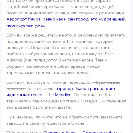
Это то, о чем приходится говорить скрепя сердце.
Подобный вояж через Каир — явно неподходящий
вариант для медового месяца или отпуска с родителями.
Аэропорт Каира, равно как и сам город, это чудовищный,
неописуемый ужас
.
Если вы все же решитесь на это, я рекомендую прилетать
позиционирующим рейсом в 1-й терминал, которым
пользуется Oman Air. Это означает, что вам стоит
выбрать любую авиакомпанию, не входящую в Star
Alliance (они пользуются 3-м терминалом). Таким
образом, вы сэкономите себе переезд между
терминалами и множество седых волос.
Если вам потребуется ночная пересадка,
я буду за вас
молиться
то, к счастью,
аэропорт Каира располагает
чудесным отелем — Le Meridien
. Он соединен с 3-м
терминалом пешеходным мостиком. Назад в 1-й терминал
вас довезет бесплатный шаттл.
Ну и наконец, помните, что на обратном пути вы можете
завершить свое путешествие в Омане.
Title photo credit:
Clément Alloing — CAphotography
via