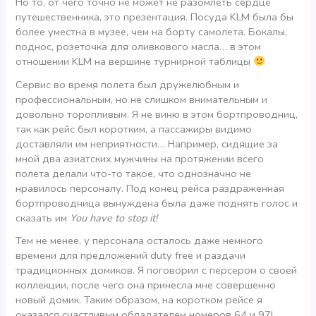
Но то, от чего точно не может не разомлеть сердце
путешественника, это презентация. Посуда KLM была бы
более уместна в музее, чем на борту самолета. Бокалы,
поднос, розеточка для оливкового масла… в этом
отношении KLM на вершине турнирной таблицы
Сервис во время полета был дружелюбным и
профессиональным, но не слишком внимательным и
довольно торопливым. Я не виню в этом бортпроводниц,
так как рейс был коротким, а пассажиры видимо
доставляли им неприятности… Например, сидящие за
мной два азиатских мужчины на протяжении всего
полета делали что-то такое, что однозначно не
нравилось персоналу. Под конец рейса раздраженная
бортпроводница вынуждена была даже поднять голос и
сказать им
You have to stop it!
Тем не менее, у персонала осталось даже немного
времени для предложений duty free и раздачи
традиционных домиков. Я поговорил с персером о своей
коллекции, после чего она принесла мне совершенно
новый домик. Таким образом, на коротком рейсе я
оказался счастливым обладателем номеров 64 и 97!