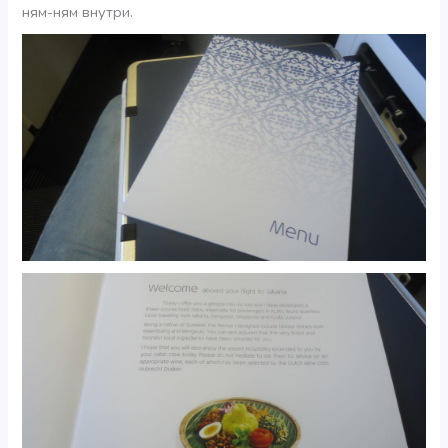
ням-ням внутри.