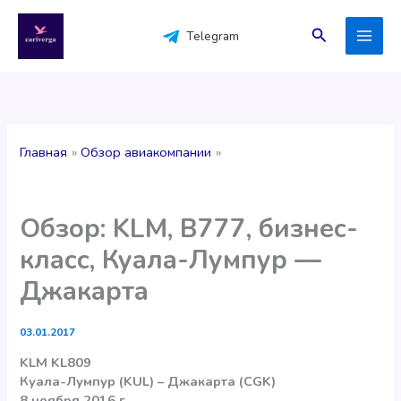
Перейти
к
Поиск
Telegram
содержимому
Главная
Обзор авиакомпании
Обзор: KLM, B777, бизнес-
класс, Куала-Лумпур —
Джакарта
03.01.2017
KLM KL809
Куала-Лумпур (KUL) – Джакарта (CGK)
8 ноября 2016 г.