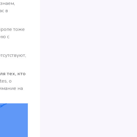
знаем,
ас в
вропе тоже
ию с
тсутствуют,
я тех, кто
es, о
нимание на