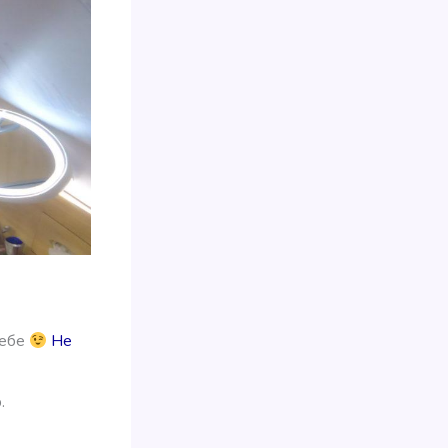
небе
Не
.