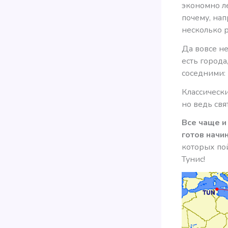
экономно ле
почему, нап
несколько р
Да вовсе не
есть город
соседними: 
Классически
но ведь свя
Все чаще и
готов начи
которых пой
Тунис!