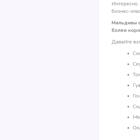
Интересно, 
бизнес-клас
Мальдивы с
более коро
Давайте вз
Си
Се
То
Гу
Го
Си
Ме
Ок