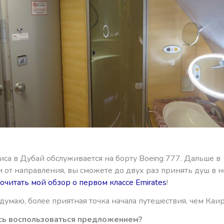
иса в Дубай обслуживается на борту Boeing 777. Дальше в
 от направления, вы сможете до двух раз принять душ в 
очитать мой обзор о первом классе Emirates
!
 думаю, более приятная точка начала путешествия, чем Каир
сь воспользоваться предложением?