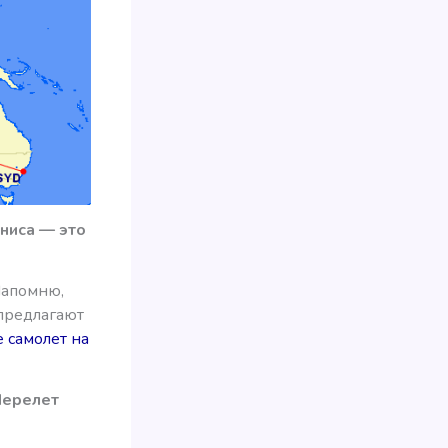
униса — это
Напомню,
 предлагают
 самолет на
Перелет