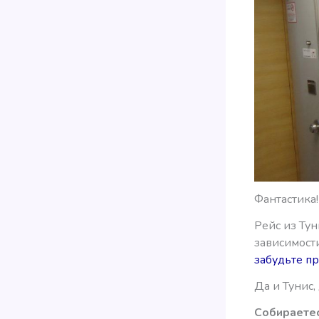
Фантастика!
Рейс из Тун
зависимости
забудьте пр
Да и Тунис,
Собираете