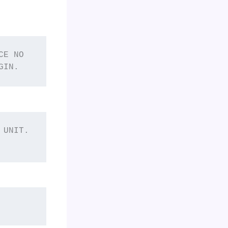
E NO

GIN.
UNIT.
