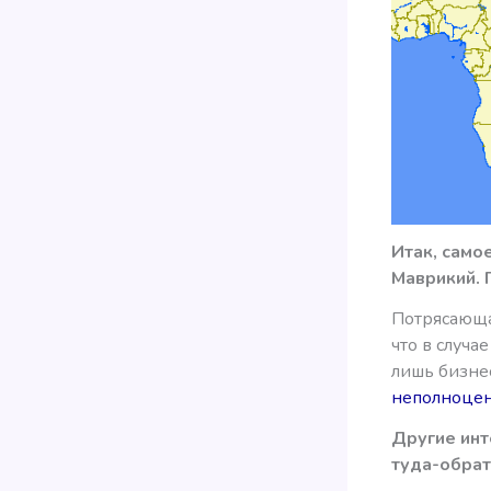
Итак,
самое
Маврикий. 
Потрясающа
что в случа
лишь бизнес
неполноцен
Другие инт
туда-обратн