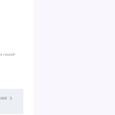
ем
round-
AN 3
