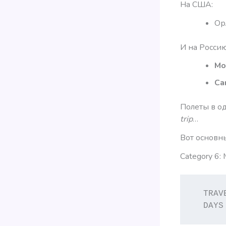
На США:
Ор
И на Россию
Мо
Са
Полеты в од
trip
…
Вот основн
Category 6: 
  TRAV
  DAYS