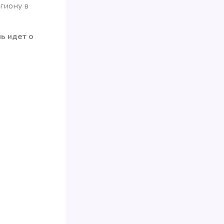
гиону в
чь идет о