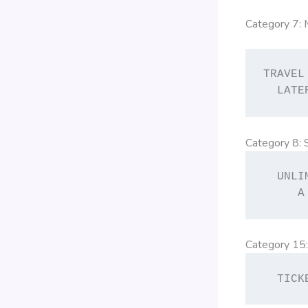
Category 7:
TRAVEL
  LATE
Category 8: S
  UNLI
     A
Category 15: 
  TICK