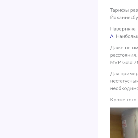
Тарифы разр
Йоханнесбур
Наверняка,
А
. Наиболь
Даже не име
расстояния.
MVP Gold 7
Для пример
нестатусным
необходимо 
Кроме того,