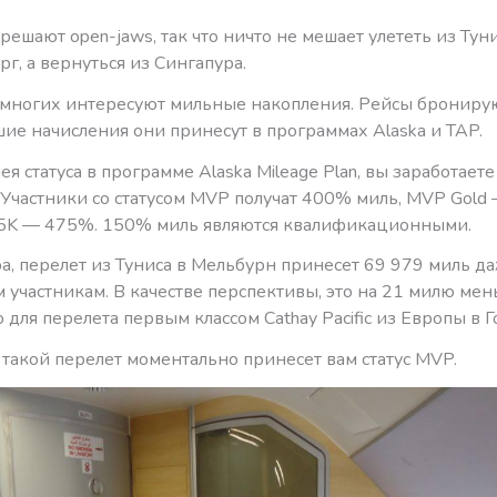
ешают open-jaws, так что ничто не мешает улететь из Туни
г, а вернуться из Сингапура.
 многих интересуют мильные накопления. Рейсы брониру
шие начисления они принесут в программах Alaska и TAP.
я статуса в программе Alaska Mileage Plan, вы заработает
 Участники со статусом MVP получат 400% миль, MVP Gold
5K — 475%. 150% миль являются квалификационными.
а, перелет из Туниса в Мельбурн принесет 69 979 миль д
 участникам. В качестве перспективы, это на 21 милю мен
для перелета первым классом Cathay Pacific из Европы в Г
 такой перелет моментально принесет вам статус MVP.