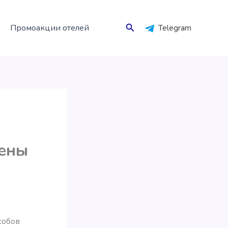
Поиск
Промоакции отелей
Telegram
цены
собов