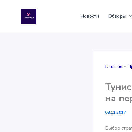
Перейти
к
Новости
Обзоры
содержимому
Главная
П
Тунис
на пе
08.11.2017
Выбор стра