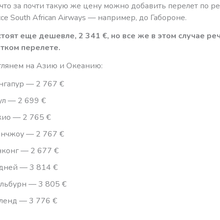
что за почти такую же цену можно добавить перелет по ре
се South African Airways — например, до Габороне.
тоят еще дешевле, 2 341
€, но все же в этом случае ре
тком перелете.
глянем на Азию и Океанию:
нгапур — 2 767 €
ул — 2 699 €
кио — 2 765 €
анчжоу — 2 767 €
нконг — 2 677 €
дней — 3 814 €
льбурн — 3 805 €
ленд — 3 776 €