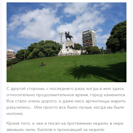
C другой стороны, с последнего раза, когда я жил здесь
относительно продолжительное время, город изменился.
Все стало
очень
дорого, и даже мясо аргентинцы жарить
разучились… Или просто все было лучше, когда мы были
моложе.
Кроме того, о чем я писал на протяжении недели, в мире
авиации, миль, баллов и промоакций за неделю