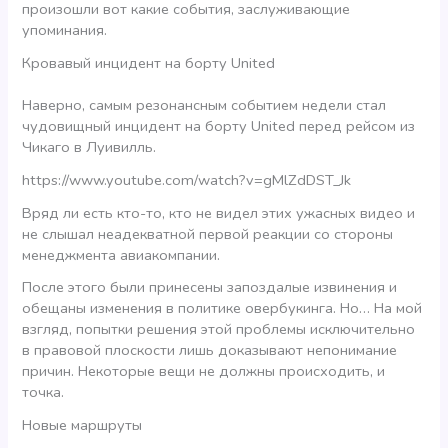
произошли вот какие события, заслуживающие
упоминания.
Кровавый инцидент на борту United
Наверно, самым резонансным событием недели стал
чудовищный инцидент на борту United перед рейсом из
Чикаго в Луивилль.
https://www.youtube.com/watch?v=gMlZdDST_Jk
Вряд ли есть кто-то, кто не видел этих ужасных видео и
не слышал неадекватной первой реакции со стороны
менеджмента авиакомпании.
После этого были принесены запоздалые извинения и
обещаны изменения в политике овербукинга. Но… На мой
взгляд, попытки решения этой проблемы исключительно
в правовой плоскости лишь доказывают непонимание
причин. Некоторые вещи не должны происходить, и
точка.
Новые маршруты