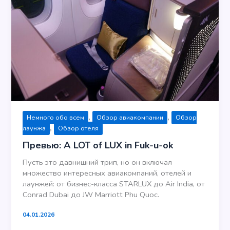
,
,
Немного обо всем
Обзор авиакомпании
Обзор
,
лаунжа
Обзор отеля
Превью: A LOT of LUX in Fuk-u-ok
Пусть это давнишний трип, но он включал
множество интересных авиакомпаний, отелей и
лаунжей: от бизнес-класса STARLUX до Air India, от
Conrad Dubai до JW Marriott Phu Quoc.
04.01.2026