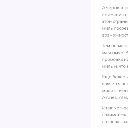
Американск
внимания п
этой стран
миль посред
возможносте
Тем не мене
максимум. К
промоакций
миль и, что
Еще более 
является п
мили с очен
Airlines, Ala
Итак: четко
взаимоискл
позволят в