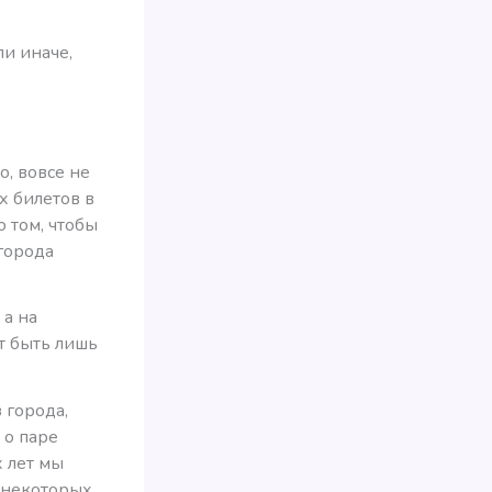
ли иначе,
о, вовсе не
х билетов в
о том, чтобы
города
 а на
т быть лишь
 города,
 о паре
х лет мы
 некоторых