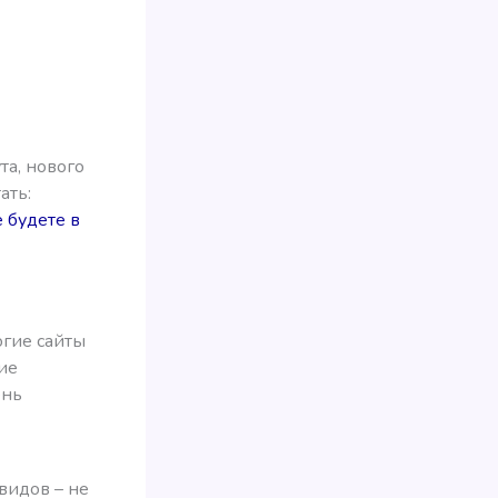
та, нового
ать:
е будете в
огие сайты
ие
ень
видов – не