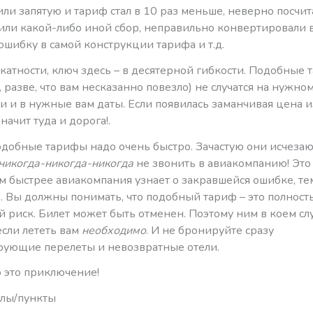
или запятую и тариф стал в 10 раз меньше, неверно посчит
или какой-либо иной сбор, неправильно конвертировали в
шибку в самой конструкции тарифа и т.д.
катности, ключ здесь – в десятерной гибкости. Подобные
, разве, что вам несказанно повезло) не случатся на нужно
и и в нужные вам даты. Если появилась заманчивая цена 
 значит туда и дорога!.
одобные тарифы надо очень быстро. Зачастую они исчезаю
никогда-никогда-никогда
не звонить в авиакомпанию! Это
м быстрее авиакомпания узнает о закравшейся ошибке, те
е. Вы должны понимать, что подобный тариф – это полност
 риск. Билет может быть отменен. Поэтому ним в коем сл
если лететь вам
необходимо
. И не бронируйте сразу
ующие перелеты и невозвратные отели.
о это приключение!
ллы/пункты