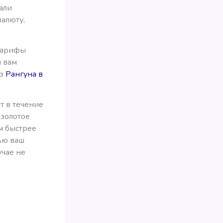
али
алюту,
 тарифы
м вам
из
Рангуна в
т в течение
 золотое
м быстрее
ью ваш
учае не