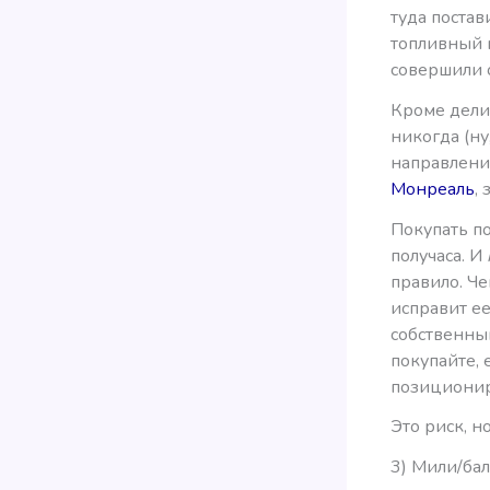
туда постав
топливный 
совершили о
Кроме дели
никогда (ну
направлени
Монреаль
,
Покупать п
получаса. И
правило. Че
исправит е
собственный
покупайте, 
позиционир
Это риск, н
3) Мили/ба