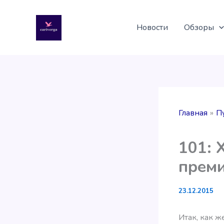
Перейти
к
Новости
Обзоры
содержимому
Главная
П
101: 
прем
23.12.2015
Итак, как ж