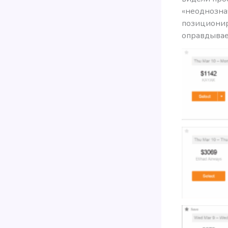
«неоднозна
позиционир
оправдывае