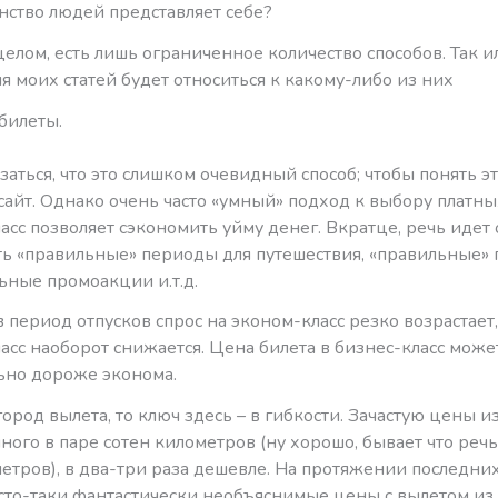
нство людей представляет себе?
елом, есть лишь ограниченное количество способов. Так и
я моих статей будет относиться к какому-либо из них
билеты.
аться, что это слишком очевидный способ; чтобы понять эт
айт. Однако очень часто «умный» подход к выбору платны
сс позволяет сэкономить уйму денег. Вкратце, речь идет 
ть «правильные» периоды для путешествия, «правильные» 
ьные промоакции и.т.д.
 период отпусков спрос на эконом-класс резко возрастает,
сс наоборот снижается. Цена билета в бизнес-класс може
ьно дороже эконома.
город вылета, то ключ здесь – в гибкости. Зачастую цены из
ого в паре сотен километров (ну хорошо, бывает что речь
етров), в два-три раза дешевле. На протяжении последни
сто-таки фантастически необъяснимые цены с вылетом из