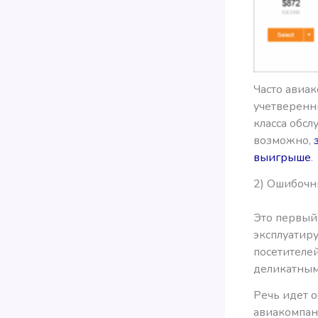
Часто авиак
учетверенны
класса обсл
возможно,
выигрыше
.
2) Ошибочн
Это первый 
эксплуатир
посетителей
деликатным
Речь идет 
авиакомпан