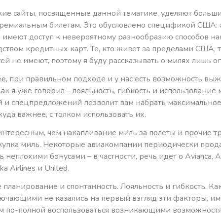
ие сайты, посвященные данной тематике, уделяют больш
ремиальным билетам. Это обусловлено спецификой США:
ы имеют доступ к невероятному разнообразию способов н
ством кредитных карт. Те, кто живет за пределами США, 
й не имеют, поэтому я буду рассказывать о милях лишь о
е, при правильном подходе и у нас есть возможность выж
ак я уже говорил – лояльность, гибкость и использование
 и спецпредложений позволит вам набрать максимальное
 куда важнее, с толком использовать их.
интересным, чем накапливание миль за полеты и прочие тр
окупка миль. Некоторые авиакомпании периодически прод
ь неплохими бонусами – в частности, речь идет о Avianca, A
ska Airlines и United.
е планирование и спонтанность. Лояльность и гибкость. К
ючающими не казались на первый взгляд эти факторы, и
ам по-полной воспользоваться возникающими возможност