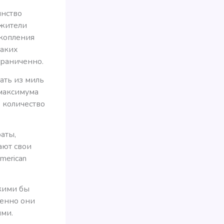
инство
 жители
акопления
таких
граниченно.
ать из миль
 максимума
 количество
аты,
ают свои
merican
акими бы
менно они
ями.