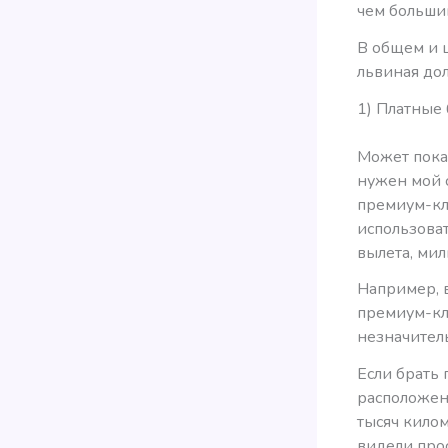
чем больши
В общем и ц
львиная дол
1) Платные 
Может показ
нужен мой с
премиум-кла
использова
вылета, мил
Например, в
премиум-кла
незначител
Если брать 
расположенн
тысяч килом
видели про