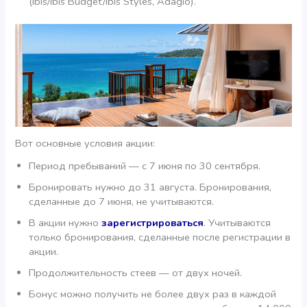
(Ibis/Ibis Budget/Ibis Styles, Adagio).
Вот основные условия акции:
Период пребываний — с 7 июня по 30 сентября.
Бронировать нужно до 31 августа. Бронирования,
сделанные до 7 июня, не учитываются.
В акции нужно
зарегистрироваться
. Учитываются
только бронирования, сделанные после регистрации в
акции.
Продолжительность стеев — от двух ночей.
Бонус можно получить не более двух раз в каждой