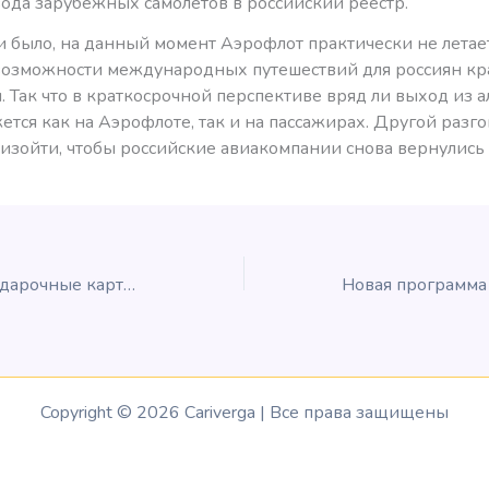
вода зарубежных самолётов в российский реестр.
и было, на данный момент Аэрофлот практически не летае
 возможности международных путешествий для россиян к
 Так что в краткосрочной перспективе вряд ли выход из а
ется как на Аэрофлоте, так и на пассажирах. Другой разг
зойти, чтобы российские авиакомпании снова вернулись в
Бонус 20% на подарочные карты Fairmont
Copyright © 2026 Cariverga | Все права защищены