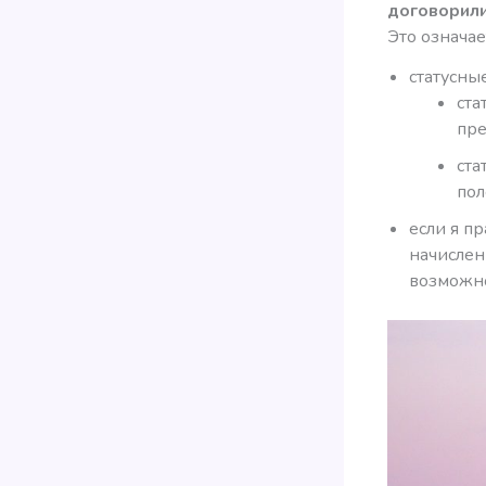
договорили
Это означает
статусны
ста
пре
ста
пол
если я п
начислени
возможно