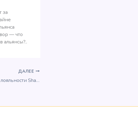
т за
райне
льянса
овор — что
 альянсы?..
ДАЛЕЕ
Новая программа лояльности Shangri-La Circle