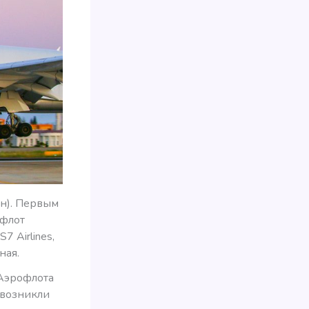
ин). Первым
офлот
 Airlines,
ная.
Аэрофлота
 возникли