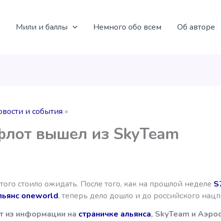
Мили и баллы
Немного обо всем
Об авторе
овости и события
лот вышел из SkyTeam
того стоило ожидать. После того, как на прошлой неделе
S
льянс oneworld
, теперь дело дошло и до российского нацп
т из информации на
страничке альянса
, SkyTeam и Аэро