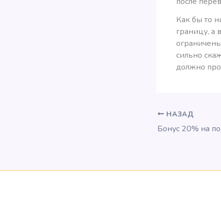
после пере
Как бы то н
границу, а
ограничены.
сильно скаж
должно прои
НАЗАД