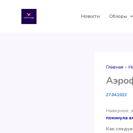
Перейти
к
Новости
Обзоры
содержимому
Главная
Н
Аэроф
27.04.2022
Наверное, э
покинула а
Как следуе