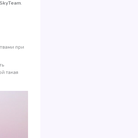
 SkyTeam
.
ствами при
ть
ой такая