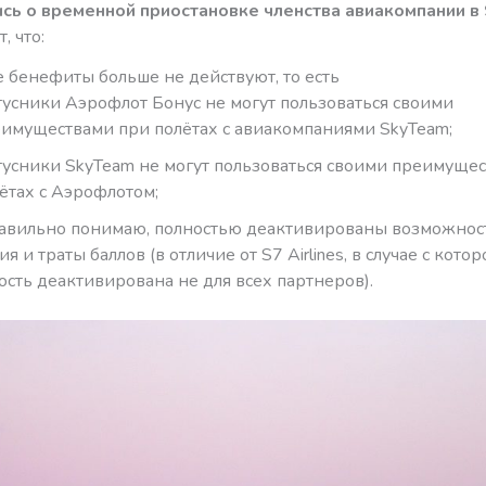
сь о временной приостановке членства авиакомпании в
, что:
е бенефиты больше не действуют, то есть
тусники Аэрофлот Бонус не могут пользоваться своими
имуществами при полётах с авиакомпаниями SkyTeam;
тусники SkyTeam не могут пользоваться своими преимуще
ётах с Аэрофлотом;
равильно понимаю, полностью деактивированы возможнос
я и траты баллов (в отличие от S7 Airlines, в случае с котор
сть деактивирована не для всех партнеров).