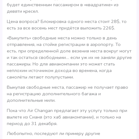
будет единственным пассажиром в «квадратике» из
девяти кресел.
Цена вопроса? Блокировка одного места стоит 28$, то
есть за все восемь мест придётся выложить 226$.
«Выкупить» свободные места можно только в день
отправления, на стойке регистрации в аэропорту. То
есть, при определенной доле везения места вокруг могут
и так остаться свободными… если уж их не заняли другие
пассажиры. Но для авиакомпании это может стать
неплохим источником дохода во времена, когда
самолёты летают полупустыми.
Выкупая свободные места, пассажир не получает право
на регистрацию дополнительного багажа и
дополнительные мили.
Пока что Air Changan предлагает эту услугу только при
вылете из Сианя (это хаб авиакомпании), и только на
период до 31 декабря.
Любопытно, последуют ли примеру другие