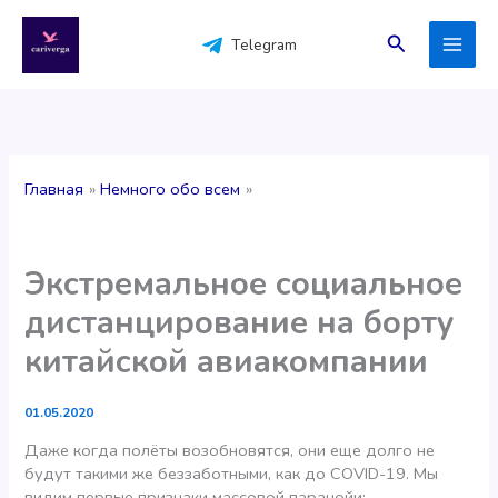
Перейти
к
Поиск
Telegram
содержимому
Главная
Немного обо всем
Экстремальное социальное
дистанцирование на борту
китайской авиакомпании
01.05.2020
Даже когда полёты возобновятся, они еще долго не
будут такими же беззаботными, как до COVID-19. Мы
видим первые признаки массовой паранойи: