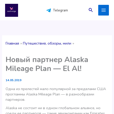
Перейти
к
Поиск
Telegram
содержимому
Главная
Путешествия, обзоры, мили
Новый партнер Alaska
Mileage Plan — El Al!
14.05.2019
Одна из прелестей мало популярной за пределами США
прогламмы Alaska Mileage Plan — в разнообразии
партнеров.
Alaska не состоит ни в одном глобальном альянсе, но
среди ее партнеров — такие авиакомпании как Emirates,