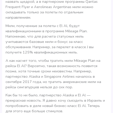
назвать щедрой, а в партнерские программы Qantas
Frequent Flyer и Aerolineas Argentinas мили можно
складывать только за полеты по отдельным
направлениям.
Мили, полученные за полеты с El Al, будут
квалификационными в программе Mileage Plan.
Напоминаю, что для расчета статусных миль
учитываются базовые мили и бонус за класс
обслуживания. Например, за перелет в классе J вы
получите 125% квалификационных миль.
А как насчет того, чтобы тратить мили Mileage Plan на
рейсы El Al? Вероятно, такая возможность появится
позже, хотя точные сроки неизвестны. Например,
партнерство Alaska и Singapore Airlines началось в
сентябре 2017 года, но тратить американские мили на
рейсы сингапурцев нельзя до сих пор.
Как бы то ни было, партнерство Alaska и El Al —
прекрасная новость. Я давно хочу съездить в Израиль и
попробовать в деле новый бизнес-класс El Al. Теперь
для этого еще больше стимулов.