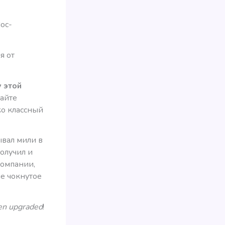
ос-
я от
у этой
сайте
ко классный
ывал мили в
получил и
компании,
не чокнутое
en upgraded
!