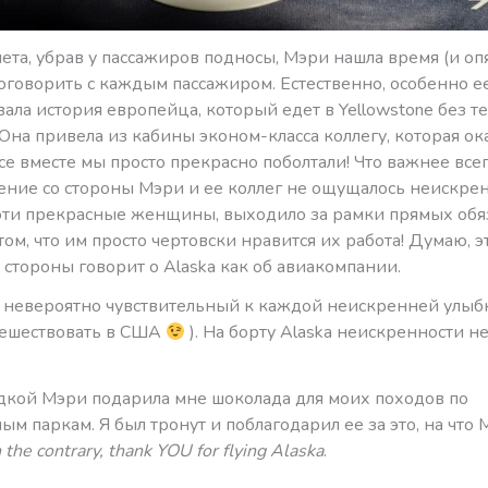
ета, убрав у пассажиров подносы, Мэри нашла время (и оп
оговорить с каждым пассажиром. Естественно, особенно е
ала история европейца, который едет в Yellowstone без т
Она привела из кабины эконом-класса коллегу, которая ок
все вместе мы просто прекрасно поболтали! Что важнее всег
ние со стороны Мэри и ее коллег не ощущалось неискренн
 эти прекрасные женщины, выходило за рамки прямых обя
том, что им просто чертовски нравится их работа! Думаю, эт
стороны говорит о Alaska как об авиакомпании.
, невероятно чувствительный к каждой неискренней улыбк
тешествовать в США
). На борту Alaska неискренности не
дкой Мэри подарила мне шоколада для моих походов по
м паркам. Я был тронут и поблагодарил ее за это, на что
n
the
contrary
,
thank
YOU
for
flying
Alaska
.