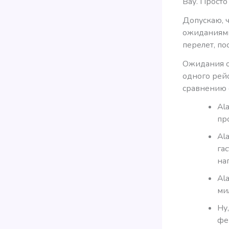
Вау. Просто 
Допускаю, 
ожиданиями
перелет, п
Ожидания о
одного рейс
сравнению с 
Al
пр
Al
га
на
Al
ми
Ну,
фе