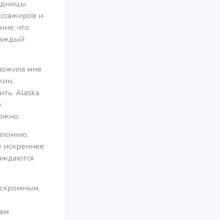
водницы
ассажиров и
ние, что
 каждый
дложила мне
жин,
ить. Alaska
е
ожно.
ипомню,
ое искреннее
лаждаются
 скромным,
рам