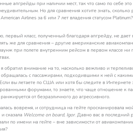
ные апгрейды при наличии мест, так что само по себе это
неудивительным. Но для сравнения хотите знать, сколько 
American Airlines за 6 или 7 лет владения статусом Platinum
, первый класс, полученный благодаря апгрейду, не дает 
опять же для сравнения – другие американские авиакомпа
лаунж при полете внутренним рейсом в первом классе ни 
твах.
 я обратил внимание на то, насколько вежливо и терпелив
 обращалась с пассажирами, подходившими к ней с каким
Если вы летаете по США или хотя бы следите в Интернете 
рованными форумами, то знаете, что чаще отношение к п
 ранжируется от безразличного до агрессивного.
алась вовремя, и сотрудница на гейте просканировала мо
 и сказала
Welcome
o
n board, Igor
. Давно вас в последний 
али по имени на гейте – вне зависимости от авиакомпании
ия?