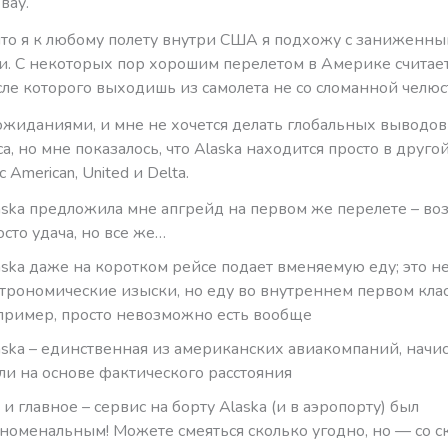
вау.
что я к любому полету внутри США я подхожу с заниженн
. С некоторых пор хорошим перелетом в Америке считае
осле которого выходишь из самолета не со сломанной челю
жиданиями, и мне не хочется делать глобальных выводов
а, но мне показалось, что Alaska находится просто в другой
American, United и Delta.
aska предложила мне апгрейд на первом же перелете – во
осто удача, но все же…
aska даже на коротком рейсе подает вменяемую еду; это н
строномические изыски, но еду во внутреннем первом клас
пример, просто невозможно есть вообще
aska – единственная из американских авиакомпаний, нач
ли на основе фактического расстояния
 и главное – сервис на борту Alaska (и в аэропорту) был
номенальным! Можете смеяться сколько угодно, но — со с