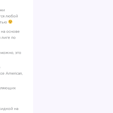
ыми
тся любой
стью
 на основе
 лиге по
зможно, это
е
се American,
исляющих
кидкой на