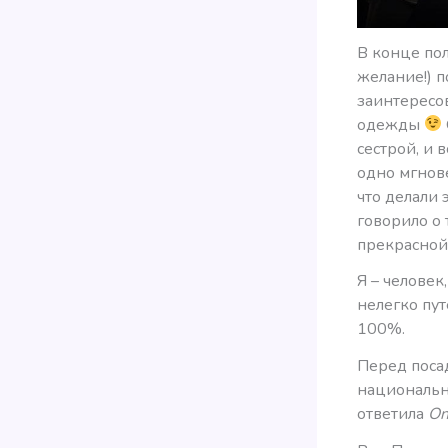
В конце пол
желание!) п
заинтересов
одежды
сестрой, и 
одно мгнове
что делали
говорило о 
прекрасной 
Я – человек
нелегко пу
100%.
Перед поса
национальны
ответила
O