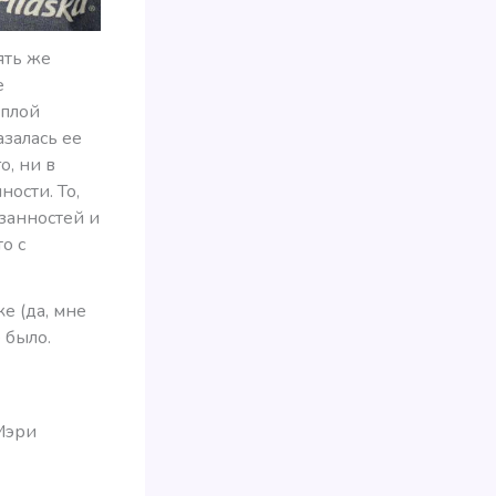
ять же
е
еплой
азалась ее
о, ни в
ости. То,
занностей и
о с
е (да, мне
 было.
 Мэри