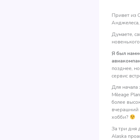
Привет из С
Анджелеса, 
Думаете, са
новенького 
Я был намн
авиакомпа
позднее, но
сервис встр
Для начала 
Mileage Pla
более высок
вчерашний п
хобби?
За три дня 
Alaska проа