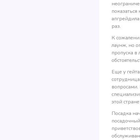
неограничен
показаться 
апгрейдила 
раз.
К сожалению
лаунж, но 
пропуска в 
обстоятельс
Еще у гейта
сотрудница
вопросами. 
специализи
этой стране
Посадка нач
посадочный
приветствов
обслуживан