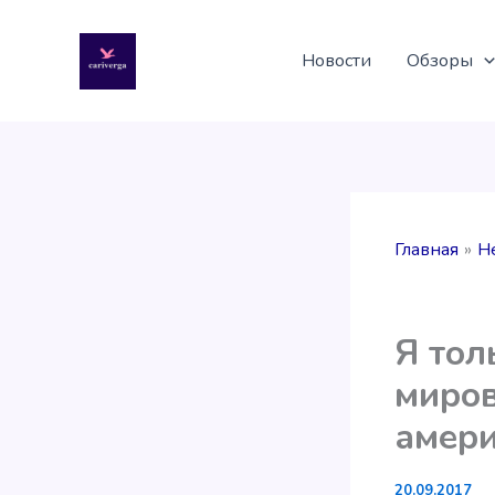
Перейти
к
Новости
Обзоры
содержимому
Главная
Н
Я тол
миров
амери
20.09.2017