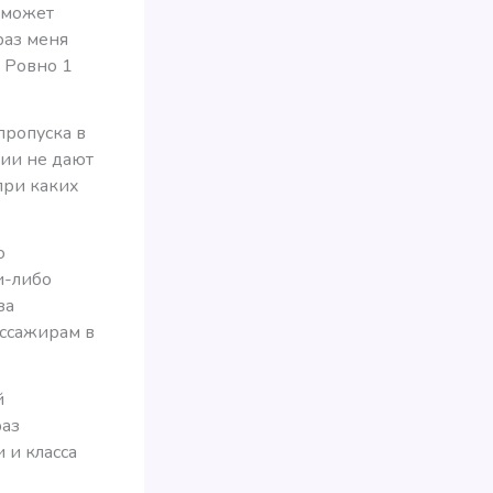
 может
раз меня
? Ровно 1
пропуска в
нии не дают
при каких
о
и-либо
за
ассажирам в
й
раз
 и класса