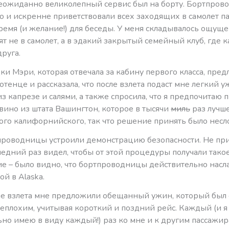
еожиданно великолепный сервис был на борту. Бортпро
 и искренне приветствовали всех заходящих в самолет п
емя (и желание!) для беседы. У меня складывалось ощуще
т не в самолет, а в эдакий закрытый семейный клуб, где
друга.
ки Мэри, которая отвечала за кабину первого класса, пре
отенце и рассказала, что после взлета подаст мне легкий у
з капрезе и салями, а также спросила, что я предпочитаю п
вино из штата Вашингтон, которое в тысячи
миль
раз лучш
ого калифорнийского, так что решение принять было несл
проводницы устроили демонстрацию безопасности. Не пр
ледний раз видел, чтобы от этой процедуры получали так
ие – было видно, что бортпроводницы действительно нас
ой в Alaska.
ле взлета мне предложили обещанный ужин, который был
еплохим, учитывая короткий и поздний рейс. Каждый (и я
ьно имею в виду каждый!) раз ко мне и к другим пассажи