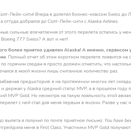
олт-Лейк-сити! Вчера я долетел бизнес-классом Swiss до Л
а оттуда добрался до Солт-Лейк-сити с Alaska Airlines.
мые сильные впечатления от этого перелета остались у мен
Boeing 777 Swiss? А вот и нет!
ого более приятно удивлен Alaska! А именно, сервисом 
нии
. Полный отчет об этом коротком перелете появится на 
 по горячим следам я просто должен отметить, что настоль
ечался в моей жизни лишь считанное количество раз.
забавная предыстория: я на протяжении многих лет склад
n и держал у Alaska средний статус MVP, а в прошлом году 
ий MVP Gold. Но несмотря на такую лояльность этой авиа
ерелет с ней стал для меня первым в жизни. Разве у нас 
до вылета я получил по почте приятное письмо:
You have be
пгрейдила меня в First Class. Участники MVP Gold получают