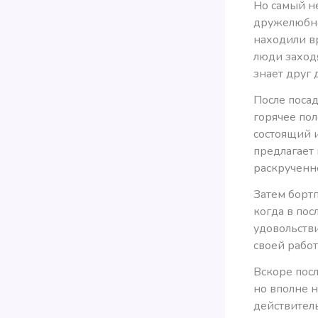
Но самый н
дружелюбно
находили вр
люди заходя
знает друг 
После посад
горячее пол
состоящий и
предлагает 
раскрученн
Затем борт
когда в пос
удовольств
своей работ
Вскоре пос
но вполне н
действител