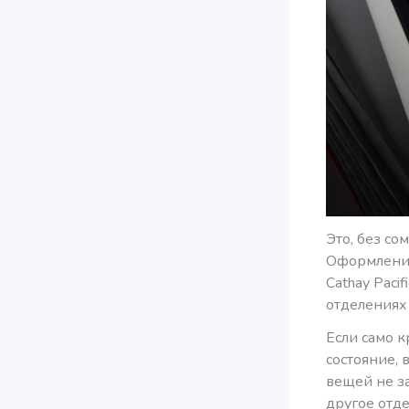
Это, без со
Оформление
Cathay Paci
отделениях
Если само 
состояние, 
вещей не за
другое отде