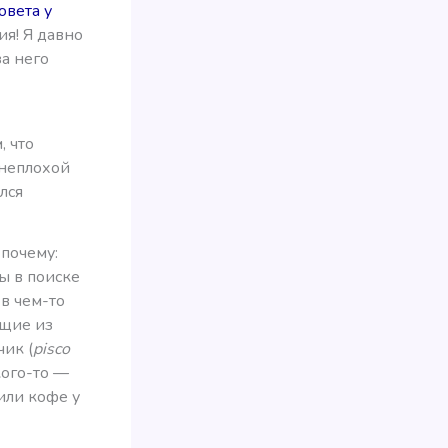
овета у
ия! Я давно
за него
, что
 неплохой
лся
 почему:
ы в поиске
в чем-то
ющие из
чик (
pisco
кого-то —
или кофе у