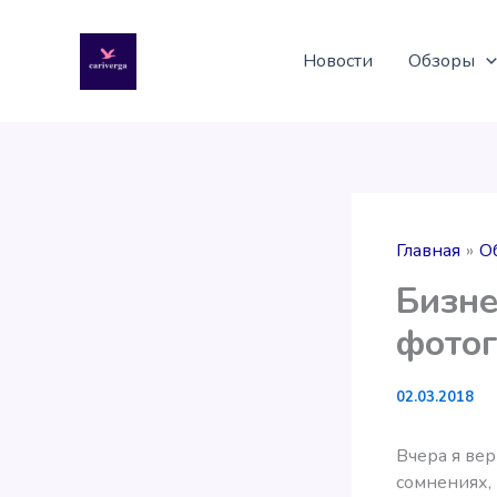
Перейти
к
Новости
Обзоры
содержимому
Главная
О
Бизне
фото
02.03.2018
Вчера я вер
сомнениях,