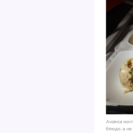
Avianca мог
блюдо, а н