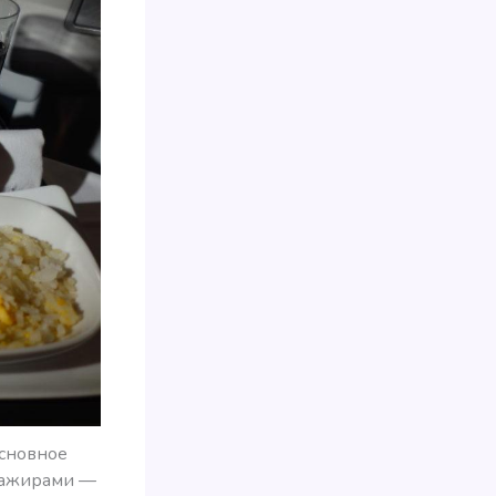
основное
ссажирами —