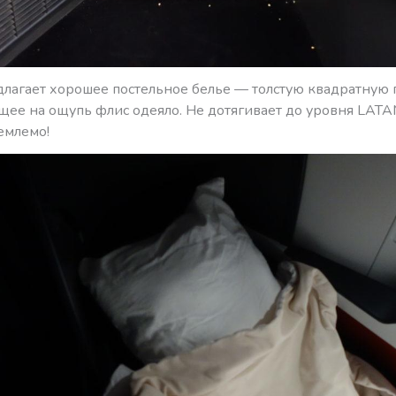
едлагает хорошее постельное белье — толстую квадратную
ее на ощупь флис одеяло. Не дотягивает до уровня LATA
емлемо!