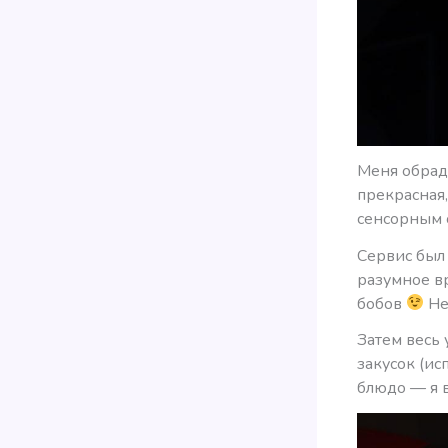
Меня обрад
прекрасная,
сенсорным о
Сервис был 
разумное вр
бобов
Не
Затем весь
закусок (ис
блюдо — я 