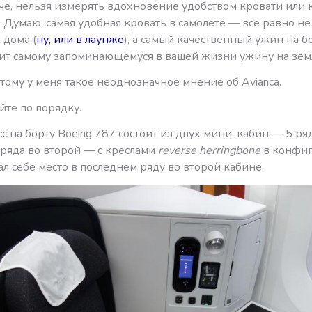
че, нельзя измерять вдохновение удобством кровати или 
 Думаю, самая удобная кровать в самолете — все равно не
 дома (
ну, или в лаунже
), а самый качественный ужин на б
пит самому запоминающемуся в вашей жизни ужину на зем
ому у меня такое неоднозначное мнение об Avianca.
йте по порядку.
с на борту Boeing 787 состоит из двух мини-кабин — 5 ря
 ряда во второй — с креслами
reverse herringbone
в конфиг
ал себе место в последнем ряду во второй кабине.