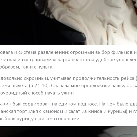
овала и система развлечений: огромный выбор фильмов и
 четкая и настраиваемая карта полетов и удобное управле
бразом, так и с пульта.
довольно скромным, учитывая продолжительность рейса (8
емя вылета (в 21:40). Сначала мне предложили чашку с… к
очевидный способ начать ужин.
 ужин был сервирован на едином подносе. На нем было дв
панская тортилья с хамоном и салат из киноа и курицы) и г
выбрал курицу с рисом и овощами.