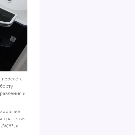
 перелета.
 борту
правления и
м хорошее
ля хранения
и
INOP
), а