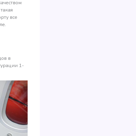
качеством
 такая
орту все
ле.
дов в
урации 1-