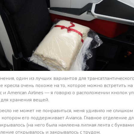
мнения, один из лучших вариантов для трансатлантического
 кресла очень похоже на то, которое можно встретить на
fic и American Airlines — я говорю о расположении кнопок у
 для хранения вещей.
кресло не может не понравиться, меня удивило не слишко
в котором его поддерживает Avianca. Главное отделение д
крывалось (на него была наклеена липкая лента с буквам
ление открывалось и закрывалось с трудом.