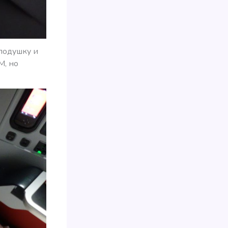
 подушку и
M, но