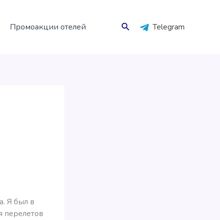
Поиск
Промоакции отелей
Telegram
. Я был в
я перелетов