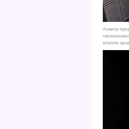
Avianca пр
напоминающ
вполне при