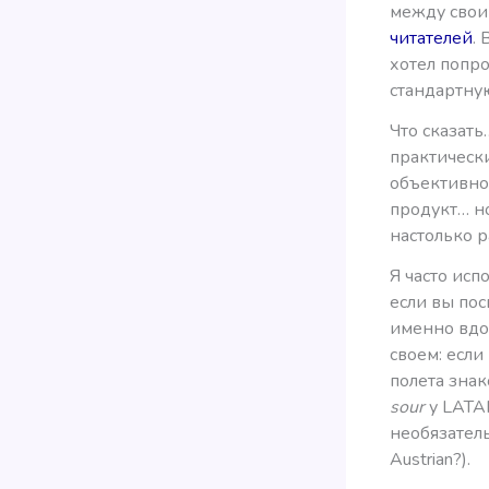
между свои
читателей
.
хотел попро
стандартную
Что сказат
практически
объективно 
продукт… но
настолько 
Я часто исп
если вы пос
именно вдо
своем: если
полета знак
sour
у LATAM
необязатель
Austrian?).