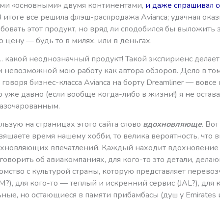
ми «основными» двумя континентами,
и даже спрашивал с
 В итоге все решила флэш-распродажа Avianca; удачная оказ
бовать этот продукт, но вряд ли сподобился бы выложить 
 цену — будь то в милях, или в деньгах.
ь… какой неоднозначный продукт! Такой экспириенс делает
 невозможной мою работу как автора обзоров. Дело в том
говоря бизнес-класса Avianca на борту Dreamliner — вовсе
 уже давно (если вообще когда-либо в жизни!) я не остава
разочарованным.
ользую на страницах этого сайта слово
вдохновляюще
. Вот
вящаете время нашему хобби, то велика вероятность, что в
хновляющих впечатлений. Каждый находит вдохновение 
 говорить об авиакомпаниях, для кого-то это детали, дела
омство с культурой страны, которую представляет перевоз
?), для кого-то — теплый и искренний сервис (JAL?), для 
ные, но остающиеся в памяти прибамбасы (душ у Emirates 