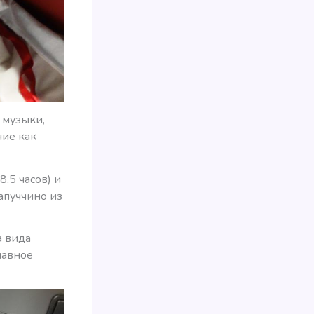
 музыки,
ние как
,5 часов) и
апуччино из
а вида
лавное