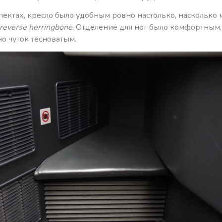
пектах, кресло было удобным ровно настолько, насколько
reverse herringbone
. Отделение для ног было комфортным, 
о чуток тесноватым.