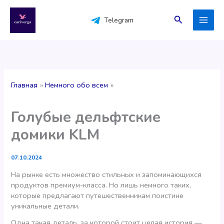
Перейти
к
Поиск
Telegram
содержимому
Главная
Немного обо всем
Голубые дельфтские
домики KLM
07.10.2024
На рынке есть множество стильных и запоминающихся
продуктов премиум-класса. Но лишь немного таких,
которые предлагают путешественникам поистине
уникальные детали.
Одна такая деталь, за которой стоит целая история —