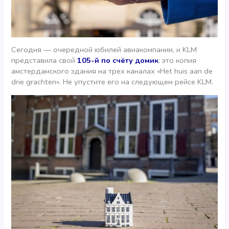
Сегодня — очередной юбилей авиакомпании, и KLM
представила свой
105-й по счёту домик
: это копия
амстердамского здания на трех каналах «Het huis aan de
drie grachten». Не упустите его на следующем рейсе KLM.