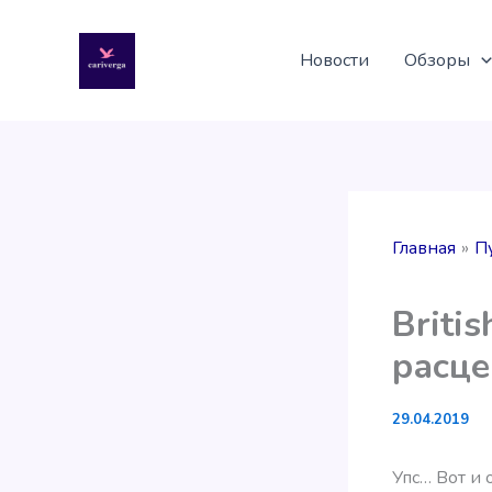
Перейти
к
Новости
Обзоры
содержимому
Главная
П
Briti
расце
29.04.2019
Упс… Вот и