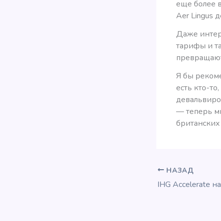
еще более в
Aer Lingus 
Даже интере
тарифы и т
превращают
Я бы рекоме
есть кто-то
девальвиров
— теперь мн
британских 
НАЗАД