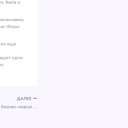
, Iberia и
ключениями,
ые сборы
сли еще
адует одно
ты
ДАЛЕЕ
Отличные цены в бизнес-классе Qatar Airways из России