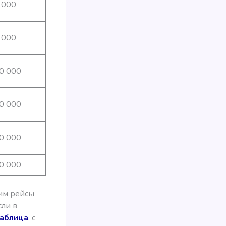
 000
 000
0 000
0 000
0 000
0 000
им рейсы
сли в
таблица
, с