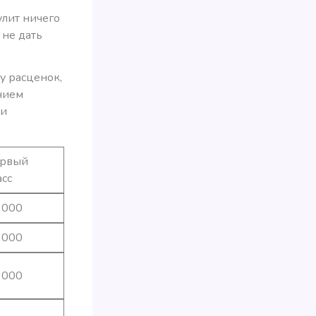
лит ничего
 не дать
му расценок,
нием
ки
рвый
асс
 000
 000
 000