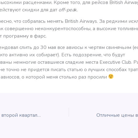
ысокими расценками. Кроме того, для рейсов British Airways
действуют скидки для дат
off-pea
k.
сно, что собралась менять British Airways. За редкими ис
ак совершенно неконкурентоспособны, а высокие топливн
 программу в фарс.
ндовал слить до 30 мая все авиосы к чертям свинячьим (е
, кто активно их собирает). Есть подозрение, что будут
аны немногие оставшиеся сладкие места Executive Club. Р
е точно не придется писать статью о лучших способах тра
авиосов, о которой меня столько раз просили
IHG Accelerate на второй квартал 2019 года