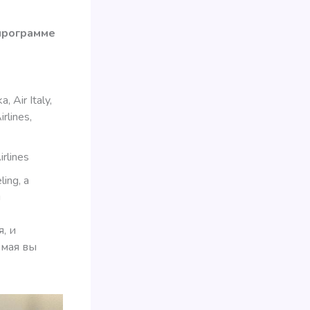
программе
Air Italy,
rlines,
rlines
ing, а
й
, и
 мая вы