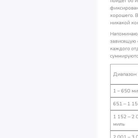
пойдет об 
фиксирован
хорошего. В
никакой ко
Напоминаю, 
зависящую 
каждого отд
суммируютс
Диапазон
1 – 650 м
651 – 1 1
1 152 – 2 
миль
2 001 – 3 