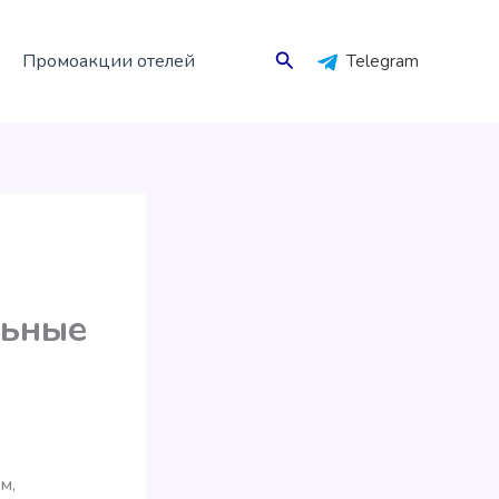
Поиск
Промоакции отелей
Telegram
льные
м,