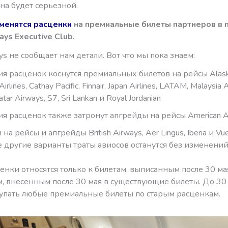
на будет серьезной.
менятся расценки
на премиальные билеты партнеров в 
ways Executive Club.
ways не сообщает нам детали. Вот что мы пока знаем:
я расценок коснутся премиальных билетов на рейсы Alaska, 
irlines, Cathay Pacific, Finnair, Japan Airlines, LATAM, Malaysia Ai
tar Airways, S7, Sri Lankan и Royal Jordanian
я расценок также затронут апгрейды на рейсы American Ai
на рейсы и апгрейды British Airways, Aer Lingus, Iberia и Vuel
е другие варианты траты авиосов останутся без изменени
нки относятся только к билетам, выписанным после 30 мая
, внесенным после 30 мая в существующие билеты. До 30
упать любые премиальные билеты по старым расценкам.