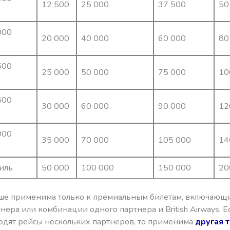
12 500
25 000
37 500
50
000
20 000
40 000
60 000
80
500
25 000
50 000
75 000
10
500
30 000
60 000
90 000
12
000
35 000
70 000
105 000
14
миль
50 000
100 000
150 000
20
ше применима только к премиальным билетам, включающ
нера или комбинации одного партнера и British Airways. Е
одят рейсы нескольких партнеров, то применима
другая 