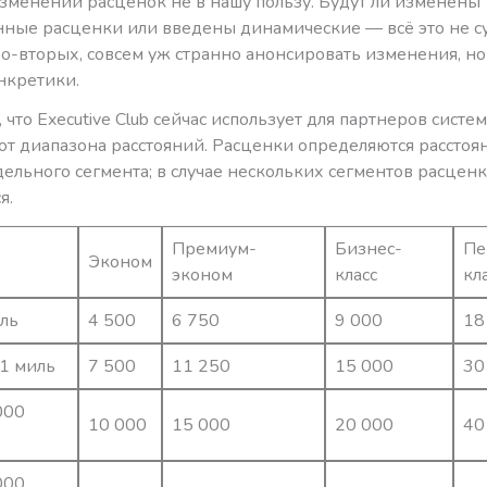
изменении расценок не в нашу пользу. Будут ли изменены
ные расценки или введены динамические — всё это не су
о-вторых, совсем уж странно анонсировать изменения, но
нкретики.
что Executive Club сейчас использует для партнеров систе
от диапазона расстояний. Расценки определяются расстоя
ельного сегмента; в случае нескольких сегментов расцен
я.
Премиум-
Бизнес-
Пе
Эконом
эконом
класс
кл
иль
4 500
6 750
9 000
18
51 миль
7 500
11 250
15 000
30
000
10 000
15 000
20 000
40
000