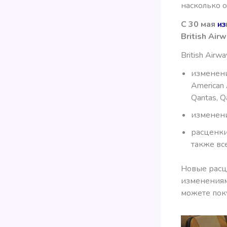
насколько о
С 30 мая
из
British Air
British Air
изменени
American A
Qantas, Qa
изменени
расценки 
также вс
Новые расце
изменениям
можете пок