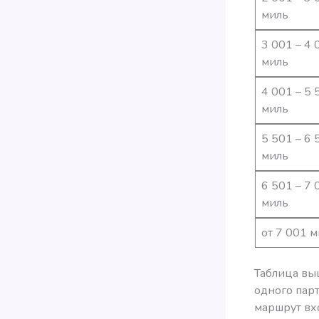
миль
3 001 – 4 
миль
4 001 – 5 
миль
5 501 – 6 
миль
6 501 – 7 
миль
от 7 001 
Таблица вы
одного парт
маршрут вх