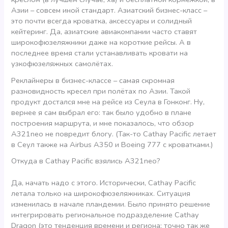
Азии – совсем иной стандарт. Азиатский бизнес-класс –
это почти всегда кроватка, аксессуары и солидный
кейтеринг. Да, азиатские авиакомпании часто ставят
широкофюзеляжники даже на короткие рейсы. А в
последнее время стали устанавливать кровати на
узкофюзеляжных самолётах.
Реклайнеры в бизнес-классе – самая скромная
разновидность кресел при полётах по Азии. Такой
продукт достался мне на рейсе из Сеула в Гонконг. Ну,
вернее я сам выбрал его: так было удобно в плане
построения маршрута, и мне показалось, что обзор
A321neo не повредит блогу. (Так-то Cathay Pacific летает
в Сеул также на Airbus A350 и Boeing 777 с кроватками.)
Откуда в Cathay Pacific взялись A321neo?
Да, начать надо с этого. Исторически, Cathay Pacific
летала только на широкофюзеляжниках. Ситуация
изменилась в начале пландемии. Было принято решение
интегрировать региональное подразделение Cathay
Dragon (это тенденция времени и региона: точно так же