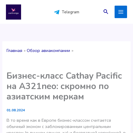
Перейти
к
Поиск
Telegram
содержимому
Главная
Обзор авиакомпании
Бизнес-класс Cathay Pacific
на A321neo: скромно по
азиатским меркам
01.08.2024
В то время как в Европе бизнес-классом считается
обычный эконом с заблокированным центральным
креслом (в лучшем случае, ха) и бесплатной кормёжкой, в