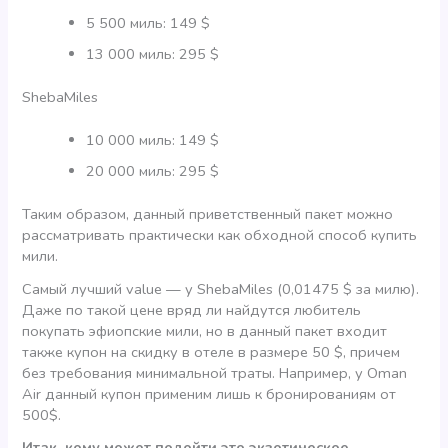
5 500 миль: 149 $
13 000 миль: 295 $
ShebaMiles
10 000 миль: 149 $
20 000 миль: 295 $
Таким образом, данный приветственный пакет можно
рассматривать практически как обходной способ купить
мили.
Самый лучший value — у ShebaMiles (0,01475 $ за милю).
Даже по такой цене вряд ли найдутся любитель
покупать эфиопские мили, но в данный пакет входит
также купон на скидку в отеле в размере 50 $, причем
без требования минимальной траты. Например, у Oman
Air данный купон применим лишь к бронированиям от
500$.
Итак, кому может подойти это экзотическое