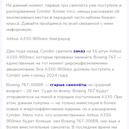
На данный момент, первые три самолёта уже поступили в
распоряжение Condor. Более того, немцы рассказали об
эксклюзивных местах в передней части кабины бизнес-
класса. Давайте пройдёмся по всей связанной с ними
информации.
Airbus A330-900neo: бэкграунд
Два года назад, Condor сделала
заказ
на 16 штук Airbus
A330-900neo, которые призваны заменить Boeing 767 —
единственные на тот момент широкофюзеляжники
авиакомпании. Все A330-900neo должны поступить к
Condor уже к концу 2024 года.
Boeing 767-300ER —
старые самолёты
; их средний
возраст – 26 лет. Судя по всему, Boeing 767 будут
отправляться на покой в порядке поступления А330. При
этом, данная покупка — не только инвестиция в более
новые и энергоэффективные машины, но и расширение
Condor. Мало того, что количественнно Airbus A330-
900neo будет больше, чем Boeing 767-300ER; они еще и
более вместительные самолёты. В последнее время мы