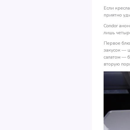
Если кресла
приятно уд
Condor анон
лишь четы
Первое блюд
закусок — ц
салатом — б
вторую пор