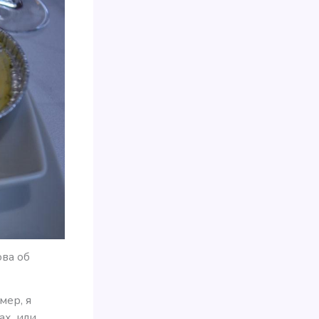
ова об
мер, я
ах, или