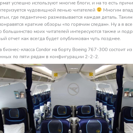
мат успешно используют многие блоги, и на то есть причи
ктеризуется чудовищной ленью читателей
Многим впадл
атьи, где педантично разжевывается каждая деталь. Таки
онравятся краткие обзоры «по горячим следам». Ну а я все
то большинство моих читателей интересуются также и подр
ный отчет как всегда будет опубликован чуть позднее.
а бизнес-класса Condor на борту Boeing 767-300 состоит из 
нных по пяти рядам в конфигурации 2-2-2.