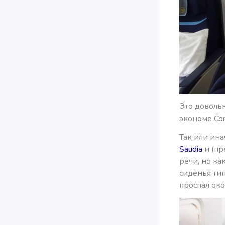
Это довольн
экономе Con
Так или ина
Saudia
и (пр
речи, но ка
сиденья тип
проспал око