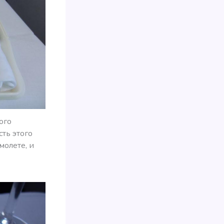
ого
ть этого
молете, и