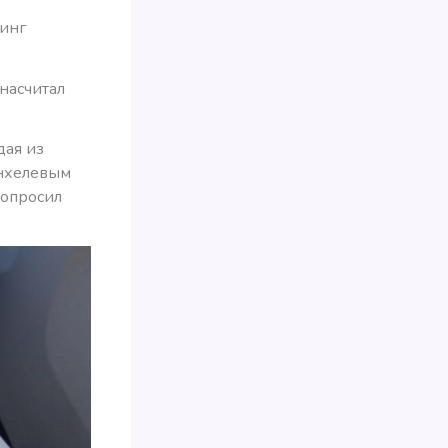
ринг
 насчитал
дая из
енхелевым
попросил