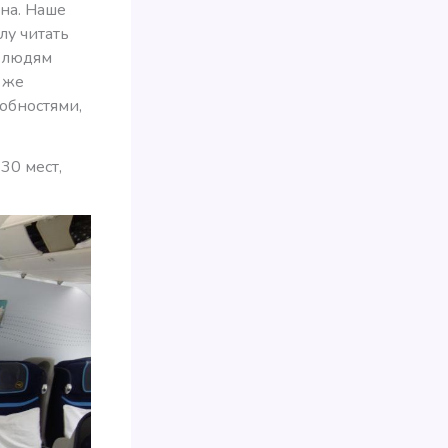
на. Наше
у читать
м людям
 же
обностями,
30 мест,