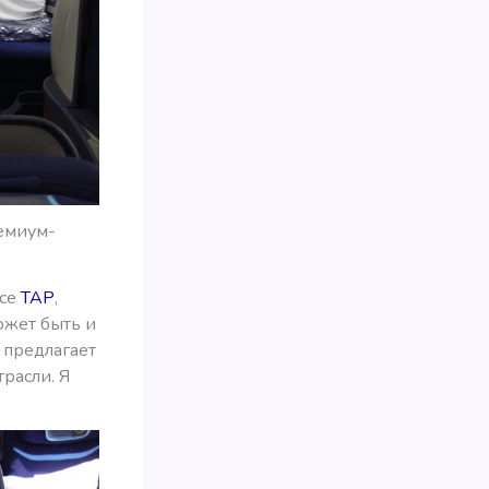
ремиум-
ссе
ТАР
,
может быть и
r предлагает
трасли. Я