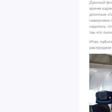
Данный фор
время хара
длинные ст
наверняка п
надеюсь, ч
так что пол
Итак, кабин
распределе