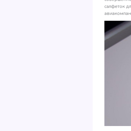
салфеток дл
авиакомпани