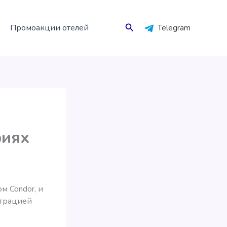
Поиск
Промоакции отелей
Telegram
фиях
м Condor, и
страцией