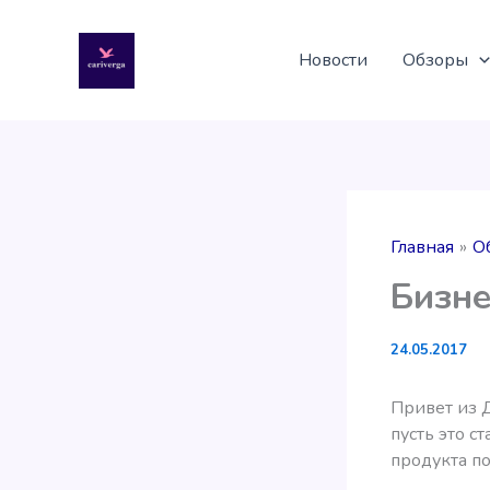
Перейти
к
Новости
Обзоры
содержимому
Главная
О
Бизне
24.05.2017
Привет из Д
пусть это с
продукта п