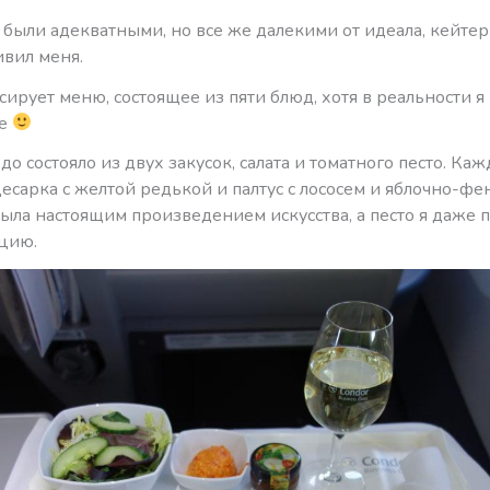
 были адекватными, но все же далекими от идеала, кейте
ивил меня.
сирует меню, состоящее из пяти блюд, хотя в реальности я
ре
о состояло из двух закусок, салата и томатного песто. Каж
есарка с желтой редькой и палтус с лососем и яблочно-ф
ыла настоящим произведением искусства, а песто я даже 
цию.