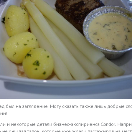
ед был на заглядение. Могу сказать также лишь добрые сл
ии!
ли и некоторые детали бизнес-экспириенса Condor. Напри
 не ожидал тапок, которые уже ждали пассажиров на мест