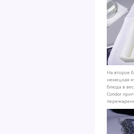
На второе б
немецкая ку
блюда в вес
Condor приг
пережаренны