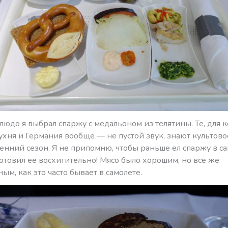
людо я выбрал спаржу с медальоном из телятины. Те, для к
хня и Германия вообще — не пустой звук, знают культовос
енний сезон. Я не припомню, чтобы раньше ел спаржу в са
отовил ее восхитительно! Мясо было хорошим, но все же
м, как это часто бывает в самолете.