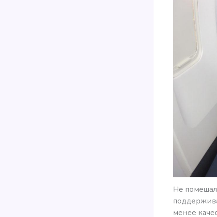
Не помешало
поддерживал
менее каче