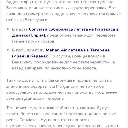
будет открыто, то думаю, что не в интересах туризма.
Возможно, речь идет о «мутных» грузоперевозках. Вот
лишь два примера того, куда и зачем появляются прямые
рейсы из Венесуэлы:
В марте
Conviasa собиралась летать из Каракаса в
Дамаск (Сирия)
, предположительно для перевозки
гуманитарных грузов.
В прошлом году
Mahan Air летала из Тегерана
(Иран) в Каракас
. По слухам, иранцы возили в
Венесуэлу оборудование для нефтепереработки, а
назад забирали по несколько тонн золота.
Так что да, не то что бы сирийцы и иранцы летали на
знаменитые резорты Isla Margarita, и не то что бы
венесуэльская молодежь летала понежиться под
огнем
солнцем Дамаска и Тегерана.
Тем не менее, чертовски любопытно, сколько будут
стоить билеты и какой самолёт поставит на московские
рейсы Conviasa… Ну, вариантов немного: из
широкофюзеляжников, у венесуэльцев всего лишь один