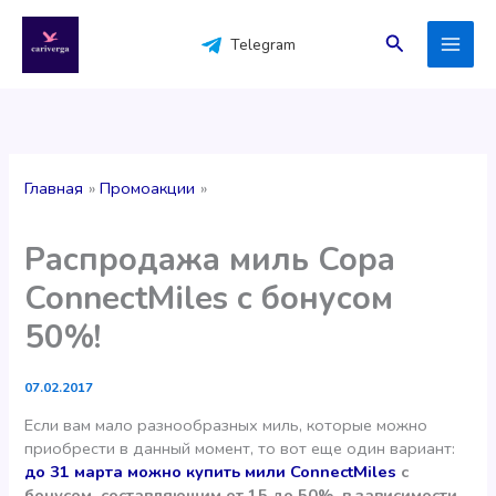
Перейти
к
Поиск
Telegram
содержимому
Главная
Промоакции
Распродажа миль Copa
ConnectMiles с бонусом
50%!
07.02.2017
Если вам мало разнообразных миль, которые можно
приобрести в данный момент, то вот еще один вариант:
до 31 марта можно купить мили ConnectMiles
с
бонусом, составляющим от 15 до 50%, в зависимости