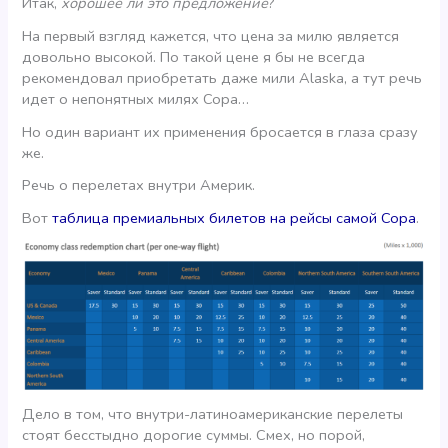
Итак,
хорошее ли это предложение
?
На первый взгляд кажется, что цена за милю является
довольно высокой. По такой цене я бы не всегда
рекомендовал приобретать даже мили Alaska, а тут речь
идет о непонятных милях Copa…
Но один вариант их применения бросается в глаза сразу
же.
Речь о перелетах внутри Америк.
Вот
таблица премиальных билетов на рейсы самой Copa
.
Дело в том, что внутри-латиноамериканские перелеты
стоят бесстыдно дорогие суммы. Смех, но порой,