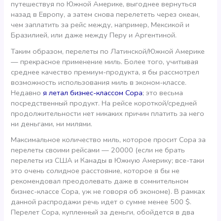
путешествуя по Южной Америке, выгоднее вернуться
назад в Европу, а затем снова перелететь через океан,
чем заплатить за рейс между, например, Мексикой и
Бразилией, или даже между Перу и Аргентиной.
Таким образом, перелеты по Латинской/Южной Америке
— прекрасное применение миль. Более того, учитывая
среднее качество премиум-продукта, я бы рассмотрел
возможность использования миль в эконом-классе.
Недавно
я летал бизнес-классом Copa
; это весьма
посредственный продукт. На рейсе короткой/средней
продолжительности нет никаких причин платить за него
ни деньгами, ни милями.
Максимальное количество миль, которое просит Copa за
перелеты своими рейсами — 20000 (если не брать
перелеты из США и Канады в Южную Америку; все-таки
это очень солидное расстояние, которое я бы не
рекомендовал преодолевать даже в сомнительном
бизнес-классе Copa, уж не говоря об экономе). В рамках
данной распродажи речь идет о сумме менее 500 $.
Перелет Copa, купленный за деньги, обойдется в два