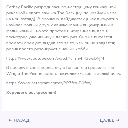
Cathay Pacific разродилась по-настоящему гениальной
рекламой нового лаунжа The Deck (ну, по крайней мере,
на мой взгляд). В прошлых дайджестах я неоднократно
называл ролики других авиакомпаний лицемерными и
фальшивыми… но это простое и искреннее видео я
посмотрел уже минимум десять раз. Оно не пытается
продать продукт, выдав его за то, чем он не является;
ролик просто резонирует с нашим хобби.
https://www.youtube.com/watch?v=mvF43wxbNjM
В прошлую свою пересадку в Гонконге я провел в The
Wing и The Pier не просто несколько часов, а целый день.
https://www.instagram.com/p/BP7fch-D0fW/
Хорошего воскресенья!
НАЗАД
ДАЛЕЕ