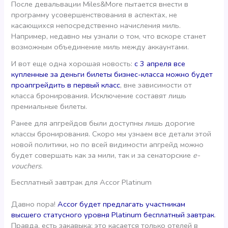
После девальвации Miles&More пытается внести в
программу усовершенствования в аспектах, не
касающихся непосредственно начисления миль.
Например, недавно мы узнали о том, что вскоре станет
возможным объединение миль между аккаунтами.
И вот еще одна хорошая новость:
с 3 апреля все
купленные за деньги билеты бизнес-класса можно будет
проапгрейдить в первый класс
, вне зависимости от
класса бронирования. Исключение составят лишь
премиальные билеты.
Ранее для апгрейдов были доступны лишь дорогие
классы бронирования. Скоро мы узнаем все детали этой
новой политики, но по всей видимости апгрейд можно
будет совершать как за мили, так и за сенаторские
e-
vouchers
.
Бесплатный завтрак для Accor Platinum
Давно пора!
Accor будет предлагать участникам
высшего статусного уровня Platinum бесплатный завтрак
.
Правда, есть закавыка: это касается только отелей в