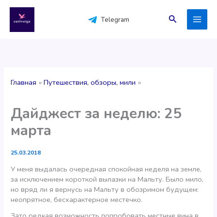
Перейти
к
Поиск
Telegram
содержимому
Главная
Путешествия, обзоры, мили
Дайджест за неделю: 25
марта
25.03.2018
У меня выдалась очередная спокойная неделя на земле,
за исключением короткой вылазки на Мальту. Было мило,
но вряд ли я вернусь на Мальту в обозримом будущем:
неопрятное, бесхарактерное местечко.
Зато редкая возможность попробовать местные вина в