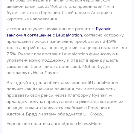
На прошлой неделе я писал о новой европейской
авиакомпании: LaudaMotion стала преемницей Niki и
будет летать из Германии, Швейцарии и Австрии в
курортные направления.
История получает неожиданное развитие.
Ryanair
заключил соглашение с LaudaMotion
, согласно которому
ирландский лоукост изначально приобретает 24,9%
долю австрийцев, а впоследствии эта цифра вырастет до
75%. Ryanair предоставит LaudaMotion финансовую и
управленческую поддержку и отдаст в аренду шесть
самолетов. Совет директоров LaudaMotion будет
возглавлять Ники Лауда.
Выгодный ход для обеих авиакомпаний! LaudaMotion
получит как денежные вливания, так и возможность
продавать свой рейсы через платформу Ryanair. А
ирландцы получат присутствие на рынке, на котором их
позиции пока что являются слабыми: в Германии и
Австрии. Вряд ли этому обрадуется LH Group…
Упрощение политики апгрейдов в Miles&More