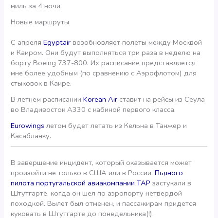
миль за 4 ночи.
Новые маршруты
С апреля
Egyptair
возобновляет полеты между Москвой
и Каиром. Они будут выполняться три раза в неделю на
борту Boeing 737-800. Их расписание представляется
мне более удобным (по сравнению с Аэрофлотом) для
стыковок в Каире.
В летнем расписании
Korean Air
ставит на рейсы из Сеула
во Владивосток А330 с кабиной первого класса.
Eurowings
летом будет летать из Кельна в Танжер и
Касабланку.
В завершение инцидент, который оказывается может
произойти не только в США или в России.
Пьяного
пилота португальской авиакомпании ТАР
застукали в
Штутгарте, когда он шел по аэропорту нетвердой
походкой. Вылет был отменен, и пассажирам придется
куковать в Штутгарте до понедельника(!).