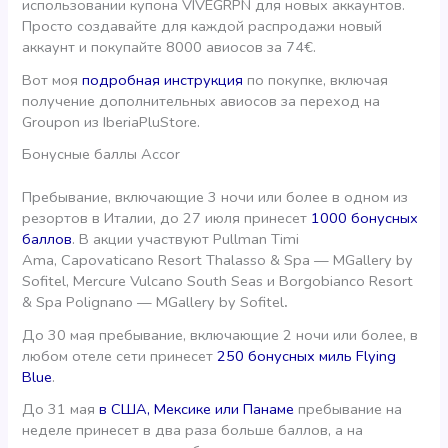
использовании купона VIVEGRPN для новых аккаунтов.
Просто создавайте для каждой распродажи новый
аккаунт и покупайте 8000 авиосов за 74€.
Вот моя
подробная инструкция
по покупке, включая
получение дополнительных авиосов за переход на
Groupon из IberiaPluStore.
Бонусные баллы Accor
Пребывание, включающие 3 ночи или более в одном из
резортов в Италии, до 27 июля принесет
1000 бонусных
баллов
. В акции участвуют Pullman Timi
Amа, Capovaticano Resort Thalasso & Spa — MGallery by
Sofitel, Mercure Vulcano South Seas и Borgobianco Resort
& Spa Polignano — MGallery by Sofitel
.
До 30 мая пребывание, включающие 2 ночи или более, в
любом отеле сети принесет
250 бонусных миль Flying
Blue
.
До 31 мая
в США, Мексике или Панаме
пребывание на
неделе принесет в два раза больше баллов, а на