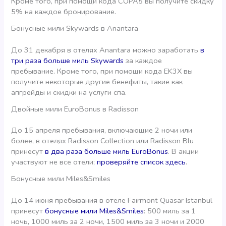
Кроме того, при помощи кода COPA5 вы получите скидку
5% на каждое бронирование.
Бонусные мили Skywards в Anantara
До 31 декабря в отелях Anantara можно заработать
в
три раза больше миль Skywards
за каждое
пребывание. Кроме того, при помощи кода EK3X вы
получите некоторые другие бенефиты, такие как
апгрейды и скидки на услуги спа.
Двойные мили EuroBonus в Radisson
До 15 апреля пребывания, включающие 2 ночи или
более, в отелях Radisson Collection или Radisson Blu
принесут
в два раза больше миль EuroBonus
. В акции
участвуют не все отели;
проверяйте список здесь
.
Бонусные мили Miles&Smiles
До 14 июня пребывания в отеле Fairmont Quasar Istanbul
принесут
бонусные мили Miles&Smiles
: 500 миль за 1
ночь, 1000 миль за 2 ночи, 1500 миль за 3 ночи и 2000