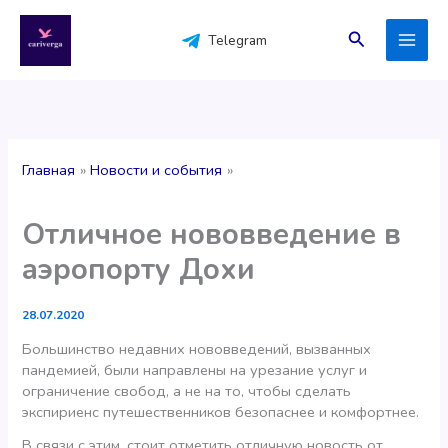
Перейти
к
Поиск
Telegram
содержимому
Главная
Новости и события
Отличное нововведение в
аэропорту Дохи
28.07.2020
Большинство недавних нововведений, вызванных
пандемией, были направлены на урезание услуг и
ограничение свобод, а не на то, чтобы сделать
экспириенс путешественников безопаснее и комфортнее.
В связи с этим, стоит отметить отличную новость от