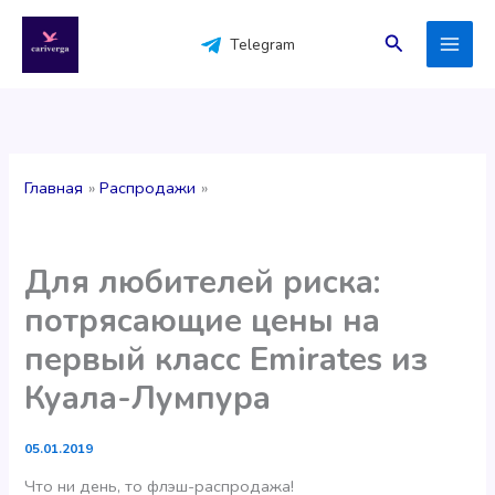
Перейти
к
Поиск
Telegram
содержимому
Главная
Распродажи
Для любителей риска:
потрясающие цены на
первый класс Emirates из
Куала-Лумпура
05.01.2019
Что ни день, то флэш-распродажа!