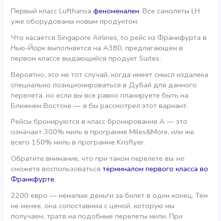
Первый класс Lufthansa
феноменален
. Все самолеты LH
уже оборудованы новым продуктом.
Что касается Singapore Airlines, то рейс из Франкфурта в
Нью-Йорк выполняется на А380, предлагающем в
первом классе выдающийся продукт Suites.
Вероятно, это не тот случай, когда имеет смысл издалека
специально позиционироваться в Дубай для данного
перелета, но если вы все равно планируете быть на
Ближнем Востоке — я бы рассмотрел этот вариант.
Рейсы бронируются в класс бронирования А — это
означает 300% миль в программе Miles&More, или же
всего 150% миль в программе Krisflyer.
Обратите внимание, что при таком перелете вы
не
сможете воспользоваться
терминалом первого класса во
Франкфурте
.
2200 евро — немалые деньги за билет в один конец. Тем
не менее, она сопоставима с ценой, которую мы
получаем, тратя на подобные перелеты мили. При