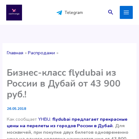
Перейти
к
Поиск
Telegram
содержимому
Главная
Распродажи
Бизнес-класс flydubai из
России в Дубай от 43 900
руб.!
26.05.2018
Как сообщает
YHBU
,
flydubai предлагает прекрасные
цены на перелеты из городов России в Дубай
. Для
москвичей, при покупке двух билетов одновременно
цена на одного человека начинается уже от 43 900