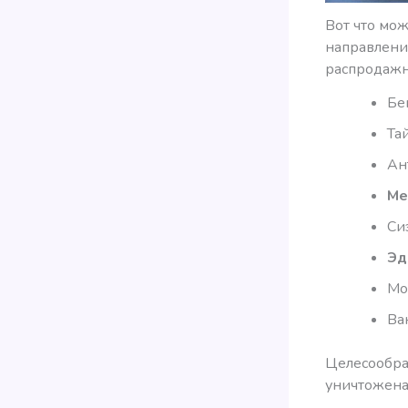
Вот что мож
направлени
распродажн
Бе
Та
Ан
Ме
Си
Эд
Мо
Ва
Целесообра
уничтожена