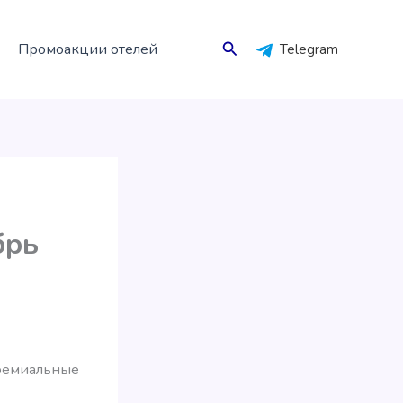
Поиск
Промоакции отелей
Telegram
брь
премиальные