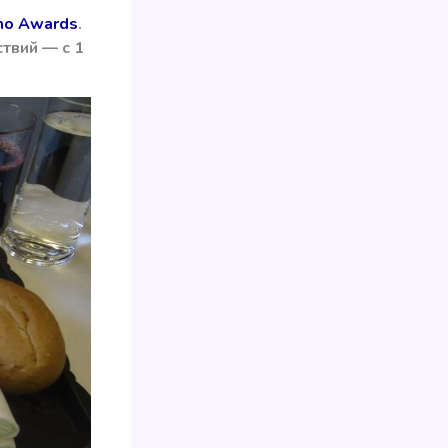
mo Awards
.
твий — с 1