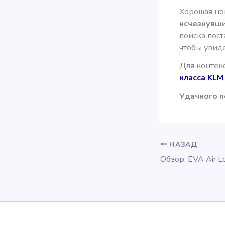
Хорошая нов
исчезнувши
поиска пост
чтобы увиде
Для контекс
класса KLM
.
Удачного п
НАЗАД
Обзор: EVA Air L