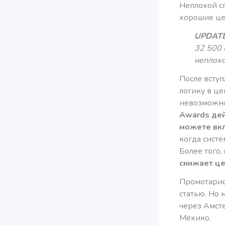
Неплохой с
хорошие це
UPDATE
32 500 
неплохо
После вступ
логику в ц
невозможно
Awards дей
можете вк
когда систе
Более того,
снижает це
Промотариф
статью. Но 
через Амст
Мехико.