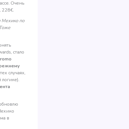
ассе. Очень
 228€.
и Мехико по
 Тоже
онять
ards, стало
Promo
прежнему
 тех случаях,
 логике).
ента
 обновлю
Мехико
ма в