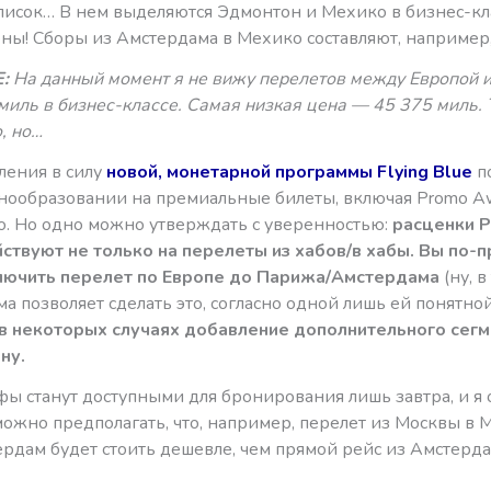
писок… В нем выделяются Эдмонтон и Мехико в бизнес-кл
ны! Сборы из Амстердама в Мехико составляют, например,
:
На данный момент я не вижу перелетов между Европой 
миль в бизнес-классе. Самая низкая цена — 45 375 миль.
, но…
ления в силу
новой, монетарной программы Flying Blue
п
енообразовании на премиальные билеты, включая Promo Aw
. Но одно можно утверждать с уверенностью:
расценки 
ствуют не только на перелеты из хабов/в хабы. Вы по-
лючить перелет по Европе до Парижа/Амстердама
(ну, в
ма позволяет сделать это, согласно одной лишь ей понятной
в некоторых случаях добавление дополнительного сегм
ну.
ы станут доступными для бронирования лишь завтра, и я
можно предполагать, что, например, перелет из Москвы в 
ердам будет стоить дешевле, чем прямой рейс из Амстерда