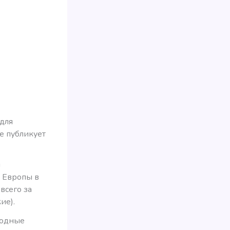
 для
e публикует
м
 Европы в
всего за
ие).
годные