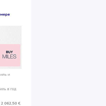
змере
миль и
иль в год
 2 062,50 €
.