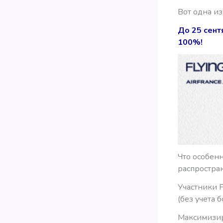
Вот одна из
До 25 сент
100%!
Что особенн
распростра
Участники F
(без учета 
Максимизир