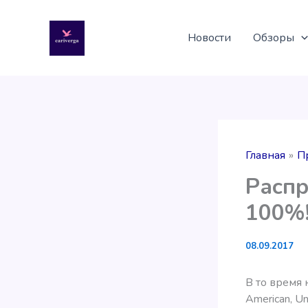
Перейти
к
Новости
Обзоры
содержимому
Главная
П
Распр
100%
08.09.2017
В то время 
American, Un