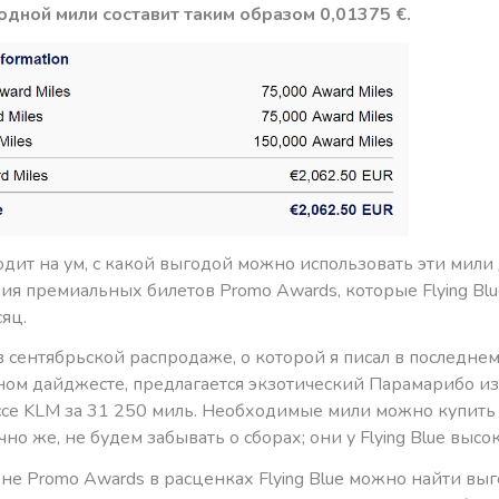
одной мили составит таким образом 0,01375 €.
дит на ум, с какой выгодой можно использовать эти мили
я премиальных билетов Promo Awards, которые Flying Blu
яц.
 сентябрьской распродаже, о которой я писал в последне
ом дайджесте, предлагается экзотический Парамарибо из
ссе KLM за 31 250 миль. Необходимые мили можно купить 
чно же, не будем забывать о сборах; они у Flying Blue высок
не Promo Awards в расценках Flying Blue можно найти вы