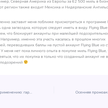
имер, Северная Америка из Европы за 62 500 миль в бизн
тот регион также входит Мексика и Нидерланские Антиль
енно заставит меня поближе присмотреться к программе Fl
 одна загвоздка, которую следует иметь в виду. Flying Blu
тем, что блокирует аккаунты при малейшей подозрительно
 Например, именно эта участь касалась в прошлом многих
ей, переводивших баллы на пустой аккаунт Flying Blue из 
У меня нет пока личного опыта в покупке миль Flying Blue, 
еяться, что их покупка в только что созданный аккаунт не 
 подозрений
Инструкция по применению: гарантия лучшей цены, Starwood