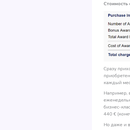
Стоимость 
Сразу прихо
приобретени
каждый мес
Например, в
еженедельн
бизнес-кла
440 € (коне
Но даже и в