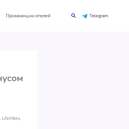
Поиск
Промоакции отелей
Telegram
нусом
ifeMiles,