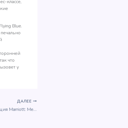
ес-классе,
ские
ying Blue.
e печально
й
сторонней
так что
вызовет у
ДАЛЕЕ
Осенняя промоакция Marriott: MegaBonus