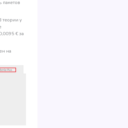
ь пакетов
В теории у
е
0,0095 € за
жен на