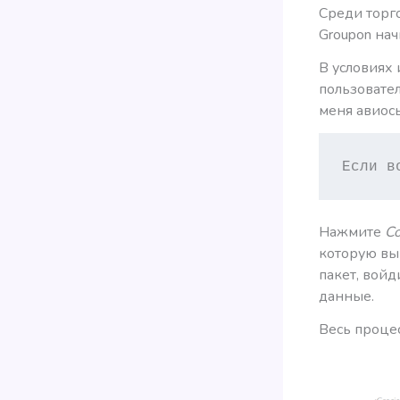
Среди торго
Groupon нач
В условиях 
пользовател
меня авиосы
Если в
Нажмите
Co
которую вы 
пакет, войд
данные.
Весь процес