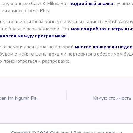
льную опцию Cash & Miles. Вот
подробный анализ
лучших 
ия авиосов Iberia Plus.
е, что авиосы Iberia конвертируются в авиосы British Airway
еще больше возможностей. Вот
моя подробная инструкци
авиосов между программами
.
е та заманчивая цена, по которой
многие прикупили недав
абудем о ней; те цены вряд ли повторятся в обозримом буду
 присмотреться к распродаже.
Обзор: Hilton Garden Inn Ngurah Rai Airport, Бали