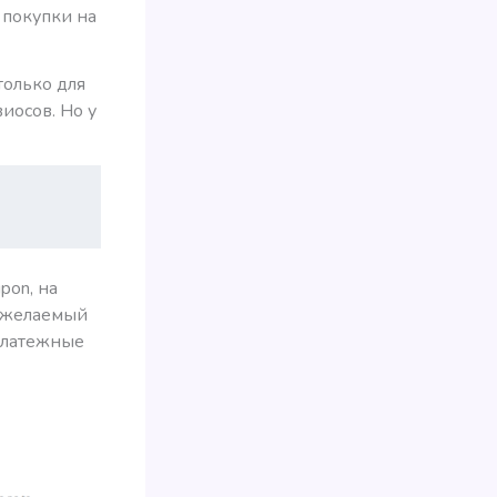
 покупки на
только для
иосов. Но у
pon, на
е желаемый
 платежные