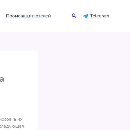
Поиск
Промоакции отелей
Telegram
а
осов, а их
 следующая.