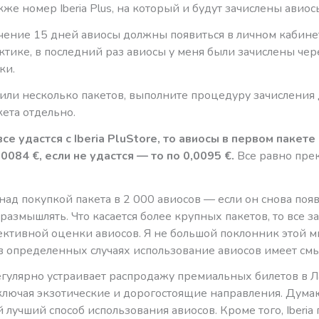
акже номер Iberia Plus, на который и будут зачислены авиос
ечение 15 дней авиосы должны появиться в личном кабинет
актике, в последний раз авиосы у меня были зачислены че
ки.
пили несколько пакетов, выполните процедуру зачисления 
ета отдельно.
все удастся с Iberia PluStore, то авиосы в первом пакет
,0084 €, если не удастся — то по 0,0095 €.
Все равно пре
над покупкой пакета в 2 000 авиосов — если он снова появ
 размышлять. Что касается более крупных пакетов, то все з
ективной оценки авиосов. Я не большой поклонник этой 
в определенных случаях использование авиосов имеет смы
 регулярно устраивает распродажу премиальных билетов в 
ключая экзотические и дорогостоящие направления. Дума
 лучший способ использования авиосов. Кроме того, Iberia