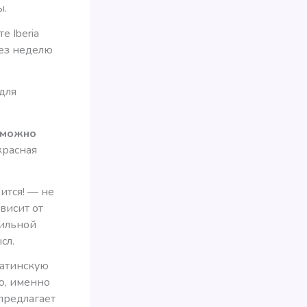
ы.
е Iberia
рез неделю
для
е можно
красная
ится! — не
ависит от
мильной
сл.
Латинскую
ю, именно
 предлагает