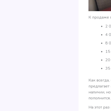
К продаже п
2 
4 
8 
15
20
35
Как всегда,
предлагает 
наличии, но
пополнится.
На этот раз