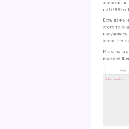
авиосов, по
по 8 000 и 
Есть даже 
этого трюка
получилось.
авиос. Но м
Итак, на ст
вкладке Iber