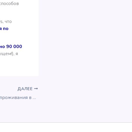
способов
s, что
я по
но 90 000
щем!), я
ДАЛЕЕ
Какую стоимость проживания в отеле я считаю адекватной?