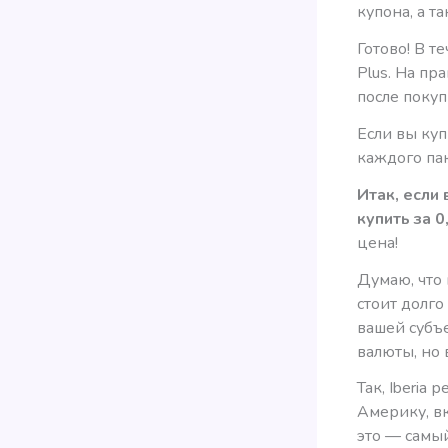
купона, а т
Готово! В т
Plus. На пр
после покуп
Если вы ку
каждого пак
Итак, если 
купить за 0
цена!
Думаю, что 
стоит долго
вашей субъ
валюты, но 
Так, Iberia
Америку, в
это — самый