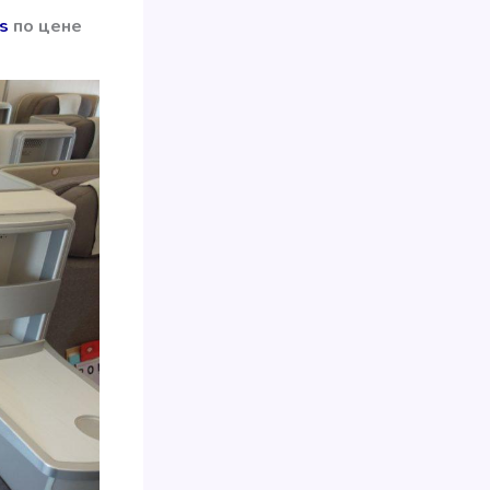
s
по цене