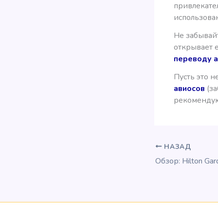
привлекате
использован
Не забывайт
открывает 
переводу 
Пусть это н
авиосов
(з
рекомендую
НАЗАД