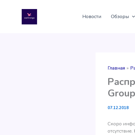
Перейти
к
Новости
Обзоры
содержимому
Главная
Р
Распр
Grou
07.12.2018
Скоро инфо
отсутствие.