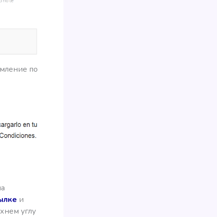
омление по
ла
ылке
и
хнем углу