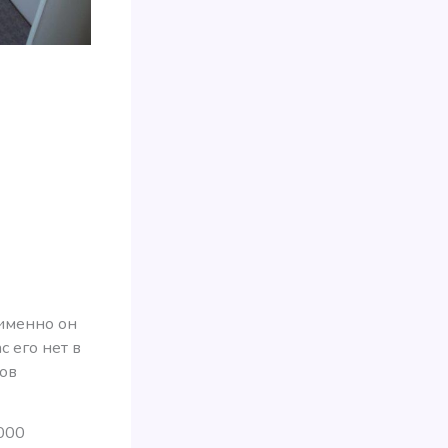
 именно он
с его нет в
нов
 000