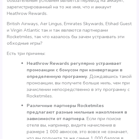
обязательным условием является перевод на аккаунт,
зарегистрированный на то же имя, что и аккаунт
Heathrow Rewards.
British Airways, Aer Lingus, Emirates Skywards, Etihad Guest
и Virgin Atlantic так и так являются партнерами
Rocketmiles, так что казалось бы зачем устраивать эти
обходные игры?
Есть три причины:
Heathrow Rewards регулярно устраивает
промоакции с бонусом при конвертации в
определенную программу
. Дождавшись такой
промоакции, вы получите больше миль, чем при
зачислении непосредственно в эту программу с
Rocketmiles.
Различные партнеры Rocketmiles
предлагают разные мильные накопления в
зависимости от партнера
. Если при поиске
отеля вы, например, видите начисления в
размере 1 000 авиосов, это вовсе не означает,
что вы получите те же самые 1 000 баллов в