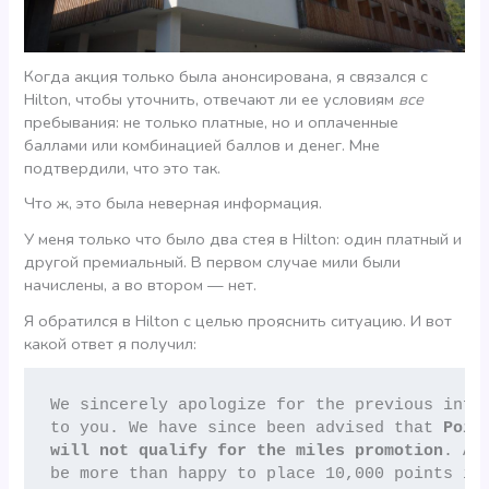
Когда акция только была анонсирована, я связался с
Hilton, чтобы уточнить, отвечают ли ее условиям
все
пребывания: не только платные, но и оплаченные
баллами или комбинацией баллов и денег. Мне
подтвердили, что это так.
Что ж, это была неверная информация.
У меня только что было два стея в Hilton: один платный и
другой премиальный. В первом случае мили были
начислены, а во втором — нет.
Я обратился в Hilton с целью прояснить ситуацию. И вот
какой ответ я получил:
We sincerely apologize for the previous infor
to you. We have since been advised that 
Poin
will not qualify for the miles promotion
. As
be more than happy to place 10,000 points int