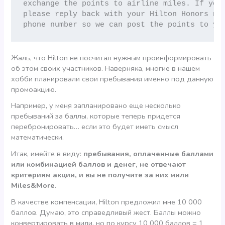
exchange the points to airline miles. If you 
please reply back with your Hilton Honors num
phone number so we can post the points to yo
Жаль, что Hilton не посчитал нужным проинформировать
об этом своих участников. Наверняка, многие в нашем
хобби планировали свои пребывания именно под данную
промоакцию.
Например, у меня запланировано еще несколько
пребываний за баллы, которые теперь придется
перебронировать… если это будет иметь смысл
математически.
Итак, имейте в виду:
пребывания, оплаченные баллами
или комбинацией баллов и денег, не отвечают
критериям акции, и вы не получите за них мили
Miles&More.
В качестве компенсации, Hilton предложил мне 10 000
баллов. Думаю, это справедливый жест. Баллы можно
конвертировать в мили, но по курсу 10 000 баллов = 1