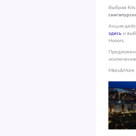
Выбрав Kris
сингапурск
Акция дейст
здесь
и выбр
Honors.
Предложени
исключением
Miles&More