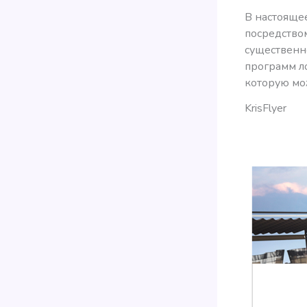
В настоящее
посредство
существенно
программ ло
которую мож
KrisFlyer