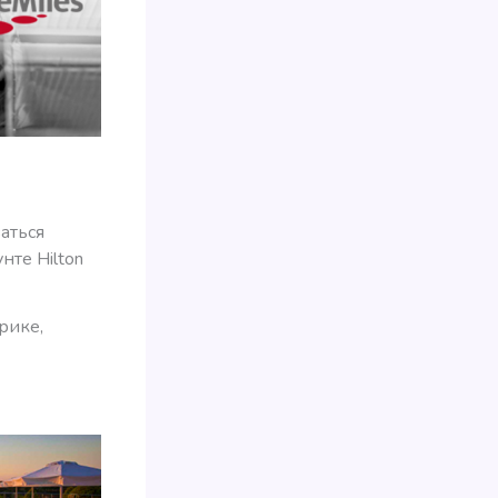
аться
нте Hilton
рике,