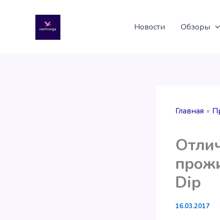
Перейти
к
Новости
Обзоры
содержимому
Главная
П
Отлич
прожи
Dip
16.03.2017