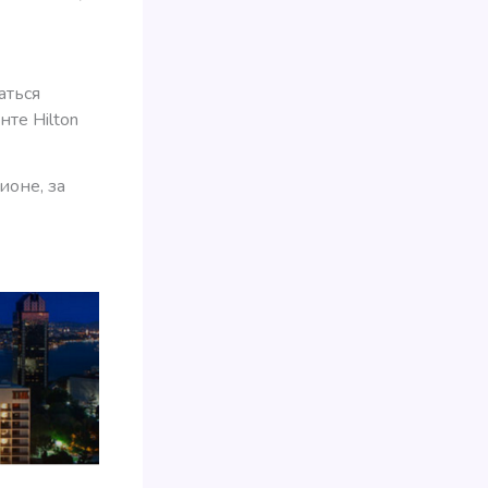
аться
нте Hilton
ионе, за