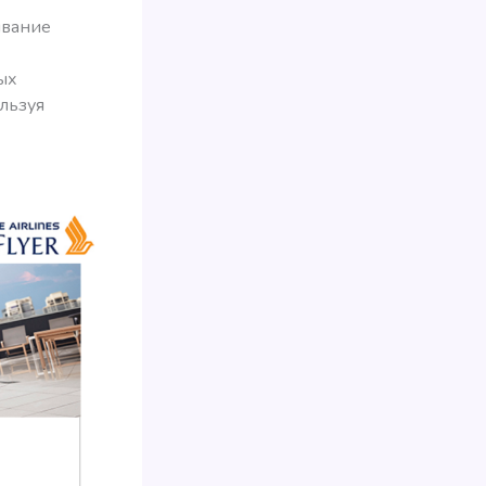
ывание
ых
ользуя