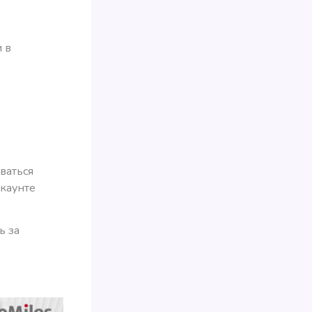
 в
ваться
ккаунте
ь за