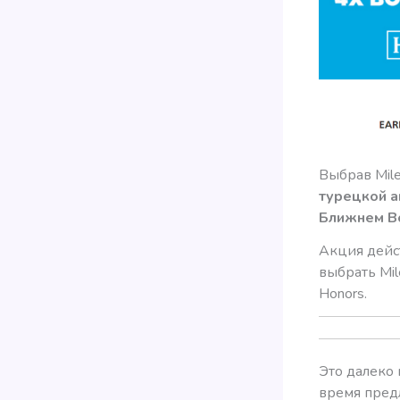
Выбрав Mile
турецкой а
Ближнем Во
Акция дейст
выбрать Mil
Honors.
Это далеко
время предл