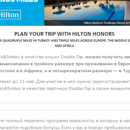
s&Smiles в качестве опции Double Dip,
можно получить ми
виакомпании в тройном размере при проживании в Европ
стоке и в Африке, и в четырехкратном размере — в Ту
вует до 31 мая. Для участия в ней нужно зарегистрирова
es&Smiles в качестве партнера Double Dip в своем аккаунте 
 не полный перечень программ лояльности, в которых в на
агаются подобные бонусы. Если у вас в планах пребывание 