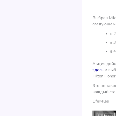
Выбрав Mile
следующем 
в 
в 
в 
Акция дейст
здесь
и выб
Hilton Honor
Это не так
каждый сте
LifeMiles