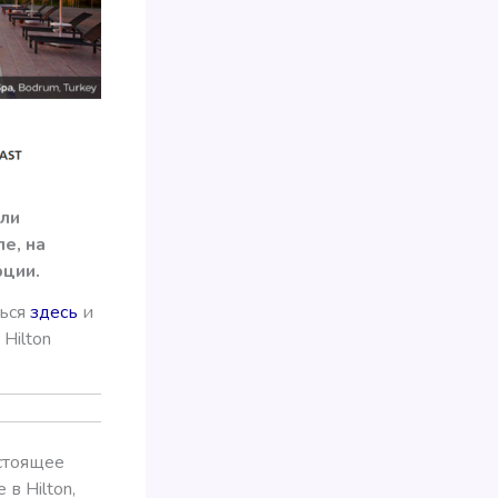
ли
е, на
рции.
ться
здесь
и
Hilton
стоящее
в Hilton,