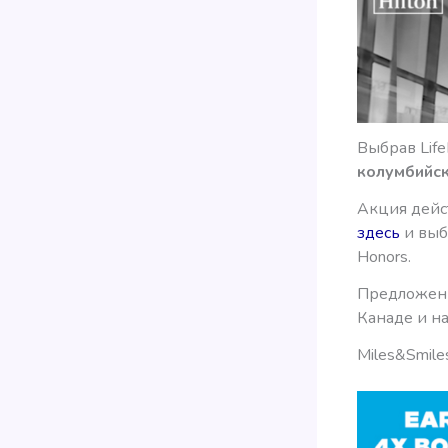
Выбрав Life
колумбийск
Акция дейст
здесь
и выбр
Honors.
Предложени
Канаде и н
Miles&Smile