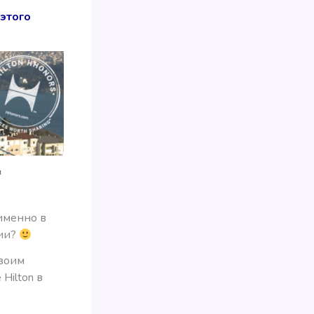
 этого
именно в
нии?
своим
Hilton в