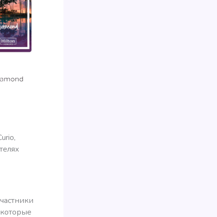
urio,
отелях
участники
, которые