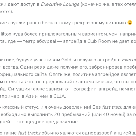
ски дают доступ в
Executive Lounge
(конечно же, в тех отеля
ются).
акие лаунжи равен бесплатному трехразовому питанию
Hilton куда более привлекательным вариантом, чем, напри
ntal, где — театр абсурда! — апгрейд в Club Room не дает до
ктике, будучи участником Gold, я получаю апгрейд в
Execu
 всегда. Один раз я даже получил его, забронировав пре
фициального сайта. Опять же, политика апгрейдов являет
 отеля, так что не предполагайте автоматически, что вы п
йд. Ситуация также зависит от географии; апгрейд намног
апример, в Азии, чем в США.
о классный статус, и я очень доволен им! Без
fast track
для е
необходимо выполнить 20 пребываний (или 40 ночей) за г
 дней — это щедрое предложение.
то такие
fast tracks
обычно являются одноразовой акцией д