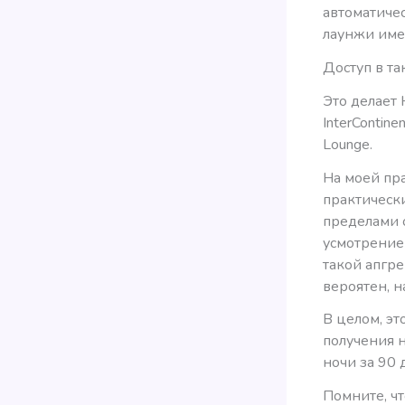
автоматиче
лаунжи име
Доступ в т
Это делает 
InterContine
Lounge.
На моей пра
практически
пределами о
усмотрением
такой апгре
вероятен, н
В целом, эт
получения 
ночи за 90
Помните, ч