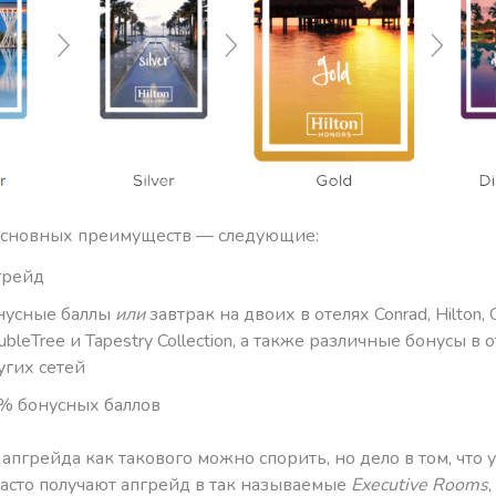
основных преимуществ — следующие:
грейд
нусные баллы
или
завтрак на двоих в отелях Conrad, Hilton, C
bleTree и Tapestry Collection, а также различные бонусы в 
угих сетей
% бонусных баллов
апгрейда как такового можно спорить, но дело в том, что 
 часто получают апгрейд в так называемые
Executive Rooms