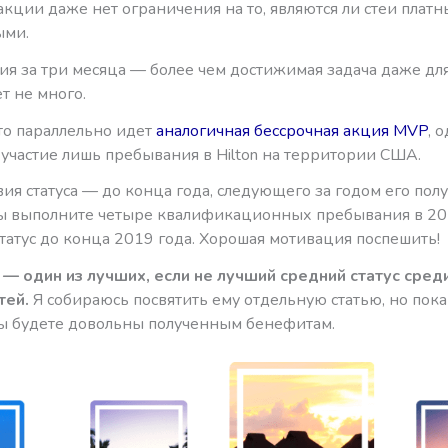
акции даже нет ограничения на то, являются ли стеи плат
ыми.
я за три месяца — более чем достижимая задача даже для 
т не много.
то параллельно идет
аналогичная бессрочная акция MVP
, 
участие лишь пребывания в Hilton на территории США.
ия статуса — до конца года, следующего за годом его полу
 вы выполните четыре квалификационных пребывания в 201
татус до конца 2019 года. Хорошая мотивация поспешить!
d — один из лучших, если не лучший средний статус сред
тей.
Я собираюсь посвятить ему отдельную статью, но пока
вы будете довольны полученным бенефитам.