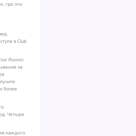
х, где эти
мер,
ступа в Club
tive Rooms
бывание за
ся
олучите
о более
го
од. Четыре
ля каждого