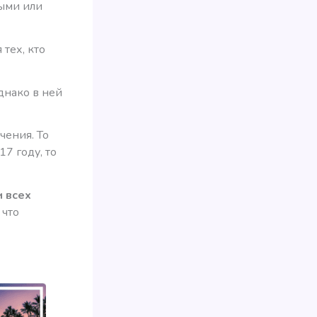
ными или
тех, кто
однако в ней
чения. То
7 году, то
и всех
 что