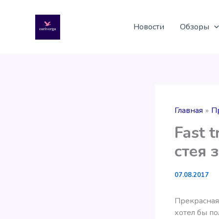
Перейти
к
Новости
Обзоры
содержимому
Главная
П
Fast t
стея 
07.08.2017
Прекрасная 
хотел бы по