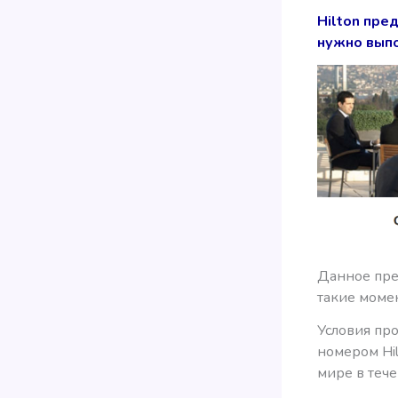
Hilton пре
нужно выпо
Данное пре
такие моме
Условия пр
номером Hil
мире в тече