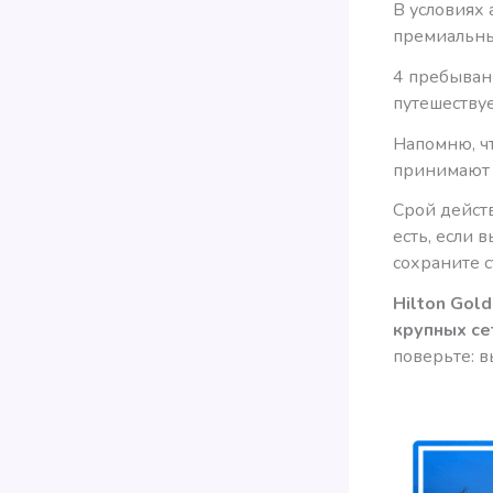
В условиях 
премиальн
4 пребывани
путешествуе
Напомню, ч
принимают 
Срой действ
есть, если
сохраните с
Hilton Gol
крупных се
поверьте: 