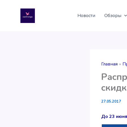
Перейти
к
Новости
Обзоры
содержимому
Главная
П
Распр
скид
27.05.2017
До 23 июня