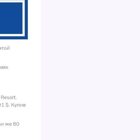
 этой
чаях
Resort.
91 $. Купив
ли же 80