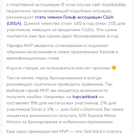
к спортивной ассоциации. В этом случае сайт
loyaltylobby
,
педантично просчитывающий подобные ситуации,
рекомендует
стать членом Гольф-ассоциации США
(USGA)
. Данное членство стоит 18$ в год (плюс 10$ для
участников, живущих за пределами США). Эта сумма
окупается уже при одном-двух бронированиях в год.
Тарифы MVP являются отменяемыми и подлежат
обычным начислениям в плане премиальных баллов и
квалификационных стеев.
Короче говоря, не пользоваться ими нет причины
Тем не менее, перед бронированием я всегда
рекомендую тщательно проводить сравнение. Так,
выбирая тариф MVP, вы лишаетесь возможности
получить кэшбек. Например, на
topcashback
он
составляет 8% для нестатусных участников, 2% для
участников Silver и 1% — для Gold и Diamond. Вы также
лишаетесь возможности получить 500 баллов Hilton
Honors за бронирование в мобильном приложении.
Еще одно преимущество MVP — это
fast track
к статусу