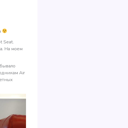
м
 Seat.
а. На моем
 бывало
одникам Air
тетных