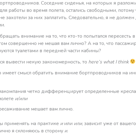
ортпроводников. Соседние сиденья, на которых я разлож
для работы во время полета, остались свободными, потому 
е захотели за них заплатить. Следовательно, я не должен 
и.
обращать внимание на то, что кто-то попытался пересесть в
этом совершенно не мешая вам лично? А на то, что пассаж
зуются туалетами в передней части кабины?
ься вывести некую закономерность, то
here’s what I think
то имеет смысл обратить внимание бортпроводников на ин
иакомпания четко дифференцирует определенные кресла
молете
и/или
ресаживание мешает вам лично.
вы применять на практике
и
или
или
, зависит уже от вашег
ично я склоняюсь в сторону
и
.