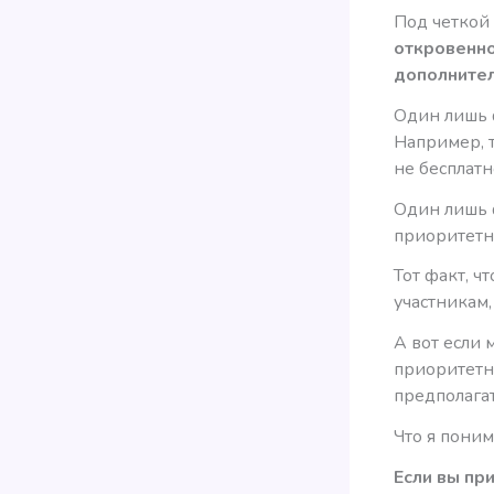
Под четко
откровенно
дополнител
Один лишь ф
Например, т
не бесплатн
Один лишь ф
приоритетно
Тот факт, ч
участникам,
А вот если 
приоритетн
предполагат
Что я пони
Если вы пр