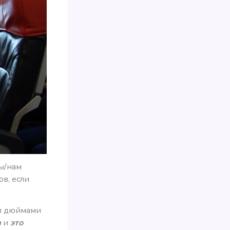
ны/нам
в, если
ми дюймами
а
и
это