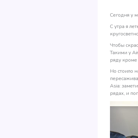
Сегодня у м
С утра я ле
кругосветн
Чтобы скрас
Такими у Ai
ряду кроме 
Но стоило н
пересажива
Asia: замет
рядах, и по