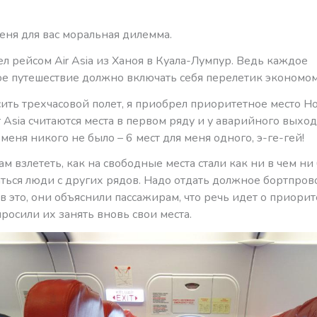
еня для вас моральная дилемма.
тел рейсом Air Asia из Ханоя в Куала-Лумпур. Ведь каждое
ое путешествие должно включать себя перелетик экономо
ить трехчасовой полет, я приобрел приоритетное место Hot
r Asia считаются места в первом ряду и у аварийного выход
меня никого не было – 6 мест для меня одного, э-ге-гей!
ам взлететь, как на свободные места стали как ни в чем ни
ться люди с других рядов. Надо отдать должное бортпров
ив это, они объяснили пассажирам, что речь идет о приори
просили их занять вновь свои места.