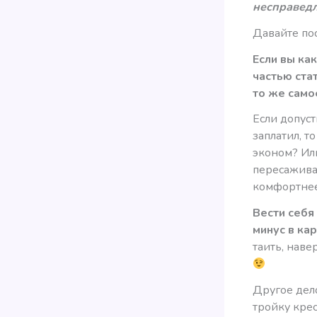
несправед
Давайте по
Если вы как
частью ста
то же само
Если допуст
заплатил, т
эконом? Или
пересажива
комфортне
Вести себя 
минус в кар
таить, наве
Другое дело
тройку крес