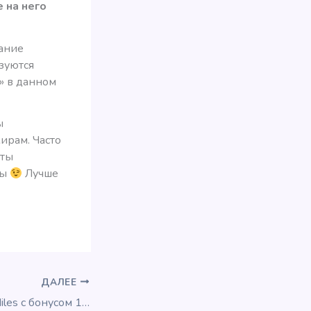
 на него
мание
зуются
г» в данном
ы
ирам. Часто
еты
мы
Лучше
ДАЛЕЕ
Распродажа LifeMiles с бонусом 145%