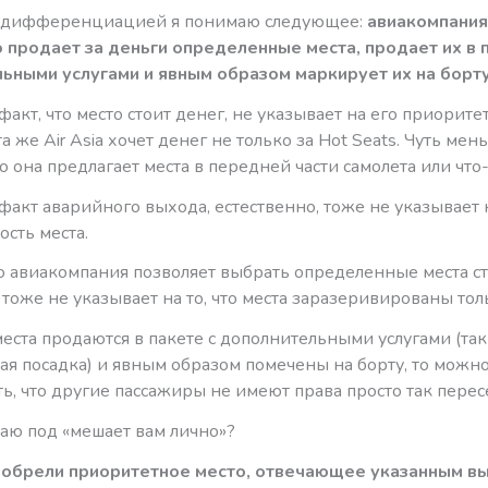
й дифференциацией я понимаю следующее:
авиакомпания
 продает за деньги определенные места, продает их в 
ьными услугами и явным образом маркирует их на борту
акт, что место стоит денег, не указывает на его приоритет
а же Air Asia хочет денег не только за Hot Seats. Чуть мен
о она предлагает места в передней части самолета или что-
акт аварийного выхода, естественно, тоже не указывает 
сть места.
то авиакомпания позволяет выбрать определенные места с
 тоже не указывает на то, что места заразеривированы тол
места продаются в пакете с дополнительными услугами (та
ая посадка) и явным образом помечены на борту, то можн
ь, что другие пассажиры не имеют права просто так пересе
маю под «мешает вам лично»?
иобрели приоритетное место, отвечающее указанным в