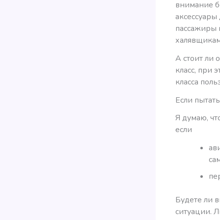
внимание б
аксессуары 
пассажиры н
халявщикам
А стоит ли 
класс, при 
класса поль
Если пытат
Я думаю, ч
если
ав
са
пе
Будете ли 
ситуации. Л