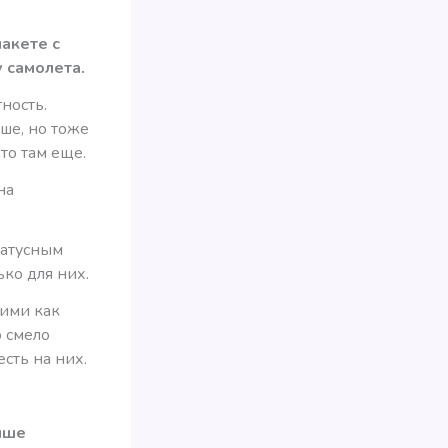
пакете с
 самолета.
ность.
ьше, но тоже
то там еще.
на
татусным
ько для них.
кими как
о смело
сть на них.
ыше