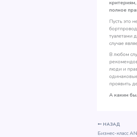
критериям,
полное пра
Пусть это н
бортпровод
туалетами д
случае явля
В любом слу
рекомендов
люди и прав
одинаковые
проявить де
А каким бы
НАЗАД