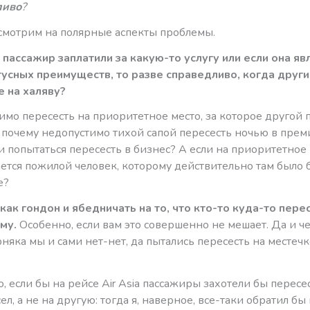
ливо
?
смотрим на полярные аспекты проблемы.
 пассажир заплатили за какую-то услугу или если она яв
тусных преимуществ, то разве справедливо, когда друг
е на халяву?
имо пересесть на приоритетное место, за которое другой 
о почему недопустимо тихой сапой пересесть ночью в прем
 попытаться пересесть в бизнес? А если на приоритетное
ется пожилой человек, которому действительно там было 
е?
как гондон и ябедничать на то, что кто-то куда-то перес
му.
Особенно, если вам это совершенно не мешает. Да и че
рняка мы и сами нет-нет, да пытались пересесть на местеч
, если бы на рейсе Air Asia пассажиры захотели бы пересе
ел, а не на другую: тогда я, наверное, все-таки обратил бы 