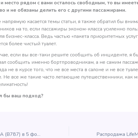
 и место рядом с вами осталось свободным, то вы имеете
во и не обязаны делить его с другими пассажирами.
е напрямую касается темы статьи, я также обратил бы вни
ников на то, если пассажиры эконом-класса усиленно поль
ля бизнес-класса. Ведь частью «пакета приоритетных услу
ется более чистый туалет.
чае, если вы все-таки решите сообщить об инциденте, я б
ал сообщить именно бортпроводникам, а не самим пассаж
да не в курсе того, что не все места в салоне и не все туал
. Не все же такие часто летающие путешественники, как 
ликатность!
л бы ваш подход?
Бизнес-класс ANA (B787) в 5 фотографиях