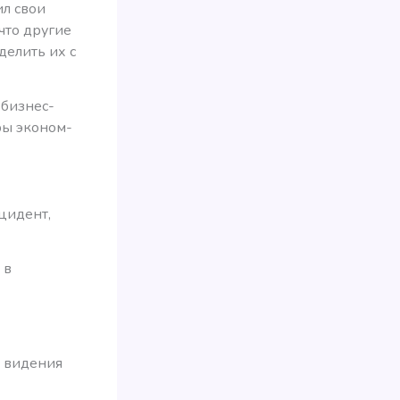
ил свои
что другие
делить их с
 бизнес-
иры эконом-
цидент,
 в
о видения