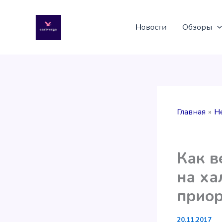
Перейти
к
Новости
Обзоры
содержимому
Главная
Н
Как в
на ха
приор
20.11.2017