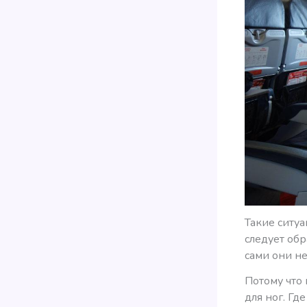
Такие ситу
следует об
сами они не
Потому что
для ног. Гд