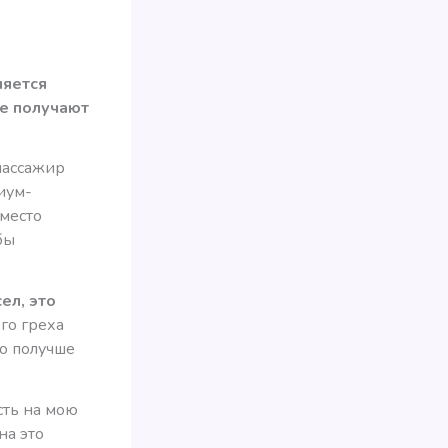
ляется
ие получают
пассажир
иум-
 место
бы
ел, это
го греха
ко получше
сть на мою
на это