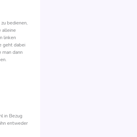
 zu bedienen,
 alleine
n linken
ze geht dabei
te man dann
gen.
hl in Bezug
n ihn entweder