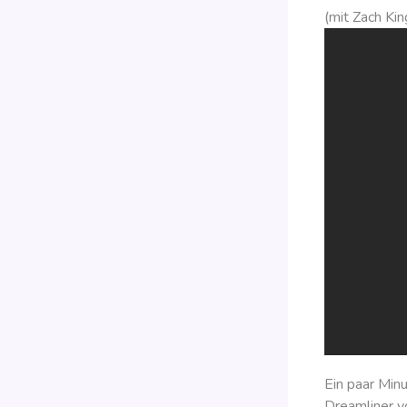
(mit Zach Kin
Ein paar Min
Dreamliner vo