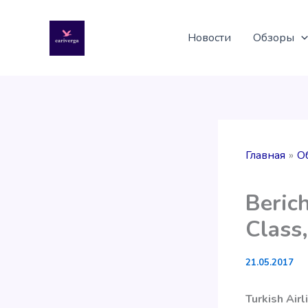
Перейти
к
Новости
Обзоры
содержимому
Главная
О
Berich
Class,
21.05.2017
Turkish Air