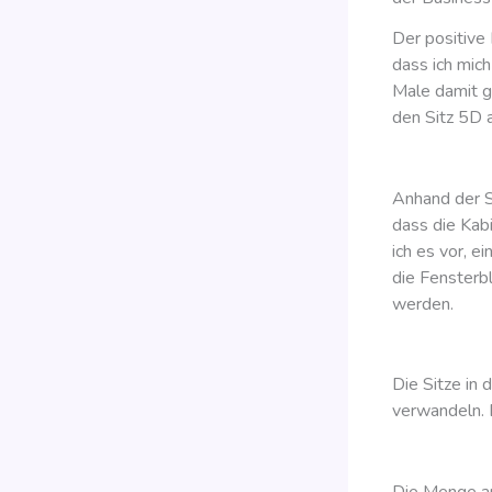
Der positive 
dass ich mich
Male damit g
den Sitz 5D 
Anhand der Si
dass die Kab
ich es vor, e
die Fensterb
werden.
Die Sitze in 
verwandeln. D
Die Menge an 