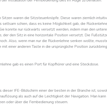
i der Installation der Fernbedienung dies im Auge zu behalten.
Sitzen waren die Sitzsteuerknöpfe. Diese waren ziemlich intuitiv
s seltsam schien, dass es keine Möglichkeit gab, die Rückenlehne
Sie konnte nur rückwärts versetzt werden, indem man den untere
, der den Sitz in eine horizontale Position versetzt. Die Fußstüt
hoch. Also, wenn man nur die Rückenlehne senken wollte, muss
 mit einer anderen Taste in die ursprüngliche Position zurückbrin
mlehne gab es einen Port für Kopfhörer und eine Steckdose.
ss dieser IFE-Bildschirm einer der besten in der Branche ist, sowo
mauflösung als auch auf die Leichtigkeit der Navigation. Man kan
een oder über die Fernbedienung steuern.