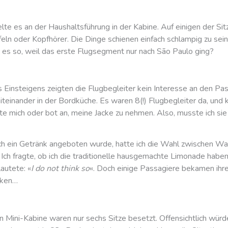
te es an der Haushaltsführung in der Kabine. Auf einigen der Sit
eln oder Kopfhörer. Die Dinge schienen einfach schlampig zu sein.
r es so, weil das erste Flugsegment nur nach São Paulo ging?
Einsteigens zeigten die Flugbegleiter kein Interesse an den Pa
teinander in der Bordküche. Es waren 8(!) Flugbegleiter da, und 
te mich oder bot an, meine Jacke zu nehmen. Also, musste ich sie
ich ein Getränk angeboten wurde, hatte ich die Wahl zwischen W
 Ich fragte, ob ich die traditionelle hausgemachte Limonade habe
autete: «
I do not think so
«. Doch einige Passagiere bekamen ihr
rken…
n Mini-Kabine waren nur sechs Sitze besetzt. Offensichtlich würd