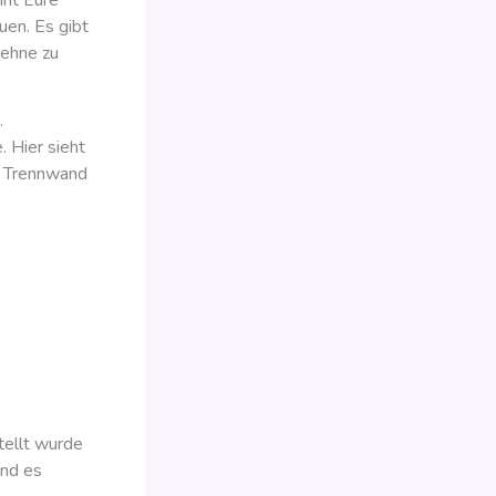
en. Es gibt
lehne zu
.
 Hier sieht
r Trennwand
tellt wurde
and es