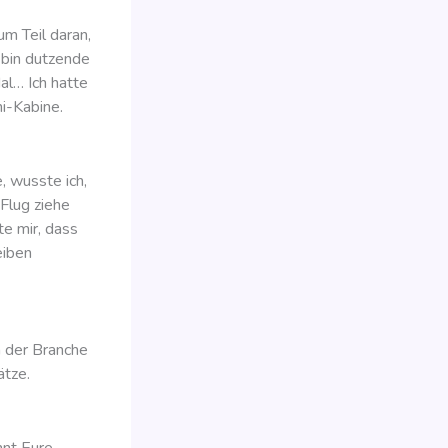
um Teil daran,
h bin dutzende
al… Ich hatte
i-Kabine.
, wusste ich,
Flug ziehe
te mir, dass
eiben
n der Branche
ätze.
nnt Eure