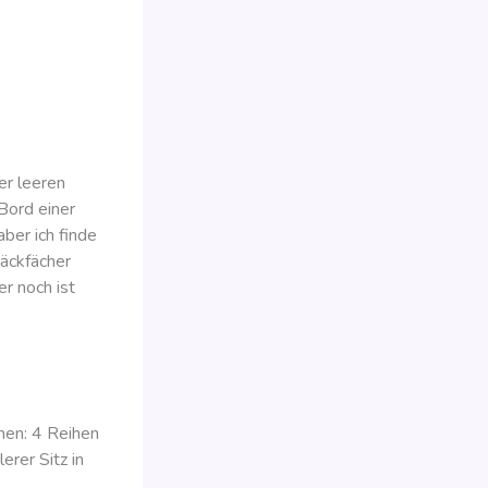
er leeren
Bord einer
ber ich finde
päckfächer
r noch ist
nen: 4 Reihen
erer Sitz in