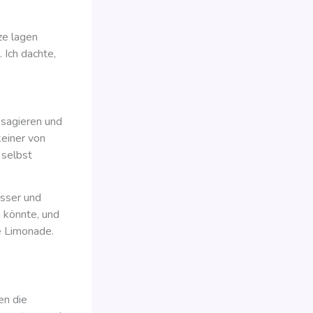
ze lagen
 Ich dachte,
ssagieren und
keiner von
 selbst
asser und
n könnte, und
e Limonade.
en die