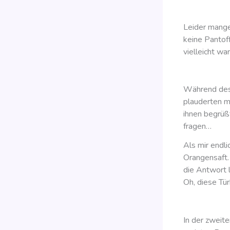
Leider mangel
keine Pantoff
vielleicht wa
Während des 
plauderten mi
ihnen begrüß
fragen…
Als mir endl
Orangensaft.
die Antwort l
Oh, diese Tü
In der zweite