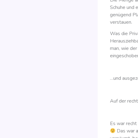
Schuhe und e
genügend Pla
verstauen.
Was die Priva
Herausziehba
man, wie der
eingeschobe
…und ausgez
Auf der rech
Es war recht
Das war a