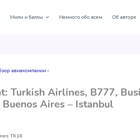
Мили и баллы
Немного обо всем
Об авторе
бзор авиакомпании
t: Turkish Airlines, B777, Bus
 Buenos Aires – Istanbul
lines TK16