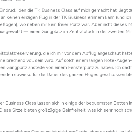
Eindruck, den die TK Business Class auf mich gemacht hat, liegt z
 an keinen einzigen Flug in der TK Business erinnern kann (und ic
eflogen), wo neben mir kein freier Platz war
.
Aber nicht dieses M
ausgewählt — einen Gangplatz im Zentralblock in der zweiten Min
tzplatzreservierung, die ich mir vor dem Abflug angeschaut hatte
ine brechend voll sein wird. Auf solch einem langen Rote-Augen-
inen Gangplatz anstelle von einem Fensterplatz zu haben. Ich dach
lenden sowieso für die Dauer des ganzen Fluges geschlossen bl
der Business Class lassen sich in einige der bequemsten Betten i
iese Sitze bieten großzügige Beinfreiheit, was ich sehr hoch sch
persönlichem Stauraum ist nicht großartig, aber es reicht. Ihr kö