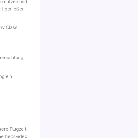
zu nutzen und
cht genießen
omy Class
beleuchtung
ng ein
sere Flugzeit
erheitsvideo