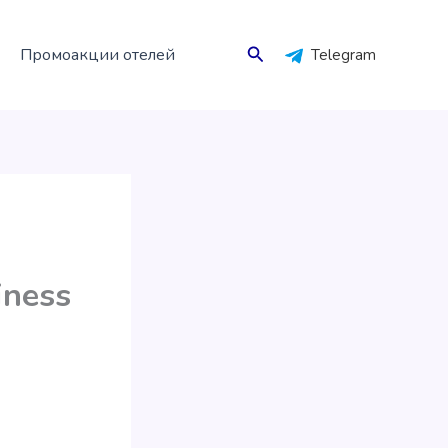
Поиск
Промоакции отелей
Telegram
iness