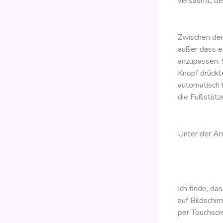
versäumt
,
be
Zwischen den 
außer dass e
anzupassen. 
Knopf drückte
automatisch 
die Fußstütze
Unter der Ar
Ich finde, da
auf Bildschir
per Touchscr