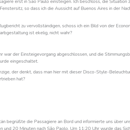
giere erst in São Paulo einsteigen. Ich beschloss, die Situation 
Fenstersitz, so dass ich die Aussicht auf Buenos Aires in der Na
ugbericht zu vervollständigen, schoss ich ein Bild von der Econ
arbgestaltung ist ekelig, nicht wahr?
r war der Einsteigevorgang abgeschlossen, und die Stimmungs
urde eingeschaltet.
inzige, der denkt, dass man hier mit dieser Disco-Style-Beleuchtu
rtrieben hat?
tän begrüßte die Passagiere an Bord und informierte uns über un
n und 20 Minuten nach São Paolo. Um 11:20 Uhr wurde das Sich