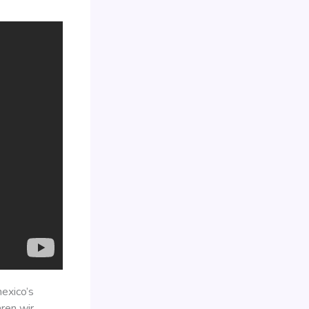
exico’s
aren wir