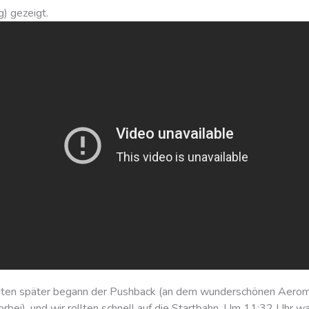
g) gezeigt.
uten später begann der Pushback (an dem wunderschönen Aerom
rbei), und wir rollten schnell auf die Startbahn. Um 11:32 Uhr w