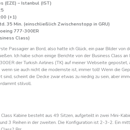
s (EZE) – Istanbul (IST)
25
:00 (+1)
td. 35 Min. (einschließlich Zwischenstopp in GRU)
Boeing 777-300ER
usiness Class)
rste Passagier an Bord, also hatte ich Glück, ein paar Bilder von d
ießen. Ich habe schon einige Berichte von der Business Class an 
00ER der Turkish Airlines (TK) auf meiner Webseite gepostet, a
, wenn sie auch nicht die modernste ist, immer toll! Wenn die Ge
 sind, scheint die Decke zwar etwas zu niedrig zu sein, aber imme
rdammt stilvoll.
 Class Kabine besteht aus 49 Sitzen, aufgeteilt in zwei Mini-Kabi
 und 3 Reihen in der zweiten. Die Konfiguration ist 2-3-2. Ein mittl
 Class? Brr…