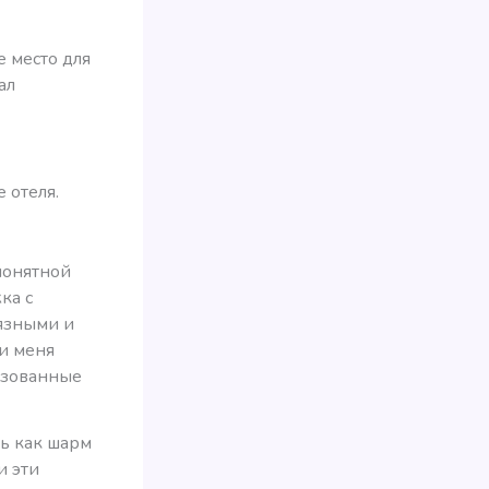
е место для
ал
 отеля.
понятной
ка с
язными и
ли меня
льзованные
ть как шарм
и эти