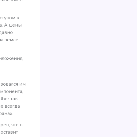
ступом к
а. А цены
едавно
на земле.
иложения,
ьзовался им
омпонента,
Uber так
не всегда
ранах.
рен, что в
доставит