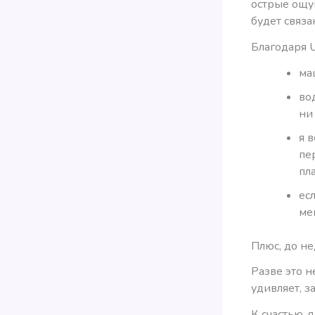
острые ощу
будет связа
Благодаря U
ма
во
ни
я 
пе
пл
ес
ме
Плюс, до н
Разве это н
удивляет, з
К счастью, 