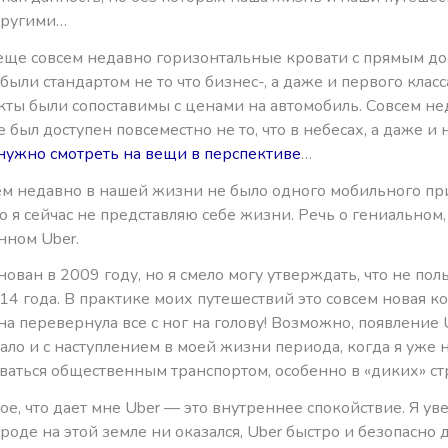
другими…
еще совсем недавно горизонтальные кровати с прямым до
были стандартом не то что бизнес-, а даже и первого класс
укты были сопоставимы с ценами на автомобиль. Совсем н
 был доступен повсеместно не то, что в небесах, а даже и 
 нужно смотреть на вещи в перспективе
…
ем недавно в нашей жизни не было одного мобильного пр
о я сейчас не представляю себе жизни. Речь о гениальном,
ном Uber.
нован в 2009 году, но я смело могу утверждать, что не пол
4 года. В практике моих путешествий это совсем новая к
на перевернула все с ног на голову! Возможно, появление 
ало и с наступлением в моей жизни периода, когда я уже 
ваться общественным транспортом, особенно в «диких» ст
е, что дает мне Uber — это внутреннее спокойствие. Я уве
роде на этой земле ни оказался, Uber быстро и безопасно 