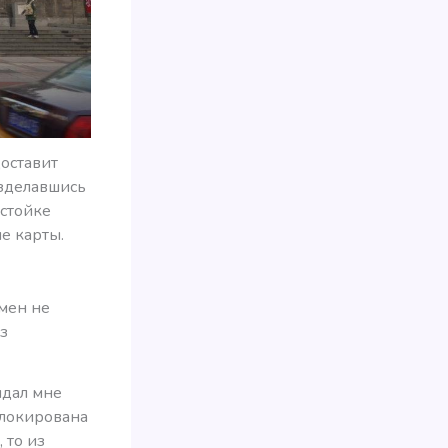
доставит
азделавшись
 стойке
е карты.
бмен не
из
ыдал мне
аблокирована
 то из