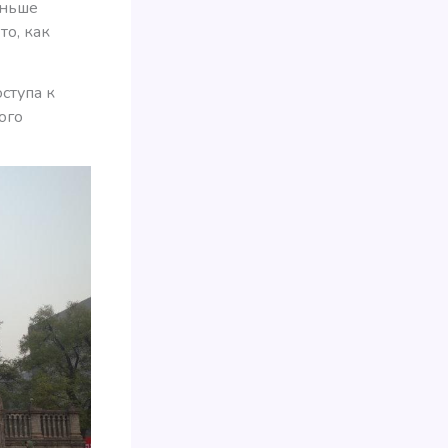
аньше
то, как
оступа к
ого