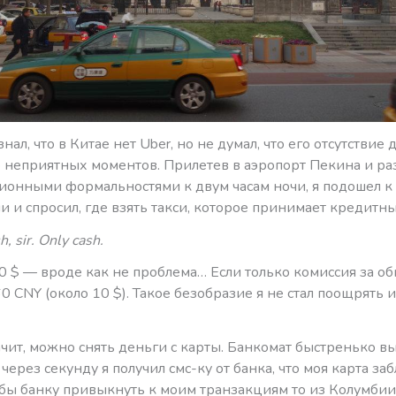
знал, что в Китае нет Uber, но не думал, что его отсутствие 
о неприятных моментов. Прилетев в аэропорт Пекина и р
ионными формальностями к двум часам ночи, я подошел к
и спросил, где взять такси, которое принимает кредитны
h, sir. Only cash.
0 $ — вроде как не проблема… Если только комиссия за о
60 CNY (около 10 $). Такое безобразие я не стал поощрять 
чит, можно снять деньги с карты. Банкомат быстренько в
через секунду я получил смс-ку от банка, что моя карта з
бы банку привыкнуть к моим транзакциям то из Колумбии,