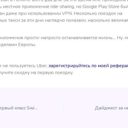
ь местное приложение ride-sharing, но Google Play Store бы
ан даже при использовании VPN. Несколько поездок на
х такси за эти дни наглядно показали, насколько велика
приложения просто-напросто останавливается жизнь… Ну, 
ределами Европы.
 не пользуетесь Uber,
зарегистрируйтесь по моей рефера
лучите скидку на первую поездку.
Поторопитесь! Первый класс Swiss доступен за мили!
Дайджест за н