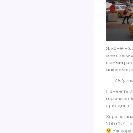
Я, конечно, 
мне стольк
с иммиграц
информации 
Only cas
Поменять 2
составляет 
принципа.
Хорошо, зна
200 CNY… и 
Уж пора 