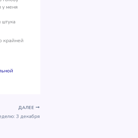
л у меня
я штука
по крайней
льной
ДАЛЕЕ
еделю: 3 декабря