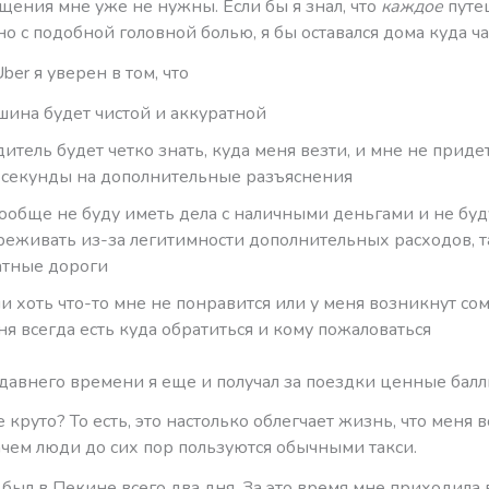
щения мне уже не нужны. Если бы я знал, что
каждое
путе
но с подобной головной болью, я бы оставался дома куда 
ber я уверен в том, что
шина будет чистой и аккуратной
дитель будет четко знать, куда меня везти, и мне не приде
 секунды на дополнительные разъяснения
вообще не буду иметь дела с наличными деньгами и не буд
реживать из-за легитимности дополнительных расходов, т
атные дороги
ли хоть что-то мне не понравится или у меня возникнут сом
ня всегда есть куда обратиться и кому пожаловаться
едавнего времени я еще и получал за поездки ценные балл
е круто? То есть, это настолько облегчает жизнь, что меня
ачем люди до сих пор пользуются обычными такси.
я был в Пекине всего два дня. За это время мне приходила 