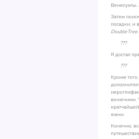
Венесуэлы…
Затем поиск
посадки, и 
DoubleTree
.
???
Я достал пр
???
Кроме того,
дополнител
иероглифам
вонючими. У
кратчайшей
юани.
Конечно, вс
путешествий