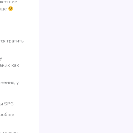
шествие
чаще
тся тратить
у
аких как
нения, у
ы SPG.
 вообще
в голову