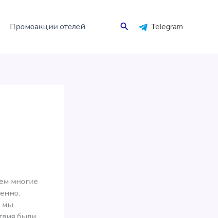
Поиск
Промоакции отелей
Telegram
аем многие
менно,
е мы
твия были