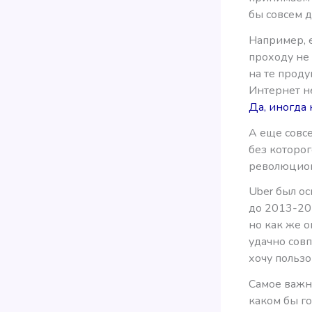
бы совсем 
Например, 
проходу не 
на те прод
Интернет не
Да, иногда
А еще совс
без которог
революцион
Uber был ос
до 2013-201
но как же о
удачно совп
хочу пользо
Самое важно
каком бы го