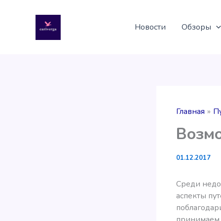
Перейти
к
Новости
Обзоры
содержимому
Главная
П
Возмо
01.12.2017
Среди недо
аспекты пут
поблагодар
принимаем 