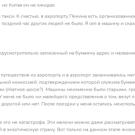
 но Китая он не ожидал.
 такси. К счастью, в аэропорту Пекина есть организованно
в поздний час других людей не было. Я сел в машину и сказ
едусмотрительно записанный на бумажку адрес и название
 путешествия из аэропорта и в аэропорт заканчивались не
ьной комиссией, подтверждением которой служила бумаж
и (платное шоссе?). Машины неизменно были старыми, гр
 меня не было ни малейшего представления о том, везут 
 дорогой или нет. После поездки у меня остались неиспо
е это не катастрофа. Эти мелочи можно даже рассматрива
 в экзотическую страну. Вот только на данном этапе жизн