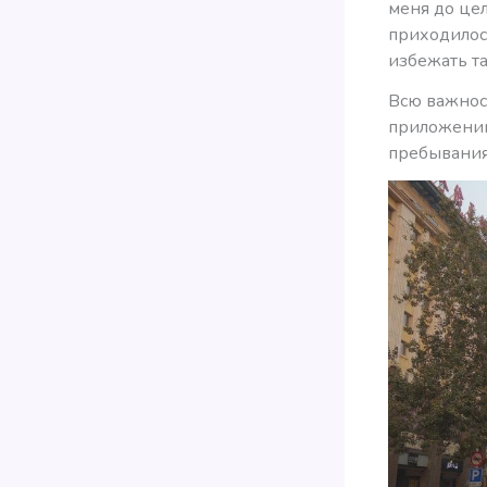
меня до цел
приходилос
избежать та
Всю важност
приложению.
пребывания