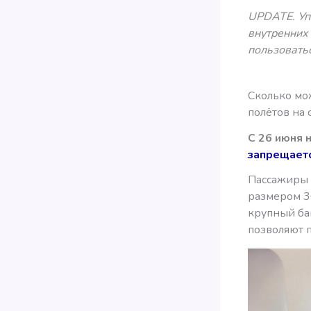
UPDATE. Упс
внутренних
пользовать
Сколько мо
полётов на 
С 26 июня 
запрещает
Пассажиры 
размером 3
крупный баг
позволяют 