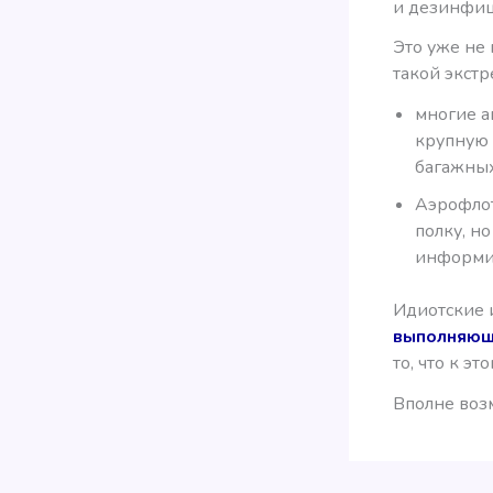
и дезинфиц
Это уже не
такой экстр
многие а
крупную 
багажных
Аэрофлот
полку, н
информир
Идиотские 
выполняющи
то, что к э
Вполне воз