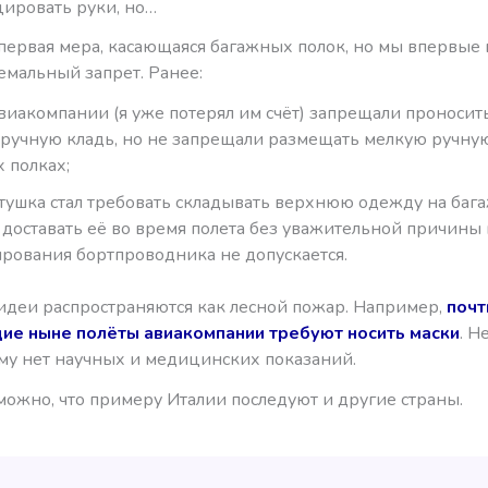
ировать руки, но…
 первая мера, касающаяся багажных полок, но мы впервые
емальный запрет. Ранее:
виакомпании (я уже потерял им счёт) запрещали проносить
ручную кладь, но не запрещали размещать мелкую ручную
 полках;
ушка стал требовать складывать верхнюю одежду на баг
о доставать её во время полета без уважительной причины 
ования бортпроводника не допускается.
идеи распространяются как лесной пожар. Например,
почт
е ныне полёты авиакомпании требуют носить маски
. Н
тому нет научных и медицинских показаний.
можно, что примеру Италии последуют и другие страны.