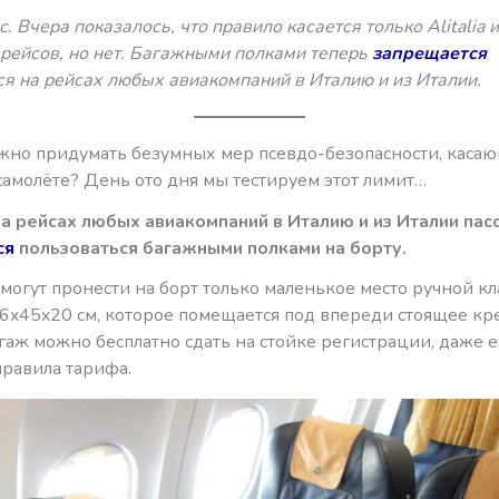
. Вчера показалось, что правило касается только Alitalia 
 рейсов, но нет. Багажными полками теперь
запрещается
ся на рейсах любых авиакомпаний в Италию и из Италии.
жно придумать безумных мер псевдо-безопасности, каса
самолёте? День ото дня мы тестируем этот лимит…
на рейсах любых авиакомпаний в Италию и из Италии
пас
ся
пользоваться багажными полками на борту.
могут пронести на борт только маленькое место ручной к
6x45x20 см, которое помещается под впереди стоящее кре
аж можно бесплатно сдать на стойке регистрации, даже е
правила тарифа.