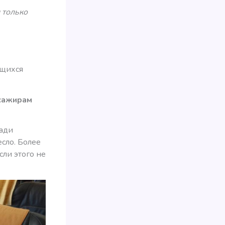
и только
ющихся
сажирам
лади
сло. Более
сли этого не