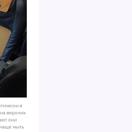
етически я
 на верхних
ают они
 чаще мыть