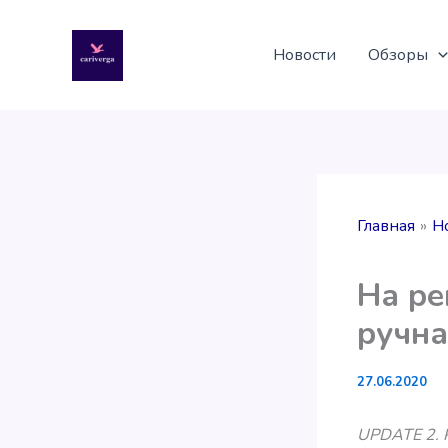
Перейти
к
Новости
Обзоры
содержимому
Главная
Н
На ре
ручна
27.06.2020
UPDATE 2. 