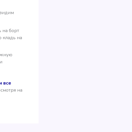
 видим
 на борт
 кладь на
ажную
и
и все
есмотря на