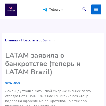
Перейти
к
Поиск
Telegram
содержимому
Главная
Новости и события
LATAM заявила о
банкротстве (теперь и
LATAM Brazil)
09.07.2020
Авиаиндустрия в Латинской Америке сильнее всего
страдает от COVID-19. В мае LATAM Airlines Group
подала на оформление банкротства, но с тех пор
произошло кое-что новенькое…