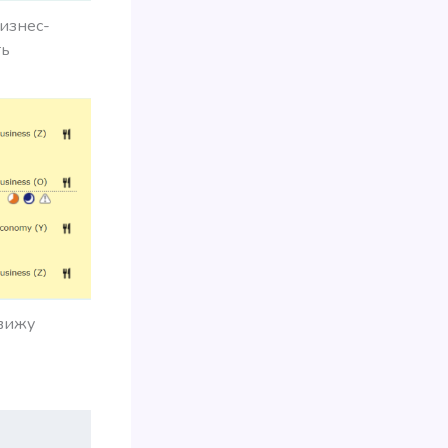
бизнес-
ть
 вижу