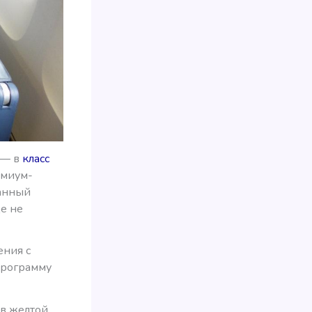
 — в
класс
емиум-
данный
ще не
ения с
 программу
в желтой