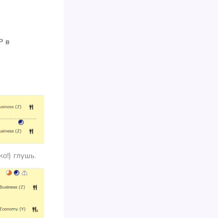
Р в
о!) глушь.