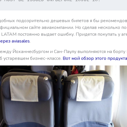
одобных подозрительно дешевых билетов я бы рекомендов
официальном сайте авиакомпании. Но сделав несколько п
т LATAM постоянно выдает ошибку. Придется покупать у аг
через aviasales
.
ежду Йоханнесбургом и Сан-Паулу выполняются на борту B
б устаревшем бизнес-классе.
Вот мой обзор этого продукт