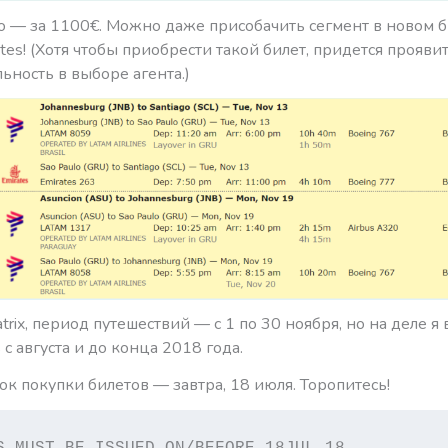
го — за 1100€. Можно даже присобачить сегмент в новом 
ates! (Хотя чтобы приобрести такой билет, придется прояви
ьность в выборе агента.)
trix, период путешествий — с 1 по 30 ноября, но на деле я
 с августа и до конца 2018 года.
к покупки билетов — завтра, 18 июля. Торопитесь!
S MUST BE ISSUED ON/BEFORE 18JUL 18.