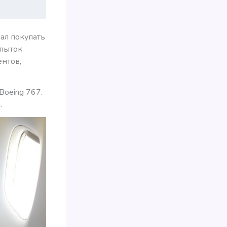
ал покупать
опыток
ентов,
oeing 767.
а
.