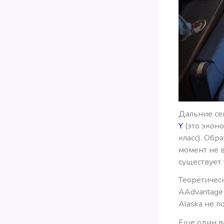
Дальние се
Y
(это эконо
класс). Обр
момент не в
существует
Теоретическ
AAdvantage 
Alaska не п
Еще один в