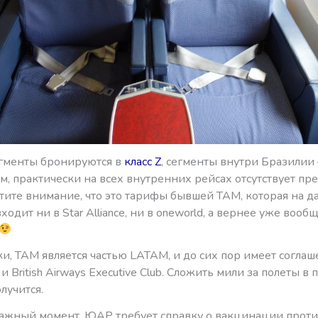
гменты бронируются в
класс Z
, сегменты внутри Бразилии
м, практически на всех внутренних рейсах отсутствует пр
атите внимание, что это тарифы бывшей TAM, которая на 
ходит ни в Star Alliance, ни в oneworld, а вернее уже вооб
и, TAM является частью LATAM, и до сих пор имеет соглаш
и British Airways Executive Club. Сложить мили за полеты в
олучится.
ажный момент. ЮАР требует справку о вакцинации проти