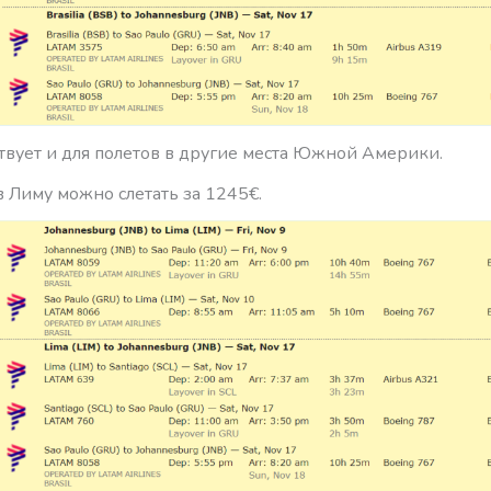
твует и для полетов в другие места Южной Америки.
 Лиму можно слетать за 1245€.