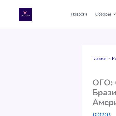
Перейти
к
Новости
Обзоры
содержимому
Главная
Р
ОГО: 
Брази
Амери
17.07.2018