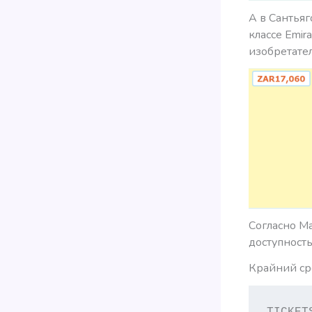
А в Сантья
классе Emir
изобретател
Согласно Ma
доступность
Крайний сро
TICKET