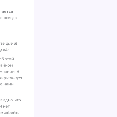
ляется
е всегда
le que al
gado.
об этой
учайном
мпании. В
ициальную
не нами
, видно, что
 нет.
airberlin.