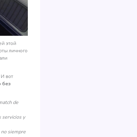
ей этой
оты личного
али
 И вот
о без
“match de
 servicios y
, no siempre