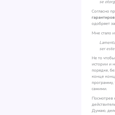
se otorg
Согласно п
гарантиро
одобряет з
Мне стало и
Lamentab
ser este
Не то чтобы
истории и н
порядке, б
конце конц
программу,
самими.
Посмотрев н
действител
Думаю, дело