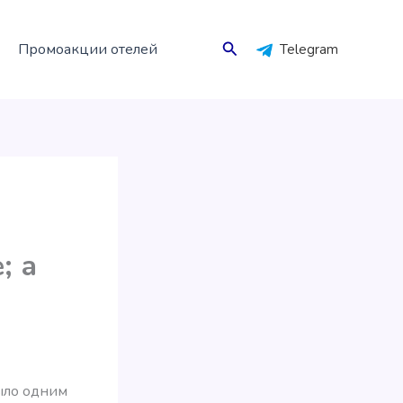
Поиск
Промоакции отелей
Telegram
; а
было одним