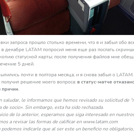
вки запроса прошло столько времени, что я и забыл обо вс
о в декабре LATAM попросил меня еще раз послать скринш
 копию статусной карты; после получения файлов мне обещ
течение 5 дней.
ылились почти в полтора месяца, и я снова забыл о LATAM.
я получил решение моего вопроса:
в статус-матче отказан
 причин
.
n saludar, le informamos que hemos revisado su solicitud de 
a de socio». Sin embargo, esta ha sido rechazada.
uicio de lo anterior, esperamos que siga interesado en nuestros
amos a revisar las formas de calificar en www.latam.com
podemos indicarle que al ser este un beneficio no obligatorio