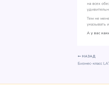
на всех обе
удивительн
Тем не мен
указывать 
А у вас как
НАЗАД