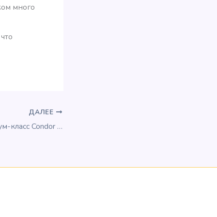
шком много
 что
ДАЛЕЕ
Скидка на премиум-класс Condor за мили topbonus