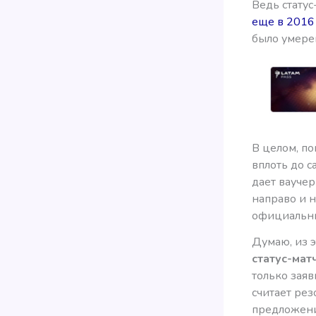
Ведь стату
еще в 2016
было умере
В целом, п
вплоть до с
дает вауче
направо и н
официальные
Думаю, из 
статус-мат
только зая
считает рез
предложений