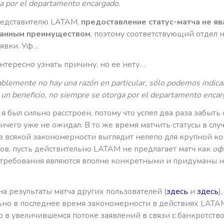
a por el departamento encargado.
редставителю LATAM,
предоставление статус-матча не яв
ванным преимуществом
, поэтому соответствующий отдел н
аявки. Уф…
нтересно узнать причину, но ее нету…
lemente no hay una razón en particular, sólo podemos indicar
 un beneficio, no siempre se otorga por el departamento encar
 я был сильно расстроен, потому что успел два раза забыть 
ичего уже не ожидал. В то же время матчить статусы в сл
ез всякой закономерности выглядит нелепо для крупной ко
ов, пусть действительно LATAM не предлагает матч как
оф
 требования являются вполне конкретными и придуманы 
а результаты матча других пользователей (
здесь
и
здесь
)
ьно в последнее время закономерности в действиях LATAM
 в увеличившемся потоке заявлений в связи с банкротством 