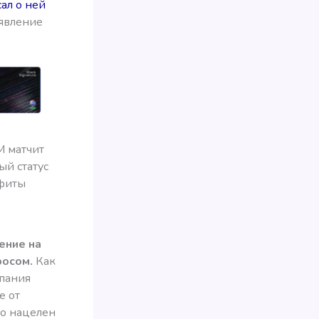
ал о ней
аявление
M матчит
ый статус
ефиты
ение на
росом.
Как
мпания
е от
но нацелен