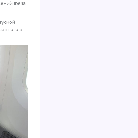
ний Iberia,
тусной
шенного в