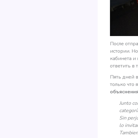
После отпра
истории. Н
кабинета и
ответить в 
Пять дней в
только что 
объяснения
Junto co
categorí
Sin perj
lo invit
Tambien 