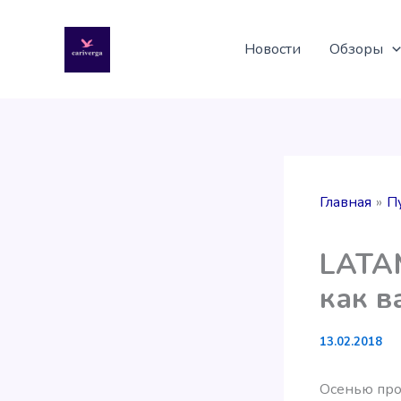
Перейти
к
Новости
Обзоры
содержимому
Главная
П
LATAM
как в
13.02.2018
Осенью прош