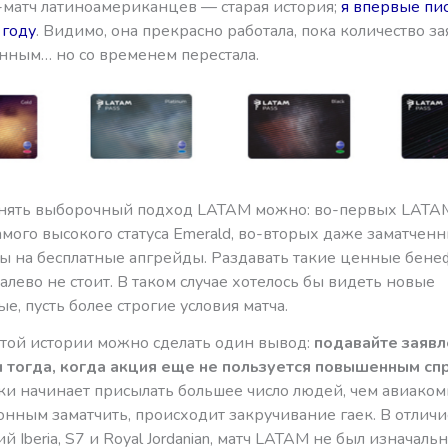
с-матч латиноамериканцев — старая история;
я впервые пис
 году
. Видимо, она прекрасно работала, пока количество з
нным… но со временем перестала.
онять выборочный подход LATAM можно: во-первых LATA
амого высокого статуса Emerald, во-вторых даже заматченн
ры на бесплатные апгрейды. Раздавать такие ценные бен
алево не стоит. В таком случае хотелось бы видеть новые
, пусть более строгие условия матча.
этой истории можно сделать один вывод:
подавайте заявл
ч тогда, когда акция еще не пользуется повышенным сп
вки начинает присылать большее число людей, чем авиако
онным заматчить, происходит закручивание гаек. В отличи
 Iberia, S7 и Royal Jordanian, матч LATAM не был изначаль