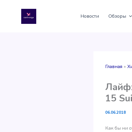
Перейти
к
Новости
Обзоры
содержимому
Главная
Х
Лайфх
15 Su
06.06.2018
Как бы ни о