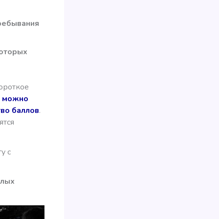
пребывания
которых
ороткое
а можно
тво баллов
.
ятся
у с
елых