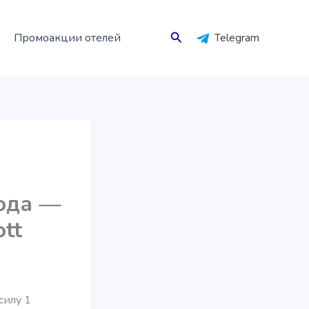
Поиск
Промоакции отелей
Telegram
года —
ott
 силу 1