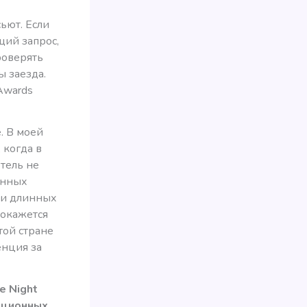
ьют. Если
щий запрос,
роверять
ы заезда.
 Awards
. В моей
 когда в
тель не
енных
при длинных
 окажется
той стране
енция за
e Night
кационных