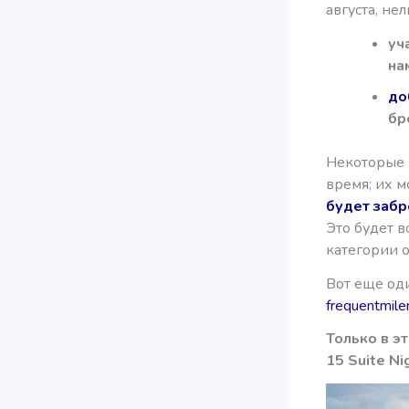
августа, не
уч
на
до
бр
Некоторые 
время; их 
будет забр
Это будет в
категории о
Вот еще оди
frequentmile
Только в э
15 Suite Ni