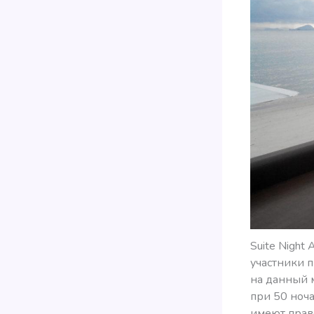
Suite Night
участники 
на данный м
при 50 ноча
имеют право