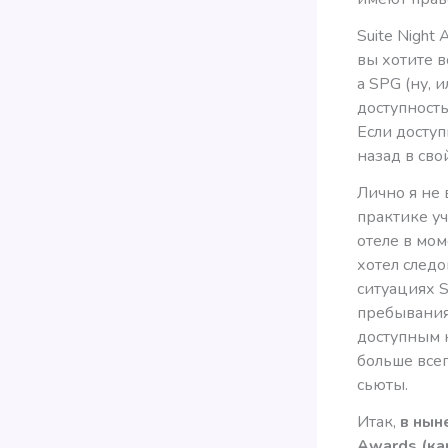
Suite Night
вы хотите в
а SPG (ну, 
доступность
Если доступ
назад в сво
Лично я не
практике уч
отеле в мом
хотел следо
ситуациях S
пребывания
доступным н
больше всег
сьюты.
Итак,
в нын
Awards (ка