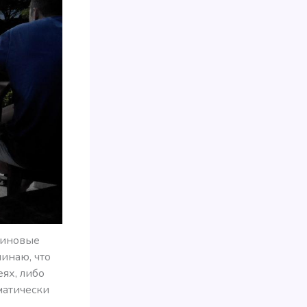
атиновые
инаю, что
еях, либо
матически