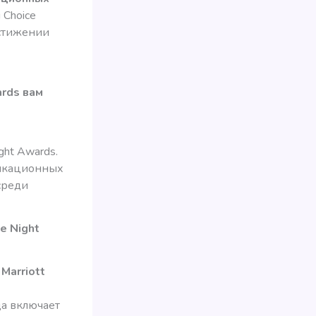
 Choice
остижении
ards вам
ght Awards.
фикационных
 среди
e Night
Marriott
да включает