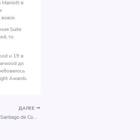
 Marriott в
м
 вовсе.
ния Suite
ей, то
od и 19 в
tarwood до
ребовалось
ght Awards.
ДАЛЕЕ
Обзор: Parador de Santiago de Compostela (Hostal dos Reis Católicos)