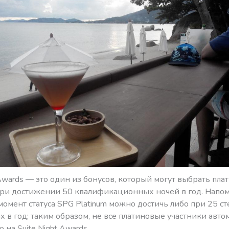
 Awards — это один из бонусов, который могут выбрать пл
при достижении 50 квалификационных ночей в год. Напом
омент статуса SPG Platinum можно достичь либо при 25 ст
х в год; таким образом, не все платиновые участники авто
 на Suite Night Awards.