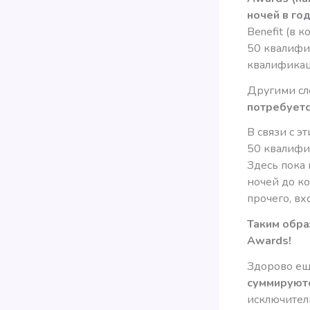
ночей в го
Benefit (в 
50 квалифи
квалификац
Другими сл
потребуетс
В связи с э
50 квалифик
Здесь пока
ночей до ко
прочего, вхо
Таким обра
Awards!
Здорово еще
суммируют
исключитель