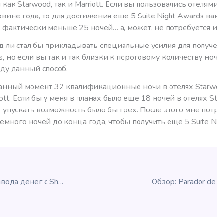
 как Starwood, так и Marriott. Если вы пользовались отелями
вине года, то для достижения еще 5 Suite Night Awards ва
 фактически меньше 25 ночей… а, может, не потребуется и
яд ли стал бы прикладывать специальные усилия для получе
s, но если вы так и так близки к пороговому количеству ноч
ду данный способ.
данный момент 32 квалификационные ночи в отелях Starwo
iott. Если бы у меня в планах было еще 18 ночей в отелях S
 упускать возможность было бы грех. После этого мне пот
емного ночей до конца года, чтобы получить еще 5 Suite Ni
Новый способ вывода денег с Shoop: авиосы British Airways!