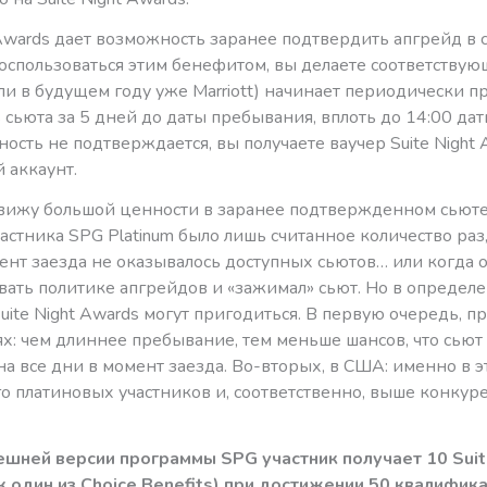
 Awards дает возможность заранее подтвердить апгрейд в с
оспользоваться этим бенефитом, вы делаете соответствую
или в будущем году уже Marriott) начинает периодически п
 сьюта за 5 дней до даты пребывания, вплоть до 14:00 дат
ность не подтверждается, вы получаете ваучер Suite Night
й аккаунт.
 вижу большой ценности в заранее подтвержденном сьюте
астника SPG Platinum было лишь считанное количество раз,
ент заезда не оказывалось доступных сьютов… или когда о
вать политике апгрейдов и «зажимал» сьют. Но в определ
uite Night Awards могут пригодиться. В первую очередь, 
х: чем длиннее пребывание, тем меньше шансов, что сьют
а все дни в момент заезда. Во-вторых, в США: именно в э
о платиновых участников и, соответственно, выше конкур
ешней версии программы SPG участник получает 10 Suit
к один из Choice Benefits) при достижении 50 квалифи