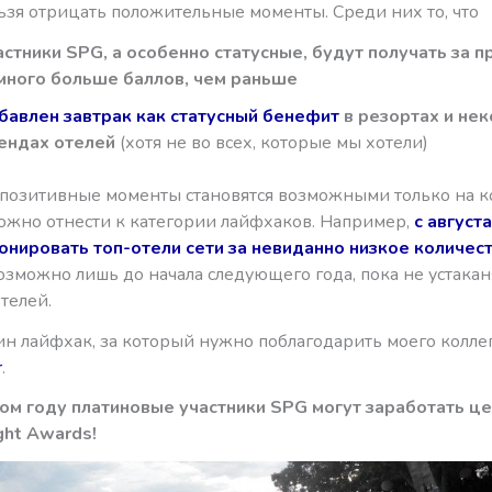
льзя отрицать положительные моменты. Среди них то, что
астники SPG, а особенно статусные, будут получать за 
много больше баллов, чем раньше
бавлен завтрак как статусный бенефит
в резортах и не
ендах отелей
(хотя не во всех, которые мы хотели)
позитивные моменты становятся возможными только на к
можно отнести к категории лайфхаков. Например,
с август
онировать топ-отели сети за невиданно низкое количес
озможно лишь до начала следующего года, пока не устакан
телей.
н лайфхак, за который нужно поблагодарить моего коллег
r
.
том году платиновые участники SPG могут заработать ц
ght Awards!