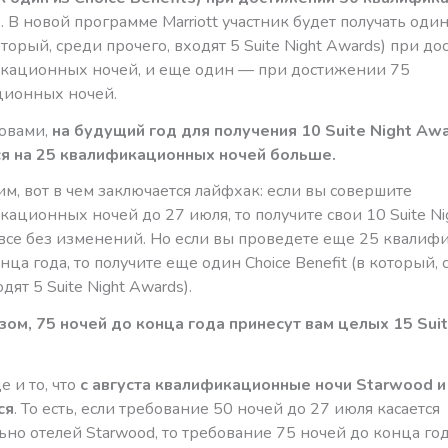
д
. В новой программе Marriott участник будет получать один
который, среди прочего, входят 5 Suite Night Awards) при д
кационных ночей, и еще один — при достижении 75
ионных ночей.
овами,
на будущий год для получения 10 Suite Night Aw
я на 25 квалификационных ночей больше.
тим, вот в чем заключается лайфхак: если вы совершите
ационных ночей до 27 июля, то получите свои 10 Suite Ni
 все без изменений. Но если вы проведете еще 25 квали
нца года, то получите еще один Choice Benefit (в который,
дят 5 Suite Night Awards).
зом, 75 ночей до конца года принесут вам целых 15 Suit
 и то, что
с августа квалификационные ночи Starwood и 
ся
. То есть, если требование 50 ночей до 27 июля касается
но отелей Starwood, то требование 75 ночей до конца го