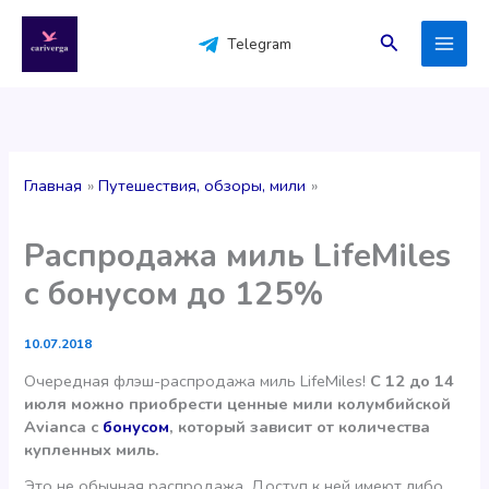
Перейти
к
Поиск
Telegram
содержимому
Главная
Путешествия, обзоры, мили
Распродажа миль LifeMiles
с бонусом до 125%
10.07.2018
Очередная флэш-распродажа миль LifeMiles!
С 12 до 14
июля можно приобрести ценные мили колумбийской
Avianca с
бонусом
, который зависит от количества
купленных миль.
Это не обычная распродажа. Доступ к ней имеют либо