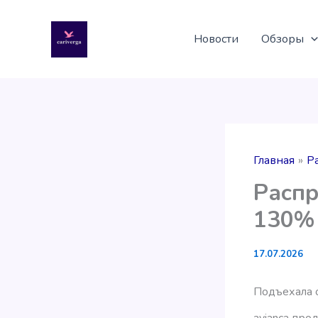
Перейти
к
Новости
Обзоры
содержимому
Главная
Р
Распр
130%
17.07.2026
Подъехала о
avianca про