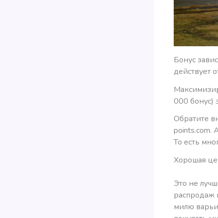
Бонус зави
действует о
Максимизир
000 бонус) 
Обратите вн
points.com.
То есть мно
Хорошая це
Это не лучш
распродаж м
милю варьи