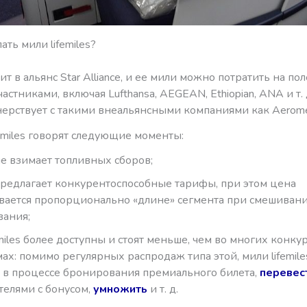
ать мили lifemiles?
дит в альянс Star Alliance, и ее мили можно потратить на по
частниками, включая Lufthansa, AEGEAN, Ethiopian, ANA и т. 
нерствует с такими внеальянсными компаниями как Aerom
femiles говорят следующие моменты:
 не взимает топливных сборов;
s предлагает конкурентоспособные тарифы, при этом цена
вается пропорционально «длине» сегмента при смешивани
ания;
emiles более доступны и стоят меньше, чем во многих конк
ах: помимо регулярных распродаж типа этой, мили lifemil
 в процессе бронирования премиального билета,
перевес
телями с бонусом,
умножить
и т. д.