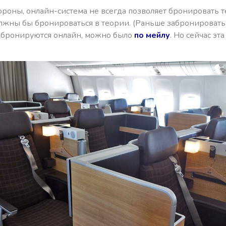
ороны, онлайн-система не всегда позволяет бронировать т
лжны бы бронироваться в теории. (Раньше забронировать
 бронируются онлайн, можно было
по мейлу
. Но сейчас эт