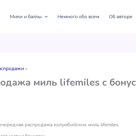
Мили и баллы
Немного обо всем
Об авторе
аспродажи
одажа миль lifemiles с бону
чередная распродажа колумбийских миль lifemiles.
даёт мили с бонусом