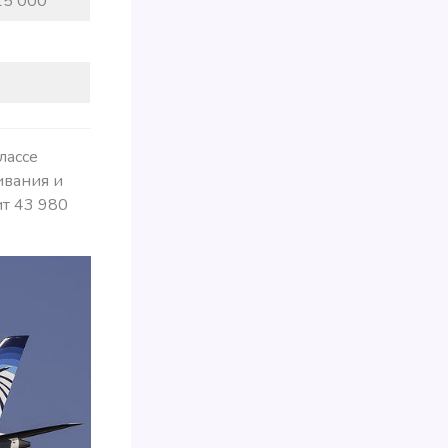
15 000
лассе
ивания и
ит 43 980