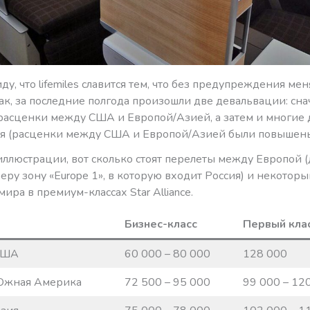
ду, что lifemiles славится тем, что без предупреждения мен
ак, за последние полгода произошли две девальвации: сна
асценки между США и Европой/Азией, а затем и многие 
я (расценки между США и Европой/Азией были повышены
иллюстрации, вот сколько стоят перелеты между Европой 
еру зону «Europe 1», в которую входит Россия) и некотор
ира в премиум-классах Star Alliance.
Бизнес-класс
Первый кла
США
60 000 – 80 000
128 000
Южная Америка
72 500 – 95 000
99 000 – 12