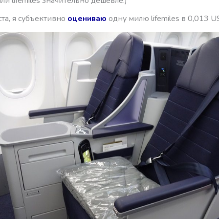
ли lifemiles значительно дешевле.)
та, я субъективно
оцениваю
одну милю lifemiles в 0,013 U