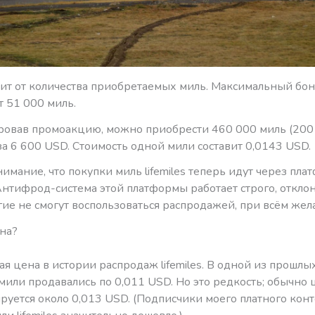
сит от количества приобретаемых миль. Максимальный бон
т 51 000 миль.
овав промоакцию, можно приобрести 460 000 миль (200
за 6 600 USD. Стоимость одной мили составит 0,0143 USD.
имание, что покупки миль lifemiles теперь идут через пла
 Антифрод-система этой платформы работает строго, отклон
гие не смогут воспользоваться распродажей, при всём жел
на?
ая цена в истории распродаж lifemiles. В одной из прошлы
или продавались по 0,011 USD. Но это редкость; обычно 
руется около 0,013 USD. (Подписчики моего платного кон