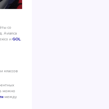
лёты со
д. Avianca
exico и
GOL
.
и классов
урентных
es можно
ти
между