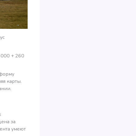
ус
 000 + 260
тформу
яя карты.
ании.
х
цена за
тента умеют