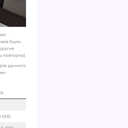
яет
чала были
другие
 повторно).
(для данного
ыми
сс
0 000