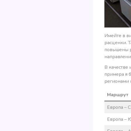
Имейте в ви
расценки. Т
повышены р
направлени
В качестве 
примера я б
регионами м
Маршрут
Европа – 
Европа – 