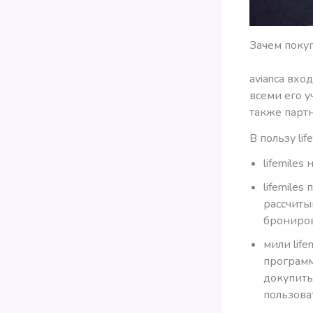
Зачем покуп
avianca вхо
всеми его у
также парт
В пользу li
lifemiles
lifemile
рассчиты
брониров
мили lif
программ
докупить
пользова