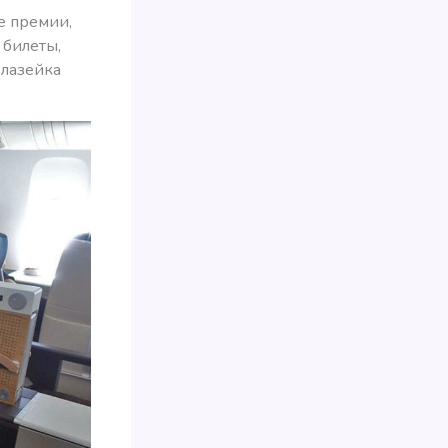
е премии,
 билеты,
а лазейка