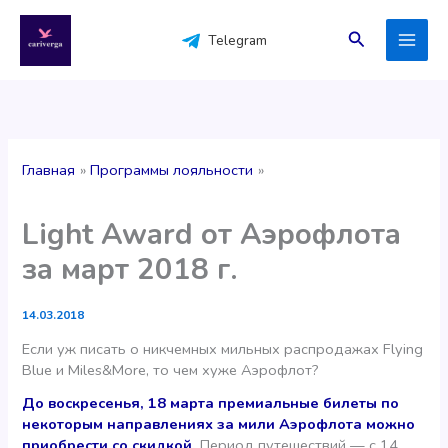
Перейти
к
Поиск
Telegram
содержимому
Главная
Программы лояльности
Light Award от Аэрофлота
за март 2018 г.
14.03.2018
Если уж писать о никчемных мильных распродажах Flying
Blue и Miles&More, то чем хуже Аэрофлот?
До воскресенья, 18 марта премиальные билеты по
некоторым направлениях за мили Аэрофлота можно
приобрести со скидкой.
Период путешествий — с 14