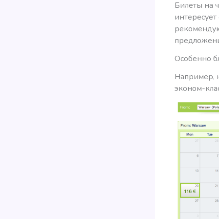
Билеты на 
интересует
рекомендую
предложени
Особенно б
Например, 
эконом-клас