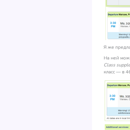
Я же предла
На ней мож
Class suppl
класс — в 4