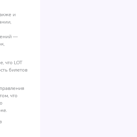
также и
ании,
лений —
к,
, что LOT
сть билетов
правления
том, что
о
ке.
в