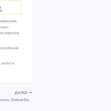
равления.
миум-
ся спросом
способную
 мили в
ДАЛЕЕ
3000 бесплатных миль ShebaMiles за регистрацию!