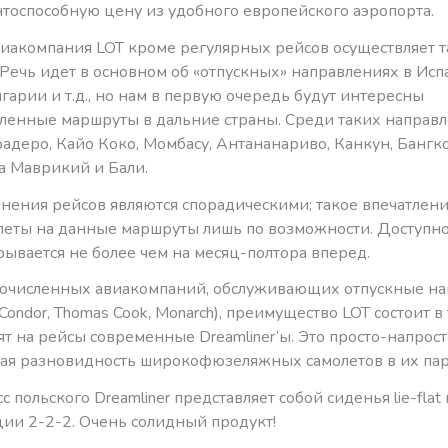
нтоспособную цену из удобного европейского аэропорта.
виакомпания LOT кроме регулярных рейсов осуществляет 
Речь идет в основном об «отпускных» направлениях в Исп
гарии и т.д., но нам в первую очередь будут интересны
ленные маршруты в дальние страны. Среди таких направ
адеро, Кайо Коко, Момбасу, Антананариво, Канкун, Бангко
а Маврикий и Бали.
ения рейсов являются спорадическими; такое впечатление
олеты на данные маршруты лишь по возможности. Доступно
ывается не более чем на месяц-полтора вперед.
очисленных авиакомпаний, обслуживающих отпускные на
Condor, Thomas Cook, Monarch), преимущество LOT состоит в 
ят на рейсы современные Dreamliner’ы. Это просто-напрост
ая разновидность широкофюзеляжных самолетов в их пар
с польского Dreamliner представляет собой сиденья lie-flat 
ии 2-2-2. Очень солидный продукт!