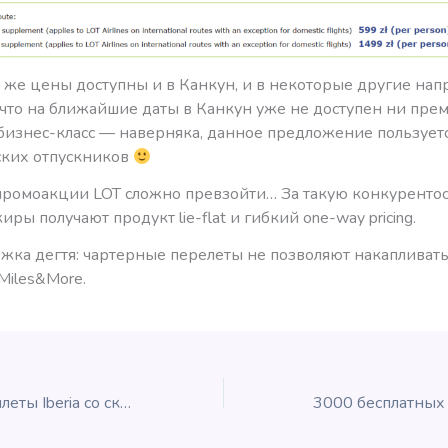
 же цены доступны и в Канкун, и в некоторые другие нап
 что на ближайшие даты в Канкун уже не доступен ни пре
 бизнес-класс — наверняка, данное предложение пользует
ских отпускников
ромоакции LOT сложно превзойти… За такую конкуренто
иры получают продукт lie-flat и гибкий one-way pricing.
ожка дегтя: чартерные перелеты не позволяют накапливать
Miles&More.
Премиальные билеты Iberia со скидкой 25% в Iberia Plus!