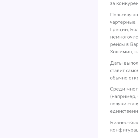
за конкуре
Польская а
чартерные. 
Греции, Бол
немногочис
рейсы в Вар
Хошимин, н
Даты выполн
ставит сам
обычно откр
Среди мног
(например, 
поляки став
единственн
Бизнес-клас
конфигурац