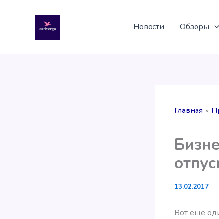
Перейти
к
Новости
Обзоры
содержимому
Главная
П
Бизне
отпус
13.02.2017
Вот еще од