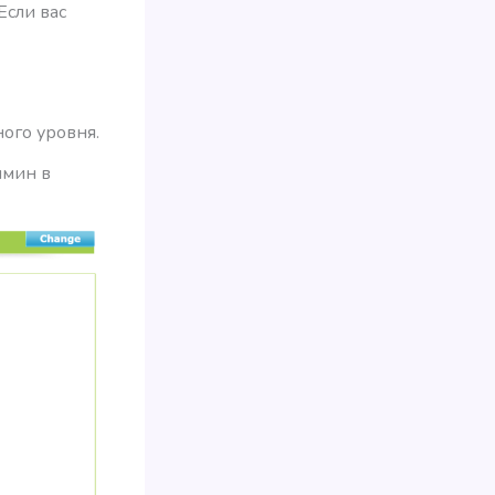
 Если вас
ого уровня.
имин в