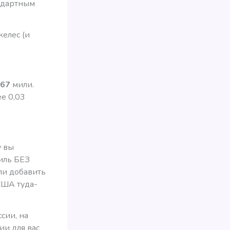
андартным
елес (и
67
мили.
ее 0,03
у вы
иль БЕЗ
сли добавить
США туда-
сии, на
ии для вас