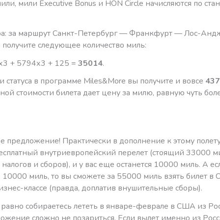
или, мили Executive Bonus и HON Circle начисляются по ст
а: за маршрут Санкт-Петербург — Франкфурт — Лос-Андж
ы получите следующее количество миль:
х3 + 5794х3 + 125 =
35014
.
 статуса в программе Miles&More вы получите и вовсе
437
ной стоимости билета дает цену за милю, равную чуть бол
ое предложение! Практически в дополнение к этому полет
бесплатный внутриевропейский перелет (стоящий 33000 м
налогов и сборов), и у вас еще останется 10000 миль. А е
 10000 миль, то вы сможете за 55000 миль взять билет в 
изнес-классе (правда, доплатив внушительные сборы).
 равно собираетесь лететь в январе-феврале в США из Рос
ожение сложно не позариться. Если вылет именно из Росс