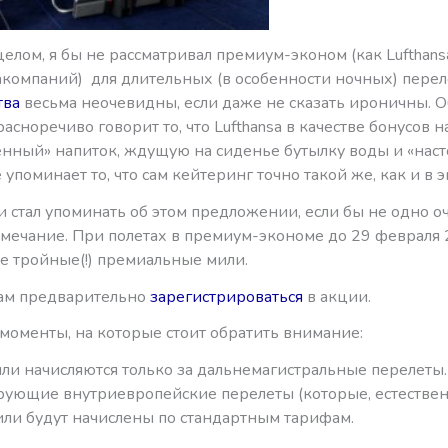
елом, я бы не рассматривал премиум-эконом (как Lufthansa
акомпаний) для длительных (в особенности ночных) переле
тва
весьма неочевидны, если даже не сказать ироничны. О
асноречиво говорит то, что Lufthansa в качестве бонусов 
енный» напиток, ждущую на сиденье бутылку воды и «нас
е упоминает то, что сам кейтеринг точно такой же, как и в 
и стал упоминать об этом предложении, если бы не одно о
мечание. При полетах в премиум-экономе до 29 февраля 
е тройные(!) премиальные мили.
вам предварительно
зарегистрироваться
в акции.
моменты, на которые стоит обратить внимание:
ли начисляются только за дальнемагистральные перелеты.
ующие внутриевропейские перелеты (которые, естествен
или будут начислены по стандартным тарифам.