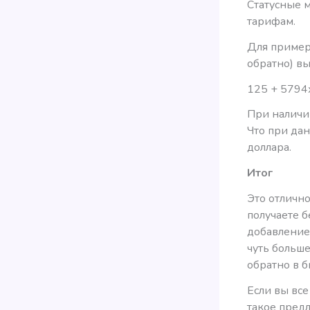
Статусные м
тарифам.
Для пример
обратно) в
125 + 5794
При наличии
Что при дан
доллара.
Итог
Это отличн
получаете 
добавление 
чуть больше
обратно в б
Если вы все
такое предл