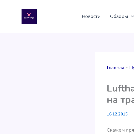
Перейти
к
Новости
Обзоры
содержимому
Главная
П
Lufth
на тр
16.12.2015
Скажем пря