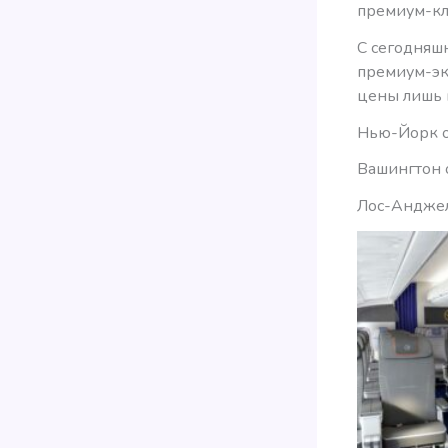
премиум-кл
С сегодняшн
премиум-эк
цены лишь 
Нью-Йорк о
Вашингтон 
Лос-Анджел