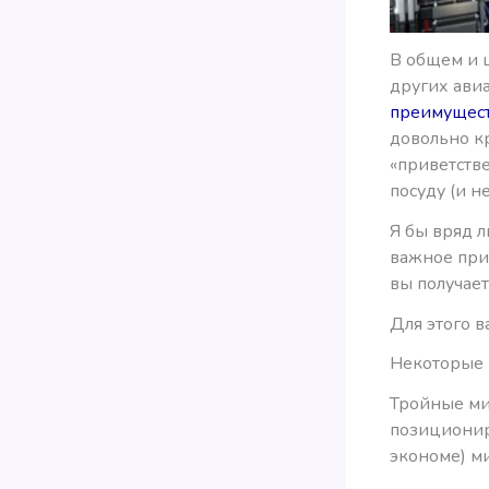
В общем и ц
других ави
преимущес
довольно кр
«приветств
посуду (и н
Я бы вряд л
важное при
вы получает
Для этого 
Некоторые 
Тройные ми
позиционир
экономе) м