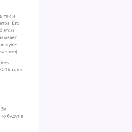
, так и
тов. Его
б этом
называет
тоящую»
экономе).
чень
2016 года
 За
но будут в