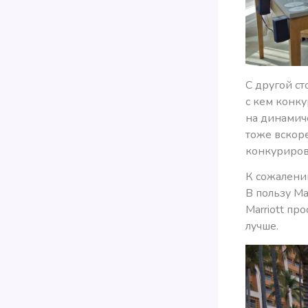
С другой ст
с кем конк
на динамиче
тоже вскор
конкурирова
К сожалению
В пользу Ma
Marriott пр
лучше.