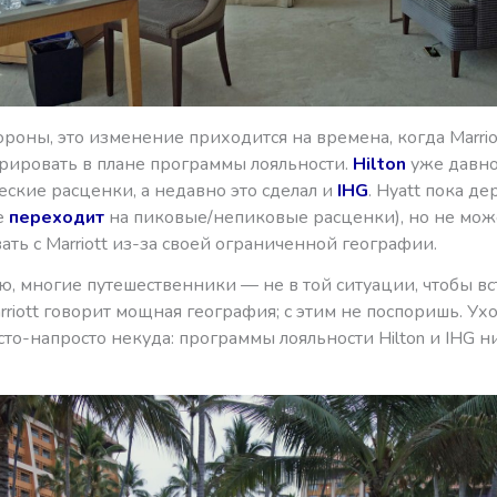
ороны, это изменение приходится на времена, когда Marrio
урировать в плане программы лояльности.
Hilton
уже давно
ские расценки, а недавно это сделал и
IHG
. Hyatt пока де
е
переходит
на пиковые/непиковые расценки), но не мож
ть с Marriott из-за своей ограниченной географии.
, многие путешественники — не в той ситуации, чтобы вст
rriott говорит мощная география; с этим не поспоришь. Ух
осто-напросто некуда: программы лояльности Hilton и IHG н