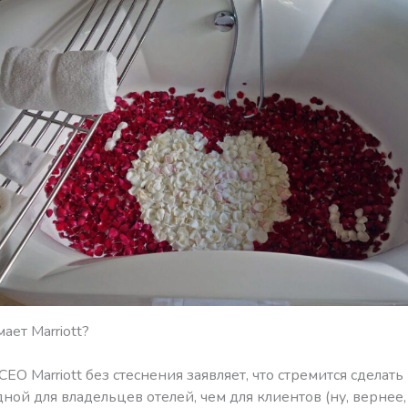
ает Marriott?
O Marriott без стеснения заявляет, что стремится сделат
ной для владельцев отелей, чем для клиентов (ну, вернее