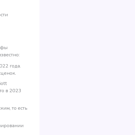
ости
ифы
звестно:
022 года.
сценок.
ott
то в 2023
ким, то есть
онировании