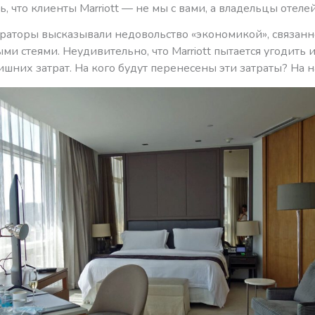
ь, что клиенты Marriott — не мы с вами, а владельцы отелей
раторы высказывали недовольство «экономикой», связанн
и стеями. Неудивительно, что Marriott пытается угодить и
ишних затрат. На кого будут перенесены эти затраты? На на