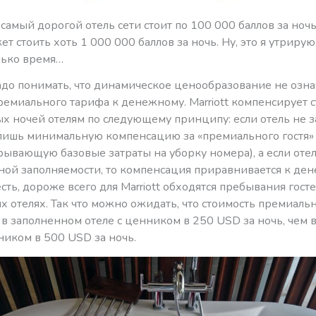
 самый дорогой отель сети стоит по 100 000 баллов за ночь
ет стоить хоть 1 000 000 баллов за ночь. Ну, это я утрирую
лько время…
адо понимать, что динамическое ценообразование не озна
ремиального тарифа к денежному. Marriott компенсирует 
х ночей отелям по следующему принципу: если отель не з
 лишь минимальную компенсацию за «премиального гостя» 
рывающую базовые затраты на уборку номера), а если отел
ной заполняемости, то компенсация приравнивается к де
есть, дороже всего для Marriott обходятся пребывания госте
 отелях. Так что можно ожидать, что стоимость премиаль
в заполненном отеле с ценником в 250 USD за ночь, чем 
ником в 500 USD за ночь.