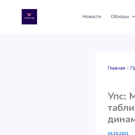
Перейти
к
Новости
Обзоры
содержимому
Главная
П
Упс: 
табли
дина
26.10.2021