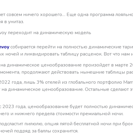
 нет совсем ничего хорошего… Еще одна программа лояльн
я в унитаз.
onvoy переходит на динамическую модель
nvoy
собирается перейти на полностью динамические тар
х ночей и ликвидировать таблицу расценок. Вот что нам и
на динамическое ценообразование произойдет в марте 2
 момента, продолжают действовать нынешние таблицы ра
2022 года, лишь 3% отелей из глобального портфолио Marri
 на динамическое ценообразование. Остальные сделают э
с 2023 года, ценообразование будет полностью динамичес
него и нижнего предела стоимости премиальной ночи.
 подсластит пилюлю, опция пятой бесплатной ночи при бр
ночей подряд за баллы сохранится.