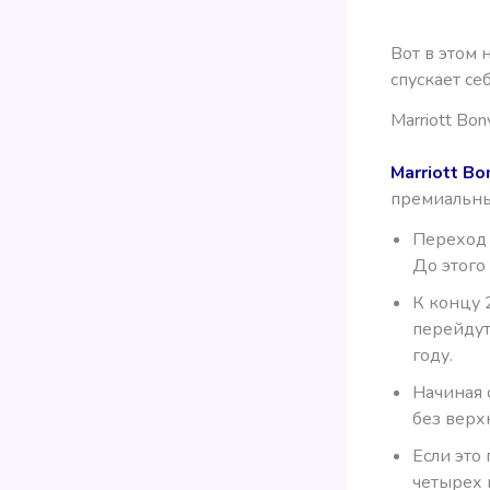
Вот в этом
спускает себ
Marriott B
Marriott Bo
премиальны
Переход 
До этого
К концу 
перейдут
году.
Начиная 
без верх
Если это
четырех 