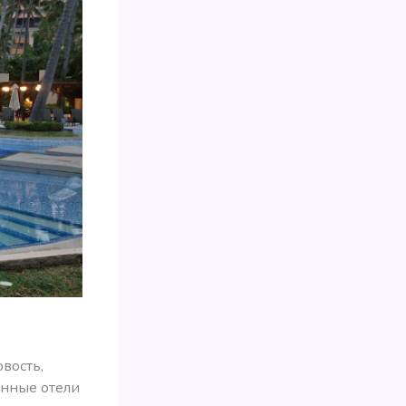
вость,
анные отели