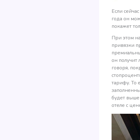
Если сейчас
года он мож
покажет то
При этом н
привязки п
премиальны
он получит
говоря, пок
стопроцент
тарифу. То 
заполненных
будет выше 
отеле с цен