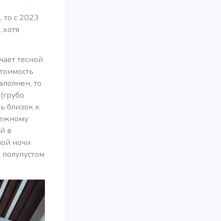
, то с 2023
, хотя
чает тесной
стоимость
аполнен, то
(грубо
ь близок к
нежному
й в
ной ночи
в полупустом