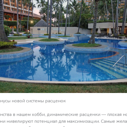
нусы новой системы расценок
нства в нашем хобби, динамические расценки — плохая но
они нивелируют потенциал для максимизации. Самые жел