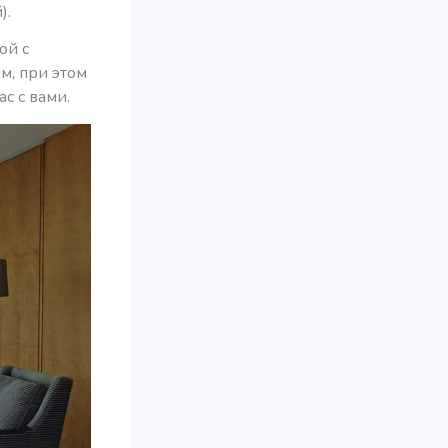
).
ой с
м, при этом
с с вами.