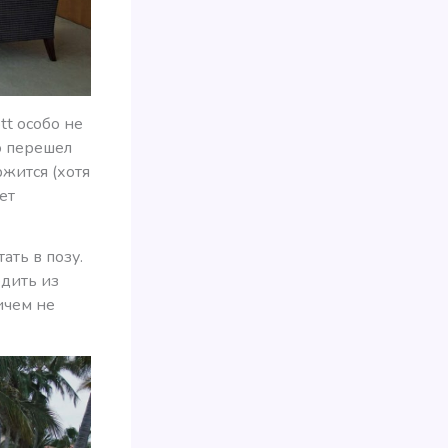
tt особо не
 перешел
ржится (хотя
ет
ать в позу.
одить из
ичем не